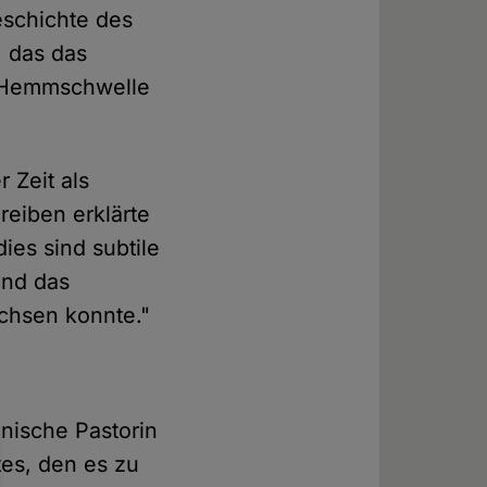
eschichte des
, das das
"Hemmschwelle
 Zeit als
reiben erklärte
dies sind subtile
und das
achsen konnte."
nische Pastorin
tes, den es zu