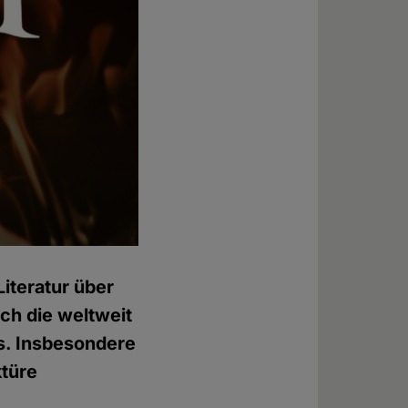
iteratur über
och die weltweit
s. Insbesondere
ktüre