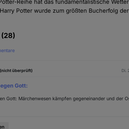
Potter-Reihe hat das fundamentalistische Wette
Harry Potter wurde zum größten Bucherfolg de
e
(28)
mentare
(nicht überprüft)
Di.
gegen Gott:
gen Gott: Märchenwesen kämpfen gegeneinander und der O
en