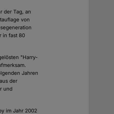
r der Tag, an
rtauflage von
esegeneration
 in fast 80
elösten "Harry-
aufmerksam.
folgenden Jahren
aus der
er und
uby im Jahr 2002