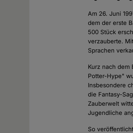
Am 26. Juni 199
dem der erste B
500 Stück ersch
verzauberte. Mi
Sprachen verka
Kurz nach dem 
Potter-Hype" wu
Insbesondere ch
die Fantasy-Sag
Zauberwelt witt
Jugendliche ang
So veröffentlic