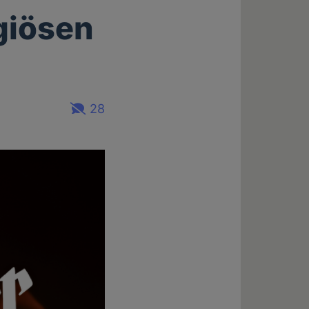
igiösen
28