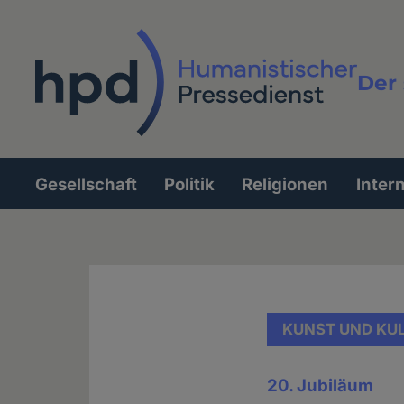
Direkt
zum
Inhalt
Der 
Vollt
Gesellschaft
Politik
Religionen
Inter
Hauptnavigation
KUNST UND KU
20. Jubiläum