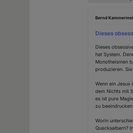
Bernd Kammermeier
Dieses obses
Dieses obsessiv
hat System. Denn
Monotheismen bas
produzieren. Sie 
Wenn ein Jesus ü
dem Nichts mit S
es ist pure Magi
zu beeindrucken
Worin unterschi
Quacksalbern? In