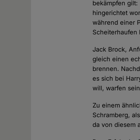
bekämpfen gilt:
hingerichtet wo
während einer P
Scheiterhaufen 
Jack Brock, Anf
gleich einen e
brennen. Nachde
es sich bei Har
will, warfen se
Zu einem ähnli
Schramberg, als
da von diesem 