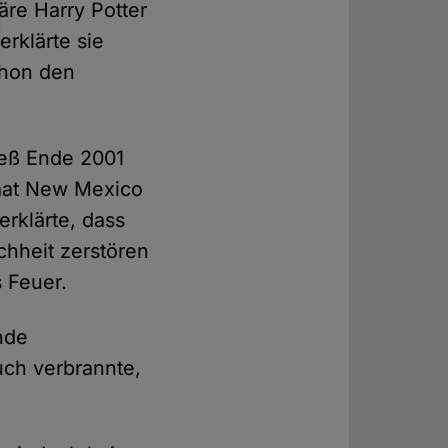
re Harry Potter
rklärte sie
chon den
ieß Ende 2001
taat New Mexico
rklärte, dass
chheit zerstören
s Feuer.
nde
uch verbrannte,