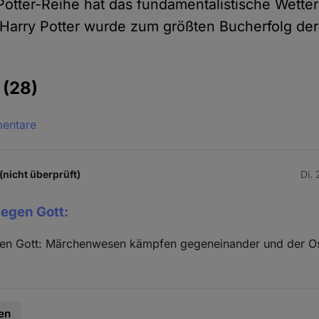
Potter-Reihe hat das fundamentalistische Wette
Harry Potter wurde zum größten Bucherfolg de
e
(28)
mentare
(nicht überprüft)
Di.
gegen Gott:
gen Gott: Märchenwesen kämpfen gegeneinander und der O
en