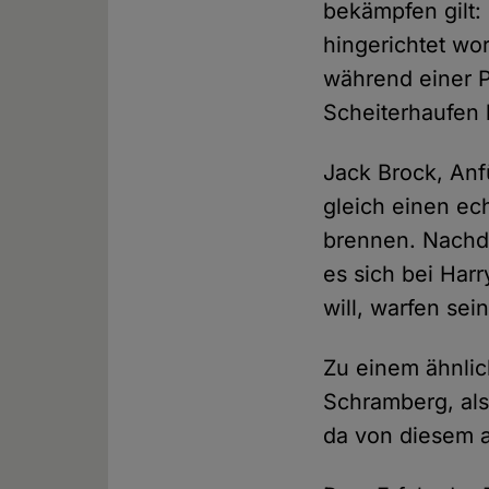
bekämpfen gilt:
hingerichtet wo
während einer P
Scheiterhaufen 
Jack Brock, Anf
gleich einen e
brennen. Nachde
es sich bei Har
will, warfen se
Zu einem ähnli
Schramberg, als
da von diesem 