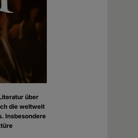
iteratur über
och die weltweit
s. Insbesondere
ktüre