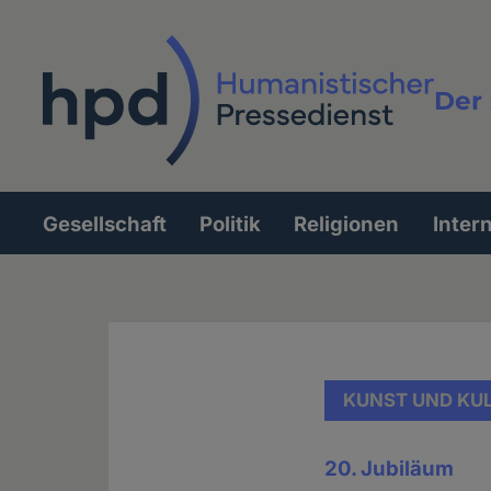
Direkt
zum
Inhalt
Der 
Vollt
Gesellschaft
Politik
Religionen
Inter
Hauptnavigation
KUNST UND KU
20. Jubiläum