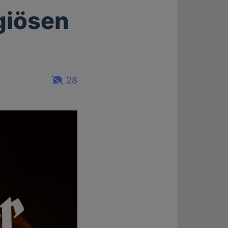
igiösen
28