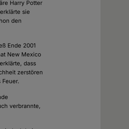
re Harry Potter
rklärte sie
chon den
ieß Ende 2001
taat New Mexico
rklärte, dass
chheit zerstören
s Feuer.
nde
uch verbrannte,