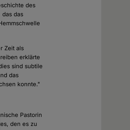
eschichte des
, das das
"Hemmschwelle
 Zeit als
reiben erklärte
dies sind subtile
und das
achsen konnte."
nische Pastorin
tes, den es zu