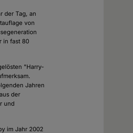
r der Tag, an
rtauflage von
esegeneration
 in fast 80
elösten "Harry-
aufmerksam.
folgenden Jahren
aus der
er und
uby im Jahr 2002