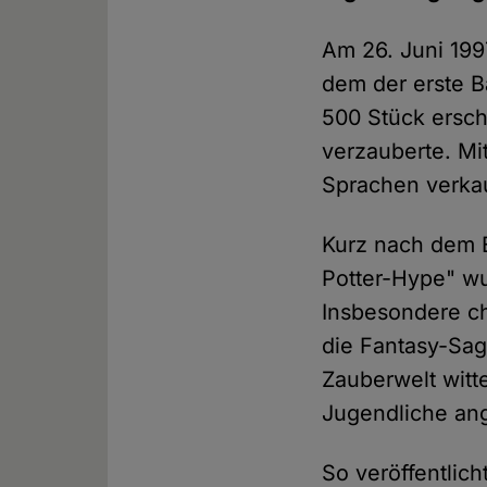
Am 26. Juni 199
dem der erste B
500 Stück ersch
verzauberte. Mi
Sprachen verka
Kurz nach dem 
Potter-Hype" wu
Insbesondere ch
die Fantasy-Sag
Zauberwelt witt
Jugendliche ang
So veröffentlic