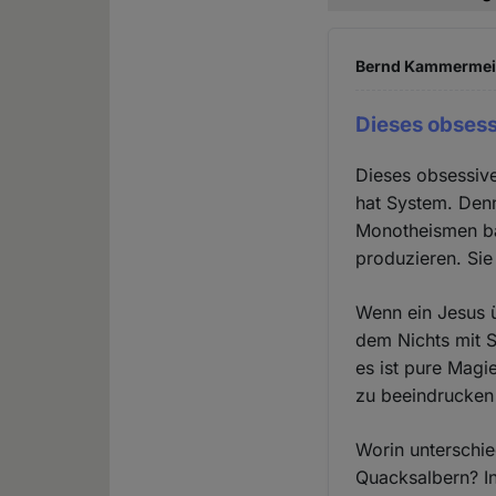
Bernd Kammermeier
Dieses obses
Dieses obsessiv
hat System. Denn
Monotheismen bas
produzieren. Sie 
Wenn ein Jesus ü
dem Nichts mit S
es ist pure Magi
zu beeindrucken
Worin unterschi
Quacksalbern? In