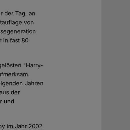
r der Tag, an
rtauflage von
esegeneration
 in fast 80
elösten "Harry-
aufmerksam.
folgenden Jahren
aus der
er und
uby im Jahr 2002