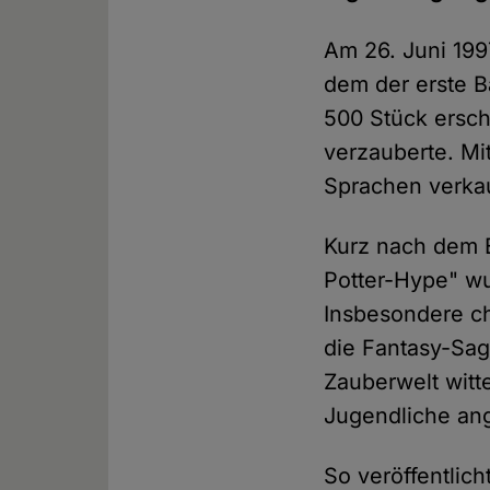
Am 26. Juni 199
dem der erste B
500 Stück ersch
verzauberte. Mi
Sprachen verka
Kurz nach dem 
Potter-Hype" wu
Insbesondere ch
die Fantasy-Sag
Zauberwelt witt
Jugendliche ang
So veröffentlic