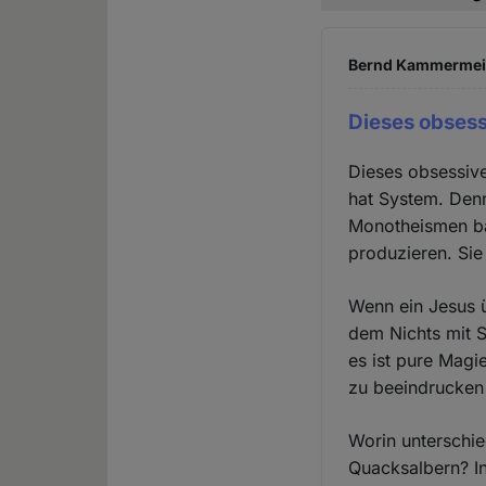
Bernd Kammermeier
Dieses obses
Dieses obsessiv
hat System. Denn
Monotheismen bas
produzieren. Sie 
Wenn ein Jesus ü
dem Nichts mit S
es ist pure Magi
zu beeindrucken
Worin unterschi
Quacksalbern? In