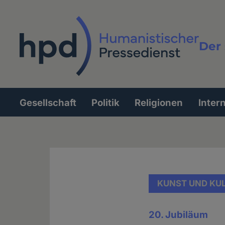
Direkt
zum
Inhalt
Der 
Vollt
Gesellschaft
Politik
Religionen
Inter
Hauptnavigation
KUNST UND KU
20. Jubiläum