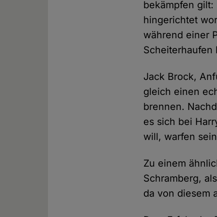
bekämpfen gilt:
hingerichtet wo
während einer P
Scheiterhaufen 
Jack Brock, Anf
gleich einen e
brennen. Nachde
es sich bei Har
will, warfen se
Zu einem ähnli
Schramberg, als
da von diesem 