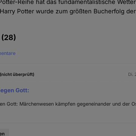
Potter-Reihe hat das fundamentalistische Wette
Harry Potter wurde zum größten Bucherfolg de
e
(28)
mentare
(nicht überprüft)
Di.
gegen Gott:
gen Gott: Märchenwesen kämpfen gegeneinander und der O
en