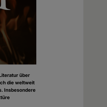
iteratur über
och die weltweit
s. Insbesondere
ktüre