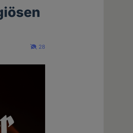
igiösen
28