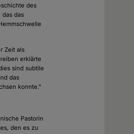
eschichte des
, das das
"Hemmschwelle
 Zeit als
reiben erklärte
dies sind subtile
und das
achsen konnte."
nische Pastorin
tes, den es zu