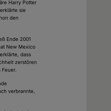
re Harry Potter
rklärte sie
chon den
ieß Ende 2001
taat New Mexico
rklärte, dass
chheit zerstören
s Feuer.
nde
uch verbrannte,