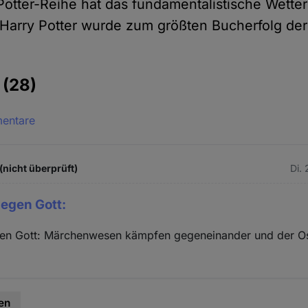
Potter-Reihe hat das fundamentalistische Wette
Harry Potter wurde zum größten Bucherfolg de
e
(28)
mentare
(nicht überprüft)
Di.
gegen Gott:
gen Gott: Märchenwesen kämpfen gegeneinander und der O
en