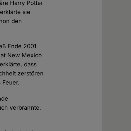
re Harry Potter
rklärte sie
chon den
ieß Ende 2001
taat New Mexico
rklärte, dass
chheit zerstören
s Feuer.
nde
uch verbrannte,