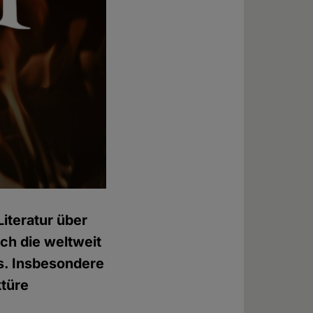
iteratur über
och die weltweit
s. Insbesondere
ktüre