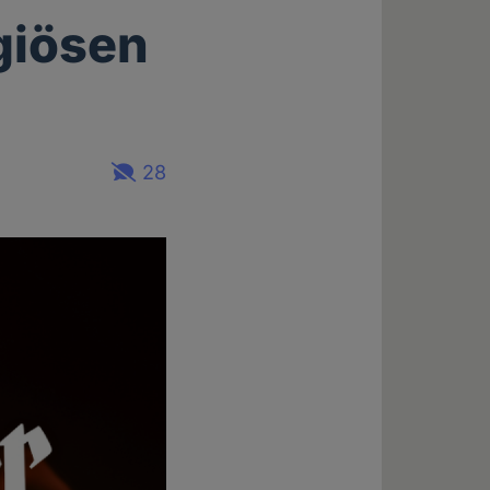
igiösen
28