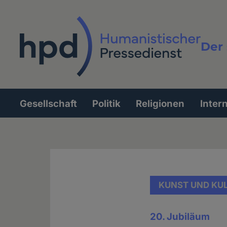
Direkt
zum
Inhalt
Der 
Vollt
Gesellschaft
Politik
Religionen
Inter
Hauptnavigation
KUNST UND KU
20. Jubiläum