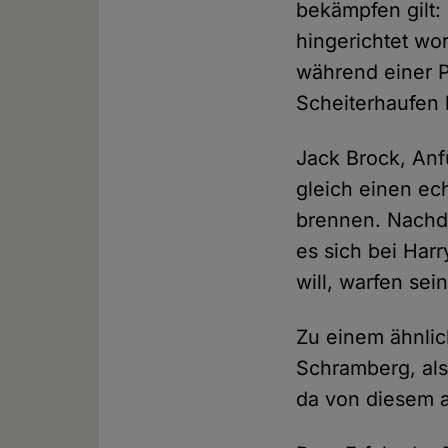
bekämpfen gilt:
hingerichtet wo
während einer P
Scheiterhaufen 
Jack Brock, Anf
gleich einen e
brennen. Nachde
es sich bei Har
will, warfen se
Zu einem ähnli
Schramberg, als
da von diesem 