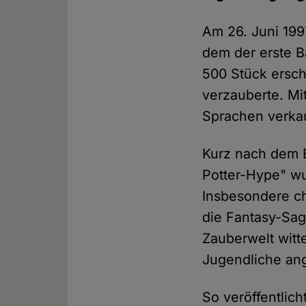
Am 26. Juni 199
dem der erste B
500 Stück ersch
verzauberte. Mi
Sprachen verka
Kurz nach dem 
Potter-Hype" wu
Insbesondere ch
die Fantasy-Sag
Zauberwelt witt
Jugendliche ang
So veröffentlic