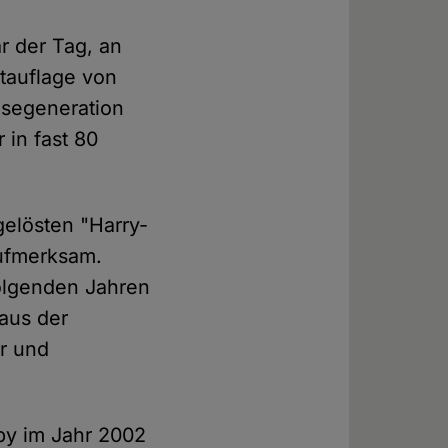
r der Tag, an
rtauflage von
esegeneration
 in fast 80
elösten "Harry-
aufmerksam.
folgenden Jahren
aus der
er und
uby im Jahr 2002