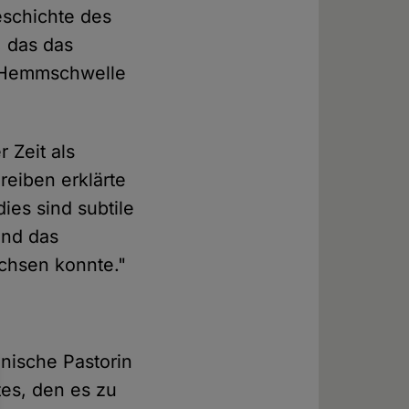
eschichte des
, das das
"Hemmschwelle
 Zeit als
reiben erklärte
dies sind subtile
und das
achsen konnte."
nische Pastorin
tes, den es zu