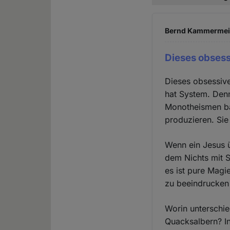
Bernd Kammermeier
Dieses obses
Dieses obsessiv
hat System. Denn
Monotheismen bas
produzieren. Sie 
Wenn ein Jesus ü
dem Nichts mit S
es ist pure Magi
zu beeindrucken
Worin unterschi
Quacksalbern? In