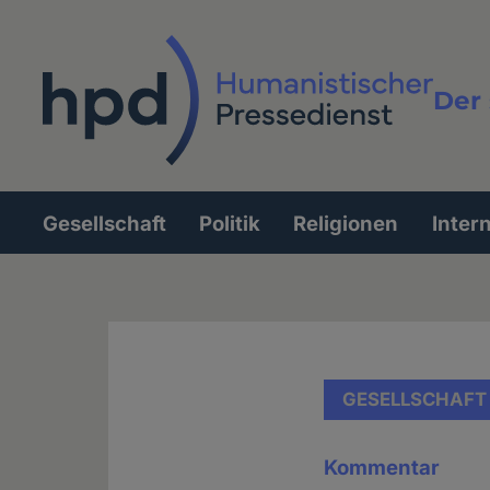
Direkt
zum
Inhalt
Der 
Vollt
Gesellschaft
Politik
Religionen
Inter
Hauptnavigation
GESELLSCHAFT
Kommentar