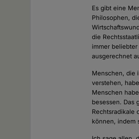
Es gibt eine Me
Philosophen, di
Wirtschaftswund
die Rechtsstaat
immer beliebter
ausgerechnet au
Menschen, die i
verstehen, haben
Menschen haben
besessen. Das gi
Rechtsradikale 
können, indem 
Ich sage allen,