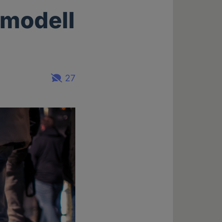
smodell
27