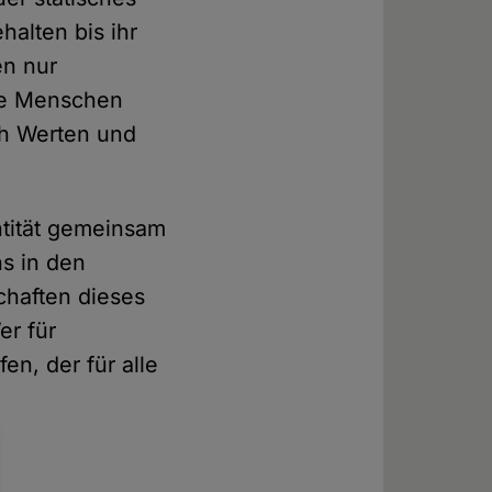
halten bis ihr
en nur
die Menschen
ch Werten und
ntität gemeinsam
s in den
chaften dieses
er für
n, der für alle