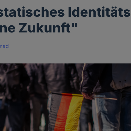
statisches Identität
ine Zukunft"
mad