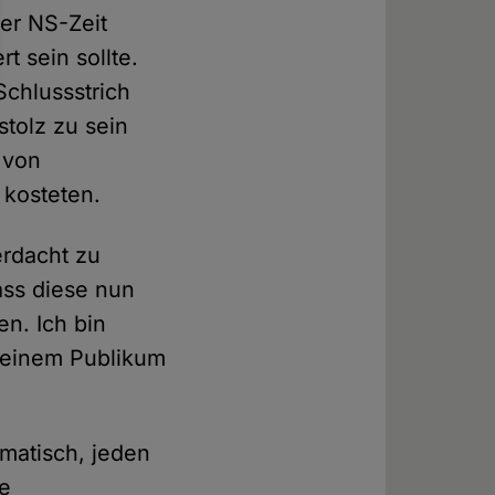
der NS-Zeit
t sein sollte.
Schlussstrich
stolz zu sein
 von
kosteten.
erdacht zu
ass diese nun
n. Ich bin
 seinem Publikum
omatisch, jeden
ne