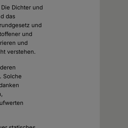
 Die Dichter und
nd das
Grundgesetz und
toffener und
orieren und
ht verstehen.
nderen
e. Solche
edanken
n,
aufwerten
er statisches