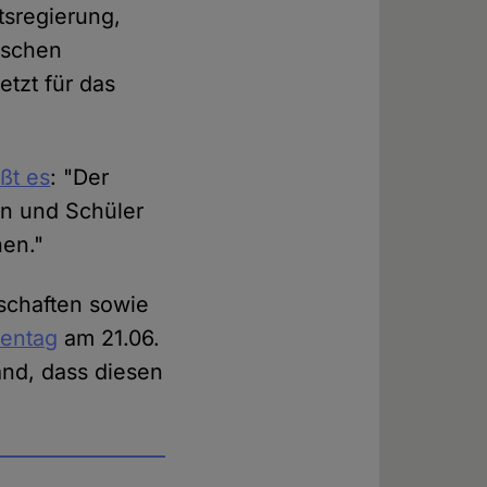
tsregierung,
ischen
etzt für das
ßt es
: "Der
en und Schüler
nen."
schaften sowie
tentag
am 21.06.
and, dass diesen