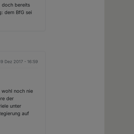
 doch bereits
lg: dem BfG sei
 19 Dez 2017 - 16:59
n wohl noch nie
re der
iele unter
Regierung auf