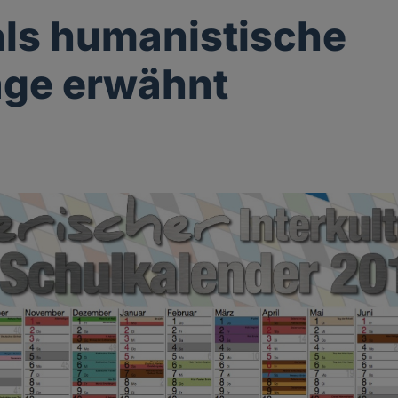
ls humanistische
age erwähnt