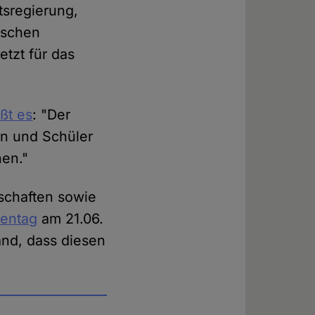
tsregierung,
ischen
etzt für das
ßt es
: "Der
en und Schüler
nen."
schaften sowie
tentag
am 21.06.
and, dass diesen