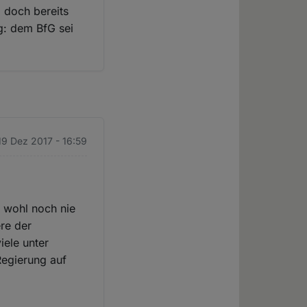
 doch bereits
lg: dem BfG sei
 19 Dez 2017 - 16:59
n wohl noch nie
re der
iele unter
Regierung auf