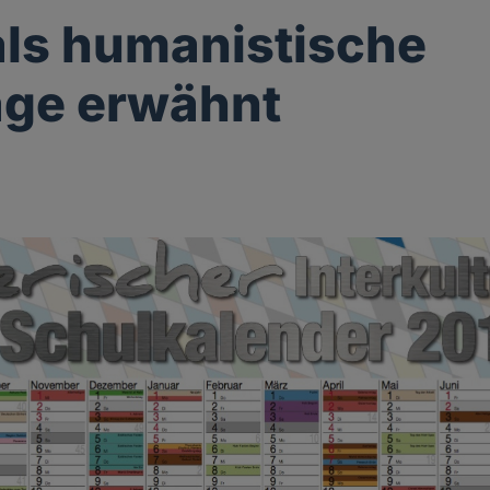
ls humanistische
age erwähnt