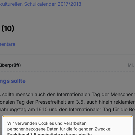
rkulturellen Schulkalender 2017/2018
e
(10)
mentare
 überprüft)
Mi.
ngs sollte
s sollte mensch auch den Internationalen Tag der Menschen
ionalen Tag der Pressefreiheit am 3.5. auch hinein reklamier
ährungstag am 16.10 und den Internationaler Tag für die Be
Wir verwenden Cookies und verarbeiten
Verwendung
personenbezogene Daten für die folgenden Zwecke:
Funktional & Eingebettete externe Inhalte
.