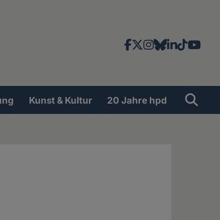
Facebook
X
Instagram
Bluesky
LinkedIn
TikTok
YouT
News-
und
Social
Suche
Su
ung
Kunst & Kultur
20 Jahre hpd
Network