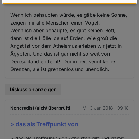
Wenn ich behaupten würde, es
Daten
und
Wenn ich behaupten würde, es gäbe keine Sonne,
Cookies
zeigen mir alle Menschen einen Vogel.
Wenn ich aber behaupte, es gibt keinen Gott,
dann ist die Hölle los auf Erden. Wie groß die
Angst ist vor dem Atheismus erleben wir jetzt in
Ägypten. Und das ist gar nicht so weit von
Deutschland entfernt!! Dummheit kennt keine
Grenzen, sie ist grenzenlos und unendlich.
Diskussion anzeigen
Noncredist (nicht überprüft)
Mi. 3 Jan 2018 - 09:18
> das als Treffpunkt von
> das als Treffpunkt von Atheisten gilt und damit