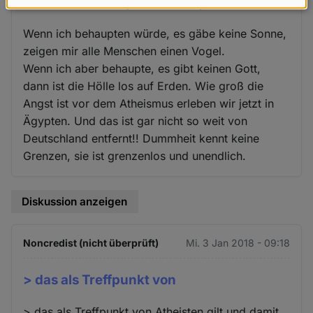
Wenn ich behaupten würde, es
Daten
und
Wenn ich behaupten würde, es gäbe keine Sonne,
Cookies
zeigen mir alle Menschen einen Vogel.
Wenn ich aber behaupte, es gibt keinen Gott,
dann ist die Hölle los auf Erden. Wie groß die
Angst ist vor dem Atheismus erleben wir jetzt in
Ägypten. Und das ist gar nicht so weit von
Deutschland entfernt!! Dummheit kennt keine
Grenzen, sie ist grenzenlos und unendlich.
Diskussion anzeigen
Noncredist (nicht überprüft)
Mi. 3 Jan 2018 - 09:18
> das als Treffpunkt von
> das als Treffpunkt von Atheisten gilt und damit