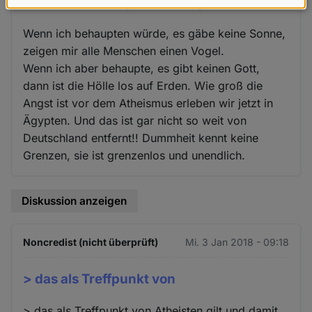
Wenn ich behaupten würde, es
Daten
und
Wenn ich behaupten würde, es gäbe keine Sonne,
Cookies
zeigen mir alle Menschen einen Vogel.
Wenn ich aber behaupte, es gibt keinen Gott,
dann ist die Hölle los auf Erden. Wie groß die
Angst ist vor dem Atheismus erleben wir jetzt in
Ägypten. Und das ist gar nicht so weit von
Deutschland entfernt!! Dummheit kennt keine
Grenzen, sie ist grenzenlos und unendlich.
Diskussion anzeigen
Noncredist (nicht überprüft)
Mi. 3 Jan 2018 - 09:18
> das als Treffpunkt von
> das als Treffpunkt von Atheisten gilt und damit