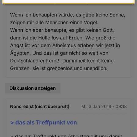
Wenn ich behaupten würde, es
Daten
und
Wenn ich behaupten würde, es gäbe keine Sonne,
Cookies
zeigen mir alle Menschen einen Vogel.
Wenn ich aber behaupte, es gibt keinen Gott,
dann ist die Hölle los auf Erden. Wie groß die
Angst ist vor dem Atheismus erleben wir jetzt in
Ägypten. Und das ist gar nicht so weit von
Deutschland entfernt!! Dummheit kennt keine
Grenzen, sie ist grenzenlos und unendlich.
Diskussion anzeigen
Noncredist (nicht überprüft)
Mi. 3 Jan 2018 - 09:18
> das als Treffpunkt von
> das als Treffpunkt von Atheisten gilt und damit