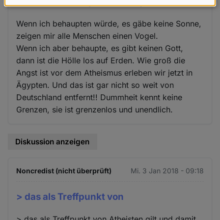
Wenn ich behaupten würde, es
Daten
und
Wenn ich behaupten würde, es gäbe keine Sonne,
Cookies
zeigen mir alle Menschen einen Vogel.
Wenn ich aber behaupte, es gibt keinen Gott,
dann ist die Hölle los auf Erden. Wie groß die
Angst ist vor dem Atheismus erleben wir jetzt in
Ägypten. Und das ist gar nicht so weit von
Deutschland entfernt!! Dummheit kennt keine
Grenzen, sie ist grenzenlos und unendlich.
Diskussion anzeigen
Noncredist (nicht überprüft)
Mi. 3 Jan 2018 - 09:18
> das als Treffpunkt von
> das als Treffpunkt von Atheisten gilt und damit