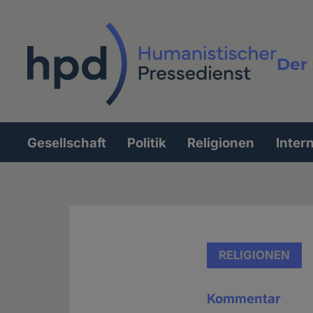
Direkt
zum
Inhalt
Der 
Vollt
Gesellschaft
Politik
Religionen
Inter
Hauptnavigation
RELIGIONEN
Kommentar