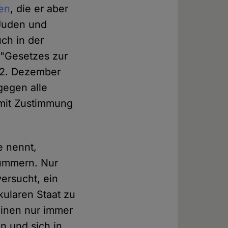
en
, die er aber
 Juden und
ch in der
 "Gesetzes zur
12. Dezember
gegen alle
mit Zustimmung
e nennt,
kümmern. Nur
ersucht, ein
kularen Staat zu
Seinen nur immer
n und sich in