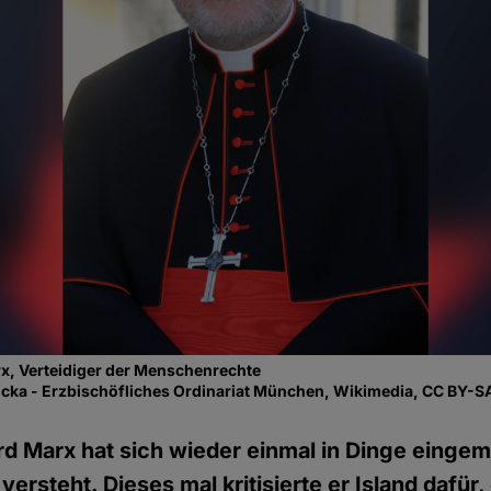
rx, Verteidiger der Menschenrechte
cka - Erzbischöfliches Ordinariat München, Wikimedia, CC BY-S
rd Marx hat sich wieder einmal in Dinge eingem
versteht. Dieses mal kritisierte er Island dafür,