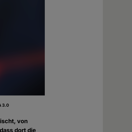
A 3.0
ischt, von
 dass dort die