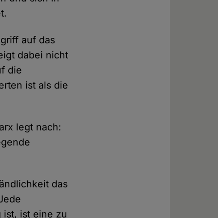
et.
riff auf das
igt dabei nicht
f die
ten ist als die
rx legt nach:
iegende
ändlichkeit das
 Jede
st, ist eine zu