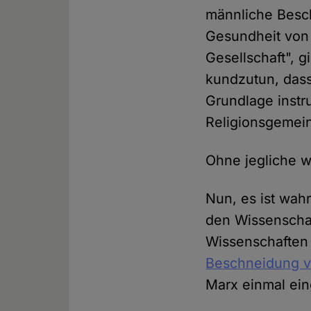
männliche Besch
Gesundheit von K
Gesellschaft", g
kundzutun, dass
Grundlage instr
Religionsgemein
Ohne jegliche w
Nun, es ist wahr
den Wissenschaf
Wissenschaften
Beschneidung v
Marx einmal ei