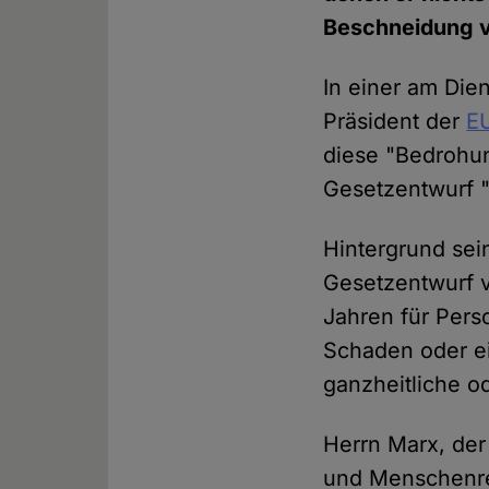
Beschneidung v
In einer am Dien
Präsident der
E
diese "Bedrohun
Gesetzentwurf "e
Hintergrund sei
Gesetzentwurf v
Jahren für Pers
Schaden oder ei
ganzheitliche o
Herrn Marx, der
und Menschenre