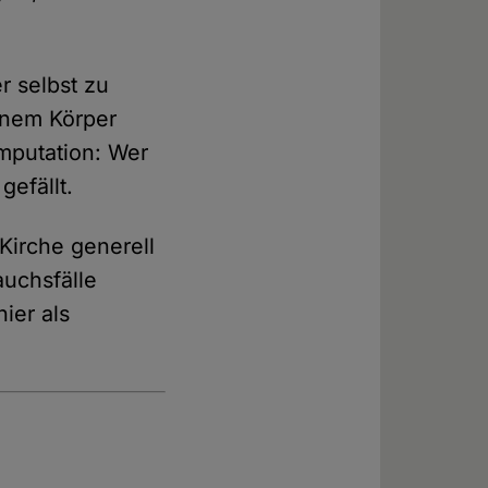
r selbst zu
inem Körper
mputation: Wer
gefällt.
Kirche generell
auchsfälle
ier als