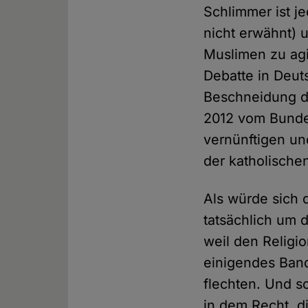
Schlimmer ist j
nicht erwähnt) 
Muslimen zu agi
Debatte in Deut
Beschneidung d
2012 vom Bunde
vernünftigen u
der katholische
Als würde sich d
tatsächlich um 
weil den Religi
einigendes Band
flechten. Und s
in dem Recht, d