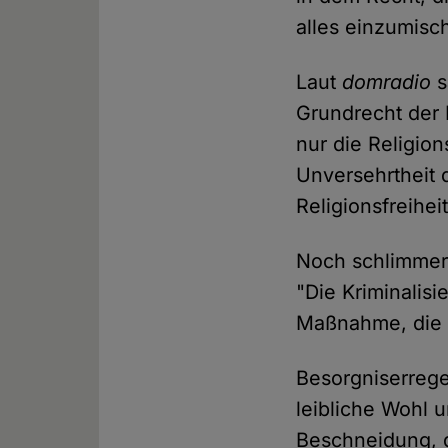
alles einzumisc
Laut
domradio
s
Grundrecht der 
nur die Religio
Unversehrtheit 
Religionsfreiheit
Noch schlimmer 
"Die Kriminalis
Maßnahme, die t
Besorgniserrege
leibliche Wohl 
Beschneidung, d