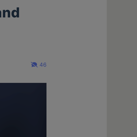
land
46