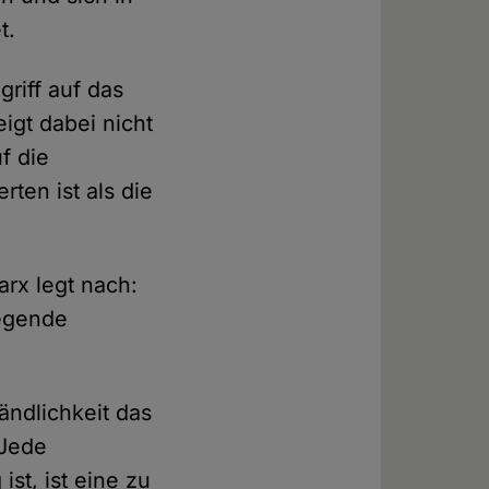
et.
riff auf das
igt dabei nicht
f die
ten ist als die
rx legt nach:
iegende
ändlichkeit das
 Jede
st, ist eine zu