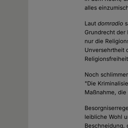
alles einzumisc
Laut
domradio
s
Grundrecht der 
nur die Religio
Unversehrtheit 
Religionsfreiheit
Noch schlimmer 
"Die Kriminalis
Maßnahme, die t
Besorgniserrege
leibliche Wohl 
Beschneidung, d