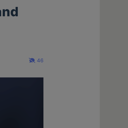
land
46