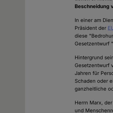
Beschneidung v
In einer am Dien
Präsident der
E
diese "Bedrohun
Gesetzentwurf "e
Hintergrund sei
Gesetzentwurf v
Jahren für Pers
Schaden oder ei
ganzheitliche o
Herrn Marx, der
und Menschenre