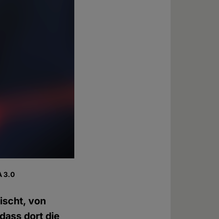
A 3.0
ischt, von
 dass dort die