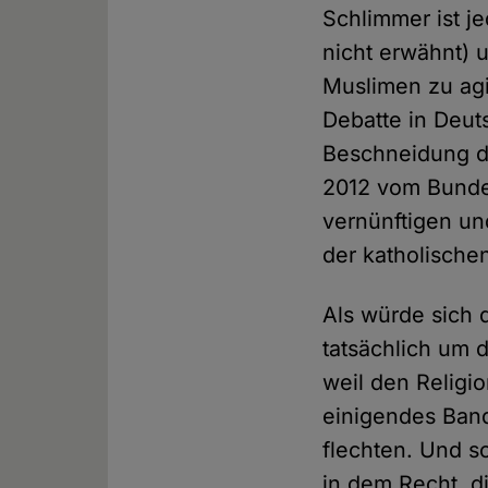
Schlimmer ist j
nicht erwähnt) 
Muslimen zu agi
Debatte in Deut
Beschneidung d
2012 vom Bunde
vernünftigen u
der katholische
Als würde sich d
tatsächlich um 
weil den Religi
einigendes Band
flechten. Und s
in dem Recht, d