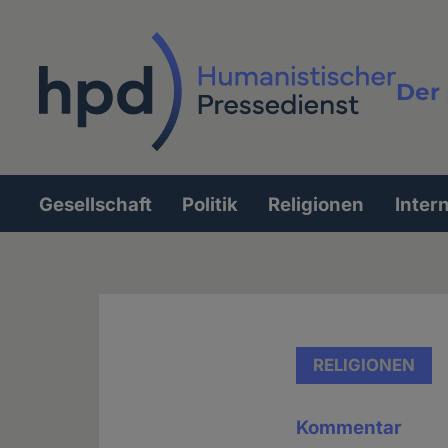
Direkt
zum
Inhalt
Der 
Vollt
Gesellschaft
Politik
Religionen
Inter
Hauptnavigation
RELIGIONEN
Kommentar