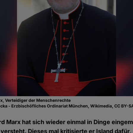
rx, Verteidiger der Menschenrechte
cka - Erzbischöfliches Ordinariat München, Wikimedia, CC BY-S
rd Marx hat sich wieder einmal in Dinge eingem
versteht. Dieses mal kritisierte er Island dafür,