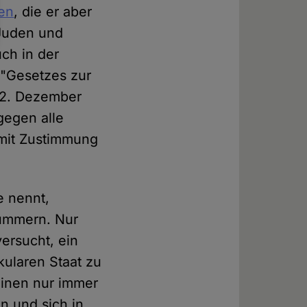
en
, die er aber
 Juden und
ch in der
 "Gesetzes zur
12. Dezember
gegen alle
mit Zustimmung
e nennt,
kümmern. Nur
ersucht, ein
kularen Staat zu
Seinen nur immer
n und sich in