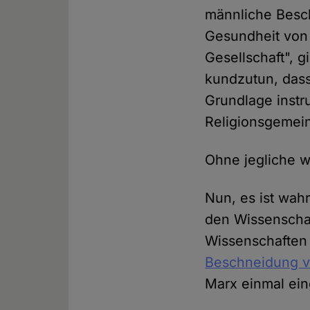
männliche Besch
Gesundheit von K
Gesellschaft", g
kundzutun, dass
Grundlage instr
Religionsgemein
Ohne jegliche w
Nun, es ist wahr
den Wissenschaf
Wissenschaften
Beschneidung v
Marx einmal ei