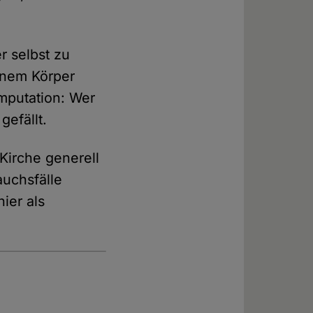
r selbst zu
inem Körper
mputation: Wer
gefällt.
Kirche generell
auchsfälle
ier als