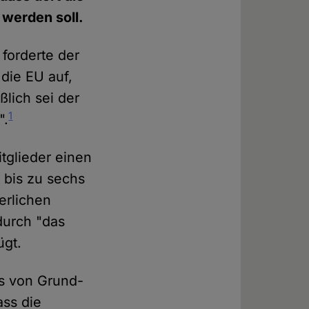
werden soll.
 forderte der
 die EU auf,
lich sei der
1
".
tglieder einen
 bis zu sechs
erlichen
durch "das
ügt.
is von Grund-
ss die