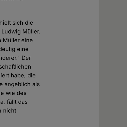
ielt sich die
 Ludwig Müller.
b Müller eine
deutig eine
nderer." Der
schaftlichen
ert habe, die
de angeblich als
me wie des
 fällt das
 nicht