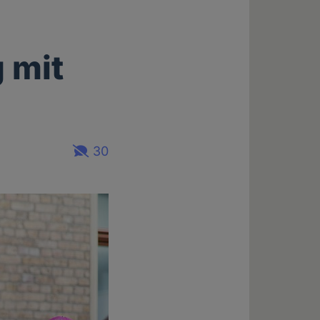
 mit
30