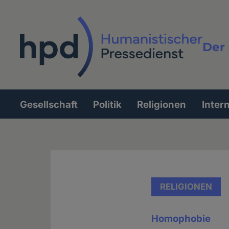
Direkt
zum
Inhalt
Der 
Vollt
Gesellschaft
Politik
Religionen
Inter
Hauptnavigation
RELIGIONEN
Homophobie