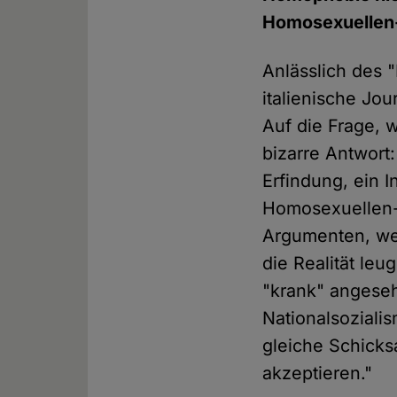
Homosexuellen-
Anlässlich des 
italienische Jou
Auf die Frage, 
bizarre Antwort:
Erfindung, ein I
Homosexuellen-B
Argumenten, wes
die Realität leu
"krank" angesehe
Nationalsoziali
gleiche Schicks
akzeptieren."