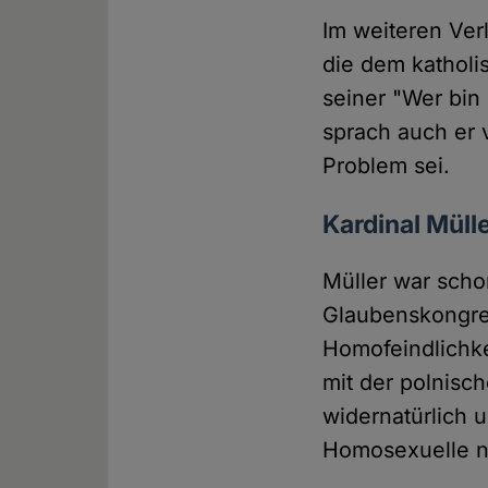
Im weiteren Verl
die dem katholi
seiner "Wer bin 
sprach auch er
Problem sei.
Kardinal Mülle
Müller war scho
Glaubenskongreg
Homofeindlichke
mit der polnisch
widernatürlich 
Homosexuelle ni