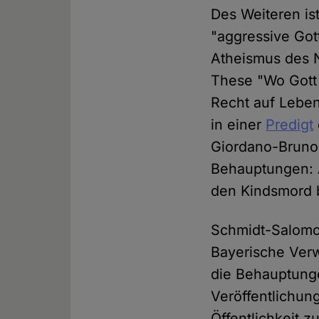
Des Weiteren is
"aggressive Gott
Atheismus des 
These "Wo Gott 
Recht auf Leben
in einer
Predigt
Giordano-Bruno-
Behauptungen: A
den Kindsmord 
Schmidt-Salomon
Bayerische Verwa
die Behauptung
Veröffentlichun
Öffentlichkeit z