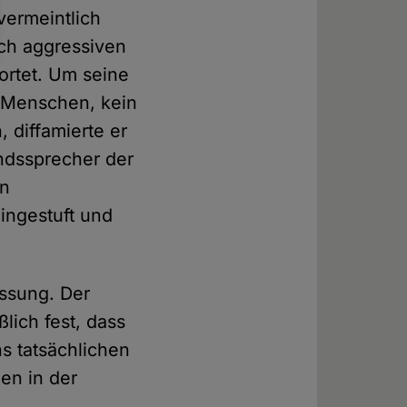
vermeintlich
isch aggressiven
ortet. Um seine
n Menschen, kein
 diffamierte er
ndssprecher der
en
ingestuft und
assung. Der
ßlich fest, dass
s tatsächlichen
en in der