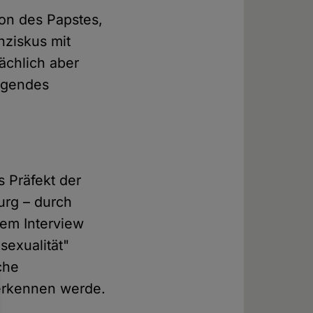
ion des Papstes,
nziskus mit
sächlich aber
egendes
s Präfekt der
urg – durch
nem Interview
sexualität"
che
nerkennen werde.