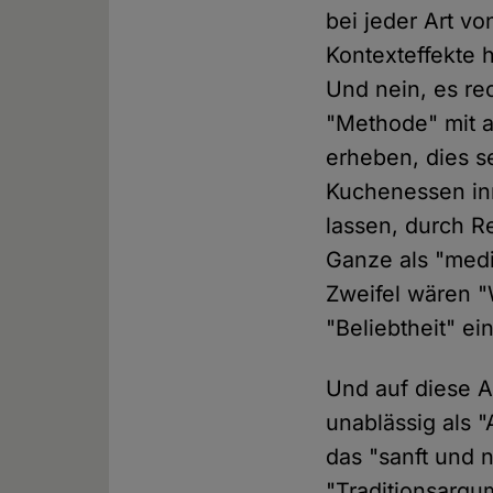
bei jeder Art v
Kontexteffekte 
Und nein, es re
"Methode" mit a
erheben, dies s
Kuchenessen inn
lassen, durch R
Ganze als "med
Zweifel wären "
"Beliebtheit" ein
Und auf diese A
unablässig als "
das "sanft und 
"Traditionsargu