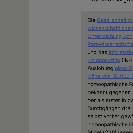
Die
Gesellschaft z
wissenschaftliche
Untersuchung von
Parawissenschaft
und das
Informati
Homöopathie
(INH
Auslobung
eines P
Höhe von 50.000 
homöopathische F
bekannt gegeben. 
der als erster in z
Durchgängen drei
selbst vorher gew
homöopathische H
Mittel (C30) unte