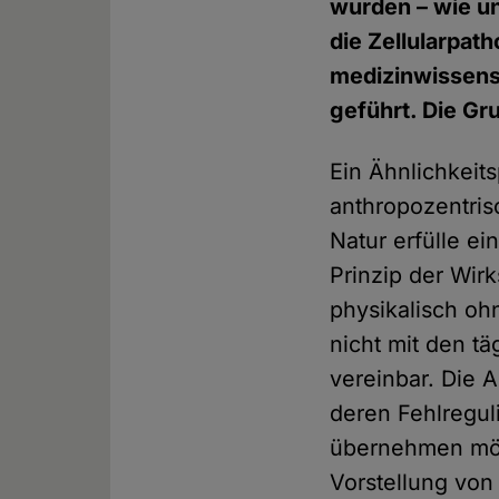
wurden – wie un
die Zellularpat
medizinwissens
geführt. Die G
Ein Ähnlichkeitsp
anthropozentris
Natur erfülle e
Prinzip der Wir
physikalisch ohn
nicht mit den t
vereinbar. Die 
deren Fehlregul
übernehmen möge
Vorstellung von