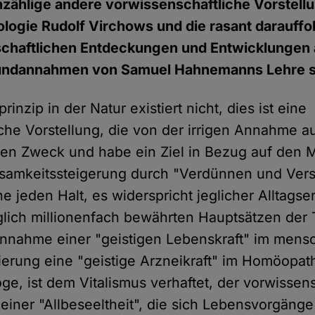
zählige andere vorwissenschaftliche Vorstell
hologie Rudolf Virchows und die rasant darauff
chaftlichen Entdeckungen und Entwicklungen
rundannahmen von Samuel Hahnemanns Lehre si
rinzip in der Natur existiert nicht, dies ist eine
che Vorstellung, die von der irrigen Annahme a
inen Zweck und habe ein Ziel in Bezug auf den
ksamkeitssteigerung durch "Verdünnen und Versc
e jeden Halt, es widerspricht jeglicher Alltagse
äglich millionenfach bewährten Hauptsätzen de
Annahme einer "geistigen Lebenskraft" im mensc
ierung eine "geistige Arzneikraft" im Homöopa
, ist dem Vitalismus verhaftet, der vorwissens
 einer "Allbeseeltheit", die sich Lebensvorgänge