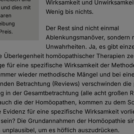
Wirksamkeit und Unwirksamkeit
 und dies mit
Wenig bis nichts.
baren
eibung
Der Rest sind nicht einmal
Preis.
Ablenkungsmanöver, sondern r
Unwahrheiten. Ja, es gibt einz
e Überlegenheit homöopathischer Therapien ze
ge für eine spezifische Wirksamkeit der Method
 immer wieder methodische Mängel und bei ein
den Betrachtung (Reviews) verschwinden die 
g in der Gesamtbetrachtung (alle acht großen R
 auch die der Homöopathen, kommen zu dem Sc
e Evidenz für eine spezifische Wirksamkeit vorl
rs sein? Die Grundannahmen der Homöopathie si
h unplausibel, um es höflich auszudrücken.