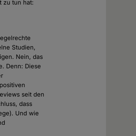
 zu tun hat:
egelrechte
elne Studien,
igen. Nein, das
e. Denn: Diese
er
positiven
eviews seit den
hluss, dass
iege). Und wie
nd