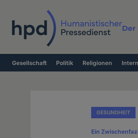
Direkt
zum
Inhalt
Der 
Vollt
Gesellschaft
Politik
Religionen
Inter
Hauptnavigation
GESUNDHEIT
Ein Zwischenfaz