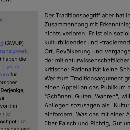
Der Traditionsbegriff aber hat i
ur
Zusammenhang mit Erkenntni
n
nichts verloren. Er ist ein sozio
kulturbildender und -tradierend
en
(GWUP)
onsnetzwerk
Ort, Bevölkerung und Vergange
) haben die
der mit naturwissenschaftliche
reises in
kritischer Rationalität keine Sc
Euro
für
Wer zum Traditionsargument gre
orscher
einen Appell an das Publikum m
Derjenige,
"Schönen, Guten, Wahren", will
wei
Anliegen sozusagen als "Kultur
 von ihm
ählte
einfordern. Was das mit einer 
ochpotenz-
über Falsch und Richtig, Gut u
rscheiden und