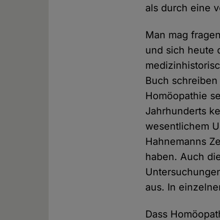
als durch eine 
Man mag fragen,
und sich heute d
medizinhistoris
Buch schreiben k
Homöopathie sei
Jahrhunderts ke
wesentlichem Um
Hahnemanns Zei
haben. Auch die
Untersuchungen
aus. In einzeln
Dass Homöopathi