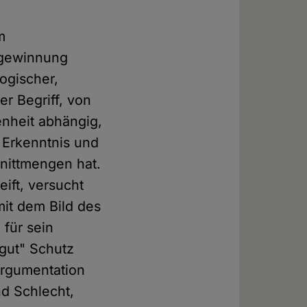
m
sgewinnung
logischer,
er Begriff, von
nheit abhängig,
r Erkenntnis und
hnittmengen hat.
ift, versucht
it dem Bild des
 für sein
gut" Schutz
Argumentation
nd Schlecht,