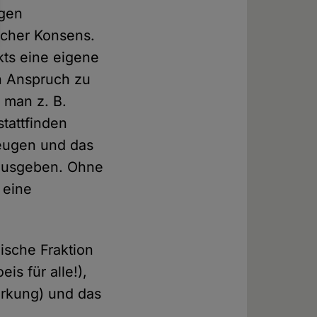
igen
icher Konsens.
kts eine eigene
n Anspruch zu
 man z. B.
tattfinden
zeugen und das
 ausgeben. Ohne
 eine
ische Fraktion
is für alle!),
irkung) und das