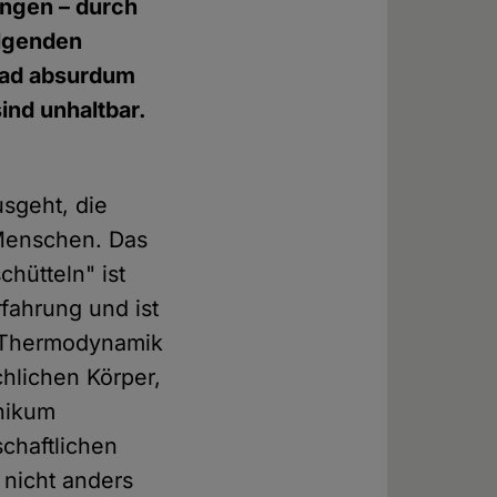
ungen – durch
olgenden
 ad absurdum
nd unhaltbar.
usgeht, die
 Menschen. Das
hütteln" ist
rfahrung und ist
r Thermodynamik
hlichen Körper,
thikum
chaftlichen
 nicht anders