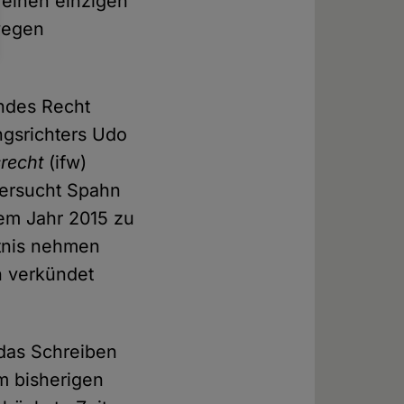
 einen einzigen
 wegen
endes Recht
gsrichters Udo
srecht
(ifw)
versucht Spahn
dem Jahr 2015 zu
ntnis nehmen
h verkündet
das Schreiben
m bisherigen