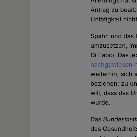
Allerdings hat 
Antrag zu bearbe
Untätigkeit nic
Spahn und das B
umzusetzen, im
Di Fabio. Das j
nachgewiesen h
weiterhin, sich
beziehen; zu unt
will, dass das 
wurde.
Das
Bundesinsti
des Gesundheits