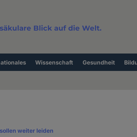
säkulare Blick auf die Welt.
extsuche
nationales
Wissenschaft
Gesundheit
Bild
ollen weiter leiden