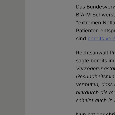
Das Bundesverwa
BfArM Schwerstk
"extremen Notla
Patienten entsp
sind
bereits ver
Rechtsanwalt Pro
sagte bereits i
Verzögerungstak
Gesundheitsminis
vermuten, dass 
hierdurch die m
scheint auch in
Nun hat der chr