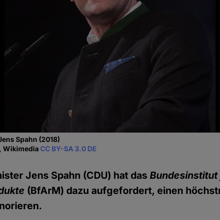
Jens Spahn (2018)
y, Wikimedia
CC BY-SA 3.0 DE
ister Jens Spahn (CDU) hat das
Bundesinstitut 
dukte
(BfArM) dazu aufgefordert, einen höchstr
norieren.