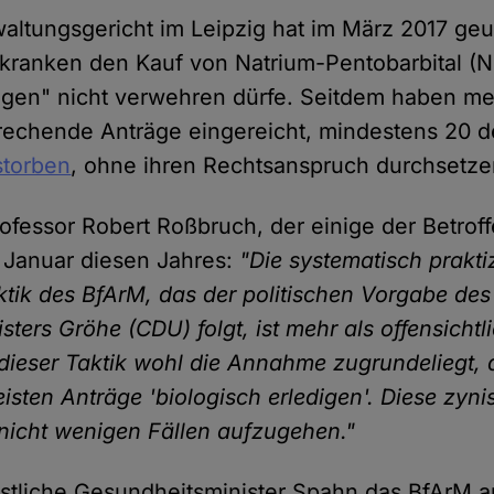
ltungsgericht im Leipzig hat im März 2017 geur
ranken den Kauf von Natrium-Pentobarbital (N
gen" nicht verwehren dürfe. Seitdem haben me
rechende Anträge eingereicht, mindestens 20 de
storben
, ohne ihren Rechtsanspruch durchsetz
fessor Robert Roßbruch, der einige der Betroffe
m Januar diesen Jahres:
"Die systematisch praktiz
tik des BfArM, das der politischen Vorgabe des
ters Gröhe (CDU) folgt, ist mehr als offensichtli
dieser Taktik wohl die Annahme zugrundeliegt, 
eisten Anträge 'biologisch erledigen'. Diese zy
 nicht wenigen Fällen aufzugehen."
istliche Gesundheitsminister Spahn das BfArM a