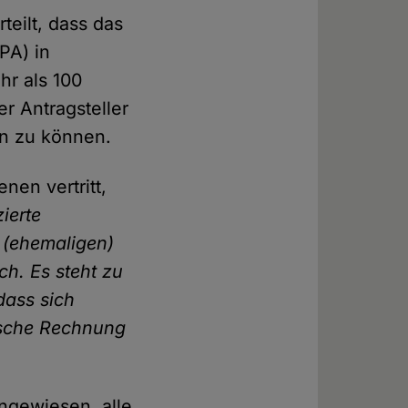
teilt, dass das
PA) in
hr als 100
r Antragsteller
en zu können.
nen vertritt,
ierte
 (ehemaligen)
ch. Es steht zu
dass sich
nische Rechnung
ngewiesen, alle