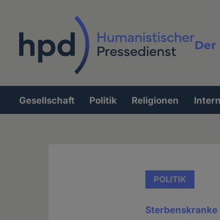
Direkt
zum
Inhalt
Der 
Vollt
Gesellschaft
Politik
Religionen
Inter
Hauptnavigation
POLITIK
Sterbenskranke s