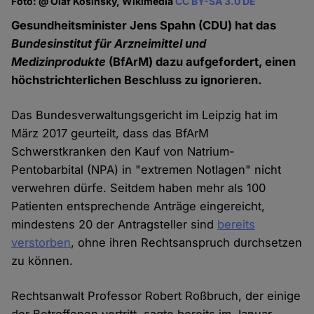
Foto: @ Olaf Kosinsky, Wikimedia
CC BY-SA 3.0 DE
Gesundheitsminister Jens Spahn (CDU) hat das
Bundesinstitut für Arzneimittel und
Medizinprodukte
(BfArM) dazu aufgefordert, einen
höchstrichterlichen Beschluss zu ignorieren.
Das Bundesverwaltungsgericht im Leipzig hat im
März 2017 geurteilt, dass das BfArM
Schwerstkranken den Kauf von Natrium-
Pentobarbital (NPA) in "extremen Notlagen" nicht
verwehren dürfe. Seitdem haben mehr als 100
Patienten entsprechende Anträge eingereicht,
mindestens 20 der Antragsteller sind
bereits
verstorben
, ohne ihren Rechtsanspruch durchsetzen
zu können.
Rechtsanwalt Professor Robert Roßbruch, der einige