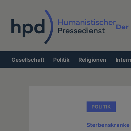
Direkt
zum
Inhalt
Der 
Vollt
Gesellschaft
Politik
Religionen
Inter
Hauptnavigation
POLITIK
Sterbenskranke s