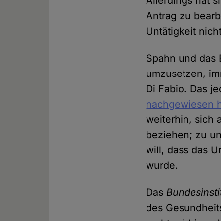
Allerdings hat 
Antrag zu bearbe
Untätigkeit nic
Spahn und das B
umzusetzen, im
Di Fabio. Das j
nachgewiesen h
weiterhin, sich
beziehen; zu unt
will, dass das 
wurde.
Das
Bundesinsti
des Gesundheits