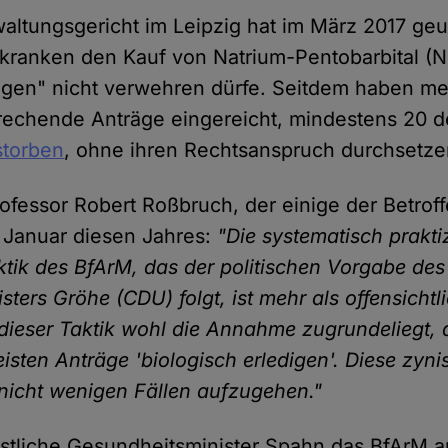
ltungsgericht im Leipzig hat im März 2017 geur
ranken den Kauf von Natrium-Pentobarbital (N
gen" nicht verwehren dürfe. Seitdem haben me
rechende Anträge eingereicht, mindestens 20 de
storben
, ohne ihren Rechtsanspruch durchsetz
fessor Robert Roßbruch, der einige der Betroffe
m Januar diesen Jahres:
"Die systematisch praktiz
tik des BfArM, das der politischen Vorgabe des
ters Gröhe (CDU) folgt, ist mehr als offensichtli
dieser Taktik wohl die Annahme zugrundeliegt, 
eisten Anträge 'biologisch erledigen'. Diese zy
 nicht wenigen Fällen aufzugehen."
istliche Gesundheitsminister Spahn das BfArM a