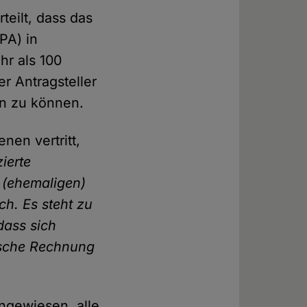
teilt, dass das
PA) in
hr als 100
r Antragsteller
en zu können.
nen vertritt,
ierte
 (ehemaligen)
ch. Es steht zu
dass sich
nische Rechnung
ngewiesen, alle