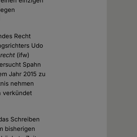
 einen einzigen
 wegen
endes Recht
gsrichters Udo
srecht
(ifw)
versucht Spahn
dem Jahr 2015 zu
ntnis nehmen
h verkündet
das Schreiben
m bisherigen