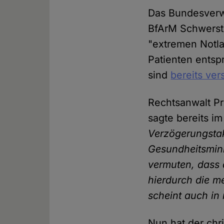
Das Bundesverwa
BfArM Schwerstk
"extremen Notla
Patienten entsp
sind
bereits ver
Rechtsanwalt Pro
sagte bereits i
Verzögerungstak
Gesundheitsminis
vermuten, dass 
hierdurch die m
scheint auch in
Nun hat der chr