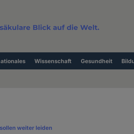
säkulare Blick auf die Welt.
extsuche
nationales
Wissenschaft
Gesundheit
Bild
ollen weiter leiden