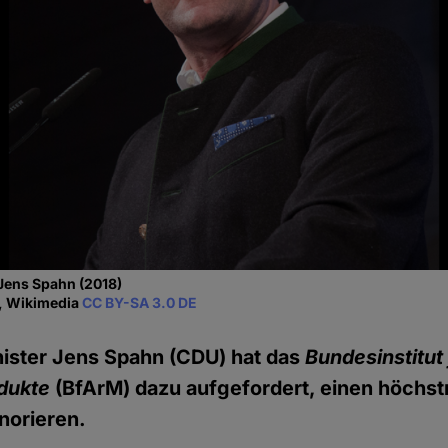
Jens Spahn (2018)
y, Wikimedia
CC BY-SA 3.0 DE
ister Jens Spahn (CDU) hat das
Bundesinstitut 
dukte
(BfArM) dazu aufgefordert, einen höchstr
norieren.