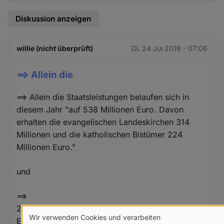
Diskussion anzeigen
willie (nicht überprüft)
Di. 24 Jul 2018 - 07:06
==> Allein die
==> Allein die Staatsleistungen belaufen sich in
diesem Jahr "auf 538 Millionen Euro. Davon
erhalten die evangelischen Landeskirchen 314
Millionen und die katholischen Bistümer 224
Millionen Euro."
und
==>
23,3 Mio. Katolische aber nur 21.5 Mio.
Wir verwenden Cookies und verarbeiten
Evangelsche