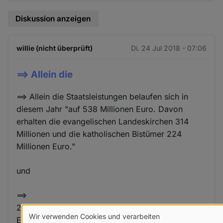
Diskussion anzeigen
willie (nicht überprüft)
Di. 24 Jul 2018 - 07:06
==> Allein die
==> Allein die Staatsleistungen belaufen sich in
diesem Jahr "auf 538 Millionen Euro. Davon
erhalten die evangelischen Landeskirchen 314
Millionen und die katholischen Bistümer 224
Millionen Euro."
und
==>
23,3 Mio. Katolische aber nur 21.5 Mio.
Wir verwenden Cookies und verarbeiten
Evangelsche