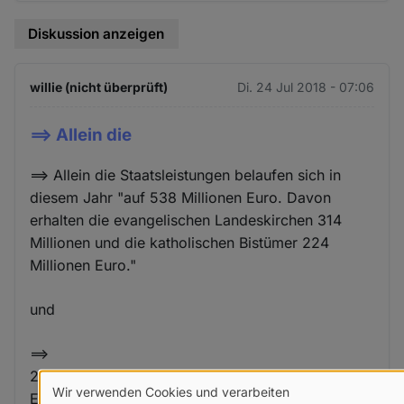
Diskussion anzeigen
willie (nicht überprüft)
Di. 24 Jul 2018 - 07:06
==> Allein die
==> Allein die Staatsleistungen belaufen sich in
diesem Jahr "auf 538 Millionen Euro. Davon
erhalten die evangelischen Landeskirchen 314
Millionen und die katholischen Bistümer 224
Millionen Euro."
und
==>
23,3 Mio. Katolische aber nur 21.5 Mio.
Wir verwenden Cookies und verarbeiten
Evangelsche