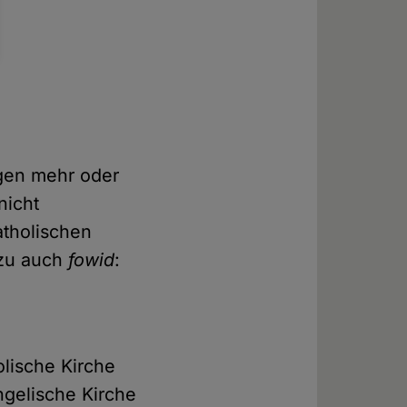
igen mehr oder
icht
atholischen
azu auch
fowid
:
lische Kirche
angelische Kirche