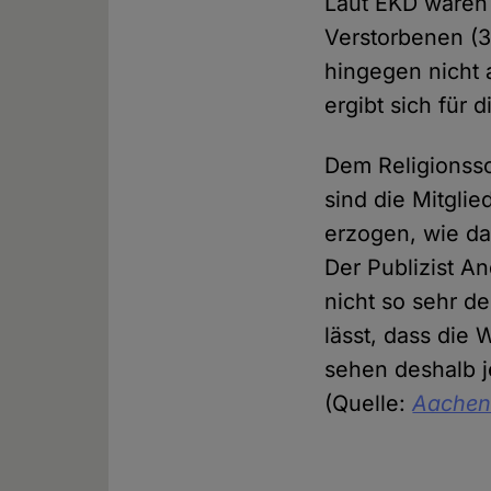
Laut EKD waren 
Verstorbenen (3
hingegen nicht 
ergibt sich für 
Dem Religionsso
sind die Mitgli
erzogen, wie da
Der Publizist A
nicht so sehr d
lässt, dass die 
sehen deshalb j
(Quelle:
Aachen