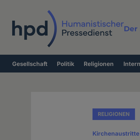
Direkt
zum
Inhalt
Der 
Vollt
Gesellschaft
Politik
Religionen
Inter
Hauptnavigation
RELIGIONEN
Kirchenaustritte