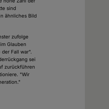
e hohe Zahl der
te sind
n ähnliches Bild
nster zufolge
g im Glauben
der Fall war".
ederrückgang sei
uf zurückführen
ioniere. "Wir
eration."