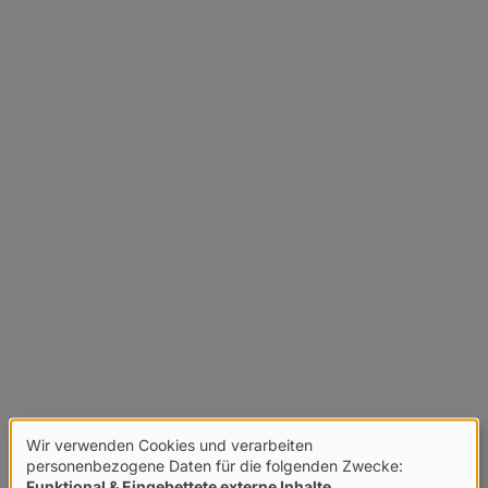
Wir verwenden Cookies und verarbeiten
Verwendung
personenbezogene Daten für die folgenden Zwecke:
Funktional & Eingebettete externe Inhalte
.