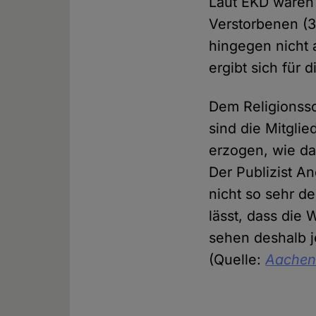
Laut EKD waren 
Verstorbenen (3
hingegen nicht 
ergibt sich für 
Dem Religionsso
sind die Mitgli
erzogen, wie da
Der Publizist A
nicht so sehr d
lässt, dass die 
sehen deshalb j
(Quelle:
Aachen