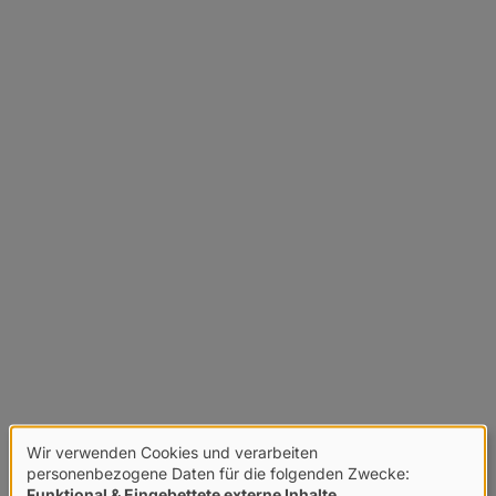
Wir verwenden Cookies und verarbeiten
Verwendung
personenbezogene Daten für die folgenden Zwecke:
Funktional & Eingebettete externe Inhalte
.