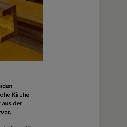
eiden
sche Kirche
 aus der
rvor.