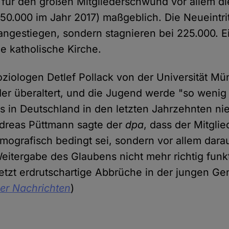
für den großen Mitgliederschwund vor allem di
50.000 im Jahr 2017) maßgeblich. Die Neueintrit
angestiegen, sondern stagnieren bei 225.000. Ei
die katholische Kirche.
ziologen Detlef Pollack von der Universität Mü
eder überaltert, und die Jugend werde "so weni
s in Deutschland in den letzten Jahrzehnten nie 
ndreas Püttmann sagte der
dpa
, dass der Mitgli
emografisch bedingt sei, sondern vor allem dara
Weitergabe des Glaubens nicht mehr richtig funkt
etzt erdrutschartige Abbrüche in der jungen Gen
er Nachrichten
)