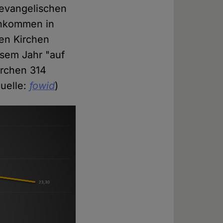
 evangelischen
Einkommen in
en Kirchen
iesem Jahr "auf
irchen 314
Quelle:
fowid
)