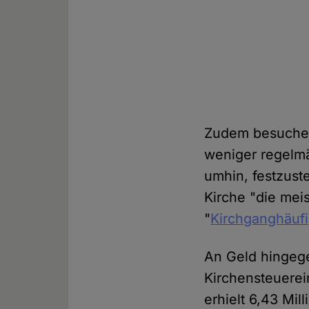
Zudem besuchen 
weniger regelmä
umhin, festzust
Kirche "die mei
"
Kirchganghäufi
An Geld hingege
Kirchensteuerei
erhielt 6,43 Mil