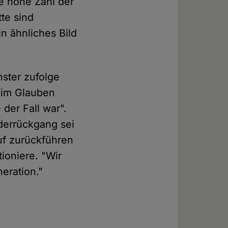
e hohe Zahl der
te sind
n ähnliches Bild
nster zufolge
g im Glauben
der Fall war".
ederrückgang sei
uf zurückführen
ioniere. "Wir
eration."