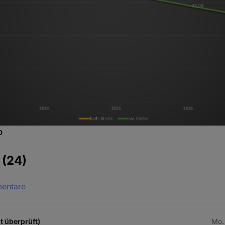
D
e
(24)
mentare
t überprüft)
Mo. 