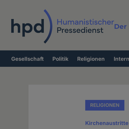
Direkt
zum
Inhalt
Der 
Vollt
Gesellschaft
Politik
Religionen
Inter
Hauptnavigation
RELIGIONEN
Kirchenaustritte