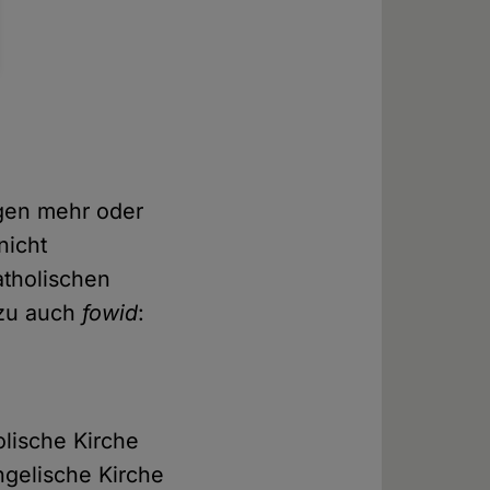
igen mehr oder
icht
atholischen
azu auch
fowid
:
lische Kirche
angelische Kirche