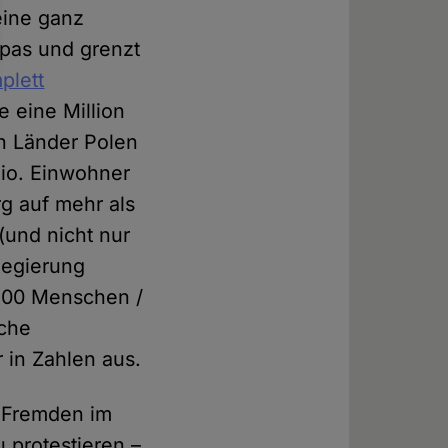
eine ganz
opas und grenzt
plett
e eine Million
en Länder Polen
io. Einwohner
g auf mehr als
und nicht nur
Regierung
2400 Menschen /
sche
r in Zahlen aus.
e Fremden im
 protestieren –