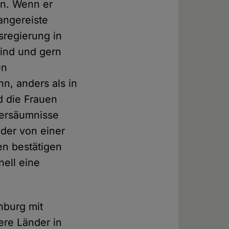
in. Wenn er
angereiste
sregierung in
sind und gern
en
n, anders als in
d die Frauen
Versäumnisse
der von einer
en bestätigen
nell eine
hburg mit
ere Länder in