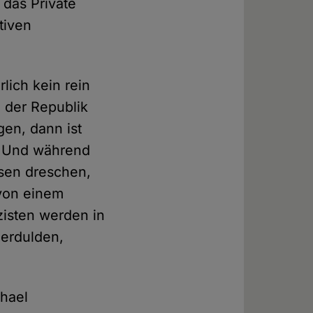
 das Private
tiven
lich kein rein
 der Republik
en, dann ist
r. Und während
asen dreschen,
 von einem
zisten werden in
 erdulden,
chael