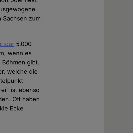
rt oder liest.
 ausgewogene
von Sachsen zum
ertour
5.000
rn, wenn es
 Böhmen gibt,
er, welche die
telpunkt
ei" ist ebenso
den. Oft haben
nkle Ecke