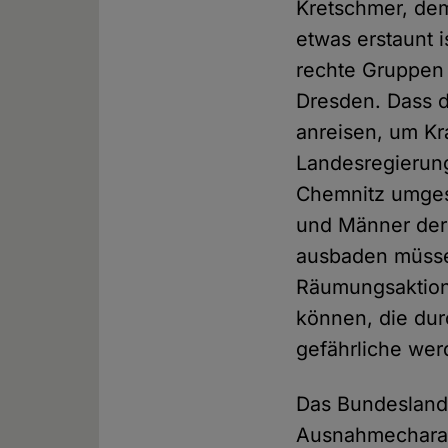
Kretschmer, dem
etwas erstaunt 
rechte Gruppen 
Dresden. Dass d
anreisen, um Kr
Landesregierung
Chemnitz umgese
und Männer der 
ausbaden müssen
Räumungsaktion b
können, die dur
gefährliche wer
Das Bundesland 
Ausnahmecharakt