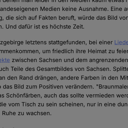
n denen man leider in den Medien kaum etwas hö
landeseigenen Medien keine Ausnahme. Eine
ng, die sich auf Fakten beruft, würde das Bild 
. Und dafür ist es höchste Zeit.
zgebirge letztens stattgefunden, bei einer
Lied
menkommen, um friedlich ihre Heimat zu feie
ekte
zwischen Sachsen und dem angrenzenden
uch Teile des Gesamtbildes von Sachsen. Splitt
an den Rand drängen, andere Farben in den Mit
 das Bild zum Positiven verändern. "Braunmaler
as Schönfärben, auch das sollte vermieden wer
die vom Tisch zu sein scheinen, nur in eine du
n Ruhe zu wachsen.