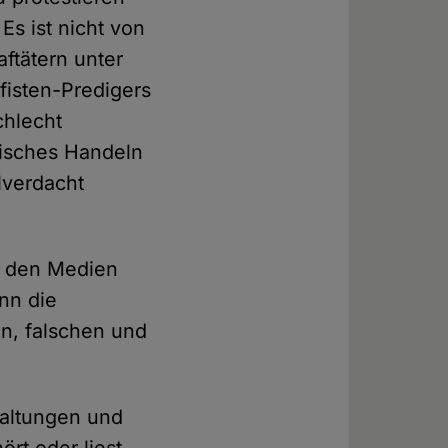
Es ist nicht von
ftätern unter
fisten-Predigers
chlecht
itisches Handeln
lverdacht
In den Medien
nn die
en, falschen und
staltungen und