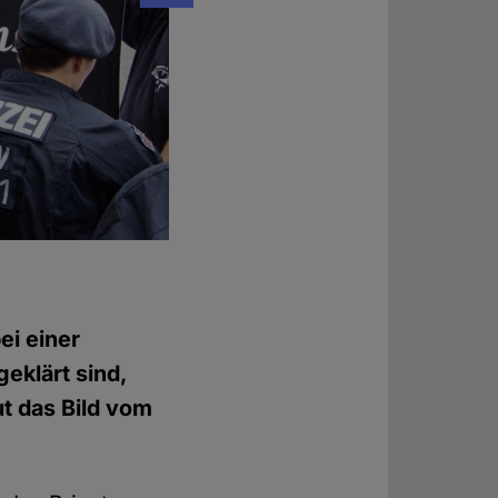
Der rechte Mob marschierte auch in Köln
Foto: © Thomas Häntsch
ei einer
eklärt sind,
t das Bild vom