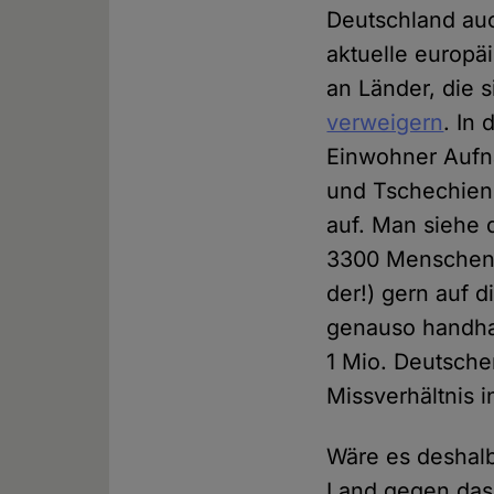
Deutschland auc
aktuelle europä
an Länder, die 
verweigern
. In
Einwohner Aufna
und Tschechien
auf. Man siehe 
3300 Menschen 
der!) gern auf 
genauso handha
1 Mio. Deutsch
Missverhältnis i
Wäre es deshalb
Land gegen das 