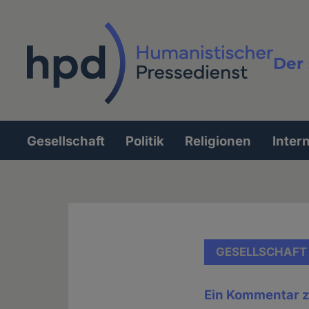
Direkt
zum
Inhalt
Der 
Vollt
Gesellschaft
Politik
Religionen
Inter
Hauptnavigation
GESELLSCHAFT
Ein Kommentar z