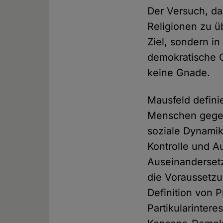
Der Versuch, da
Religionen zu ü
Ziel, sondern in
demokratische O
keine Gnade.
Mausfeld defini
Menschen gegen
soziale Dynamike
Kontrolle und A
Auseinandersetz
die Voraussetzu
Definition von 
Partikularintere