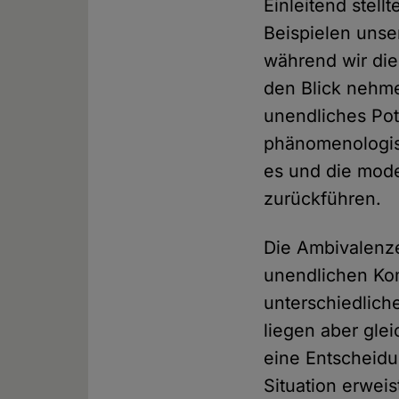
Einleitend stell
Beispielen unse
während wir die
den Blick nehme
unendliches Pot
phänomenologis
es und die mod
zurückführen.
Die Ambivalenze
unendlichen Ko
unterschiedlic
liegen aber gle
eine Entscheidu
Situation erweis