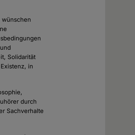
zu wünschen
ine
ngsbedingungen
 und
, Solidarität
Existenz, in
osophie,
Zuhörer durch
er Sachverhalte