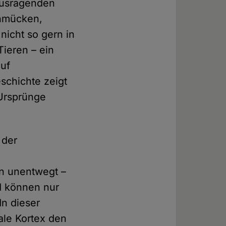
rausragenden
chmücken,
icht so gern in
ieren – ein
auf
schichte zeigt
Ursprünge
 der
n unentwegt –
d können nur
In dieser
tale Kortex den