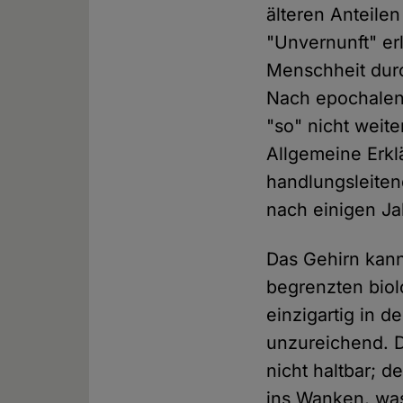
älteren Anteilen
"Unvernunft" er
Menschheit durch
Nach epochalen 
"so" nicht weit
Allgemeine Erkl
handlungsleiten
nach einigen Jah
Das Gehirn kann
begrenzten bio
einzigartig in d
unzureichend. D
nicht haltbar; d
ins Wanken, was 