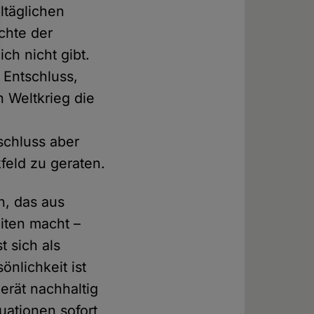
ltäglichen
chte der
ch nicht gibt.
 Entschluss,
n Weltkrieg die
schluss aber
kfeld zu geraten.
n, das aus
iten macht –
t sich als
nlichkeit ist
erät nachhaltig
uationen sofort