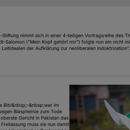
tiftung nimmt sich in einer 4-teiligen Vortragsreihe des
t-Salomon ("Mein Kopf gehört mir") folgte nun ein nicht mi
itidealen der Aufklärung zur neoliberalen Indoktrination"
a Bibi&nbsp;–&nbsp;war im
n wegen Blasphemie zum Tode
oberste Gericht in Pakistan das
 Freilassung muss sie nun damit