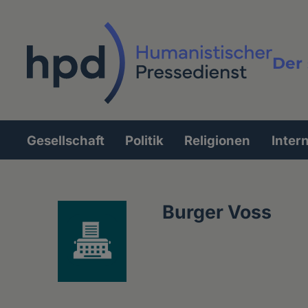
Direkt
zum
Inhalt
Der 
Vollt
Gesellschaft
Politik
Religionen
Inter
Hauptnavigation
Burger Voss