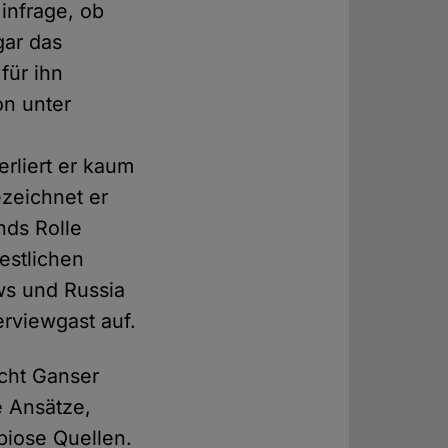
infrage, ob
gar das
für ihn
on unter
rliert er kaum
ezeichnet er
nds Rolle
westlichen
ws und Russia
erviewgast auf.
icht Ganser
e Ansätze,
ubiose Quellen.