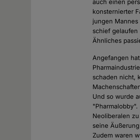
auch einen pers
konsternierter 
jungen Mannes 
schief gelaufen
Ähnliches passi
Angefangen hat 
Pharmaindustrie 
schaden nicht, k
Machenschaften
Und so wurde au
"Pharmalobby". 
Neoliberalen zu
seine Äußerung 
Zudem waren wir