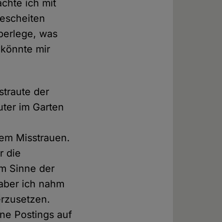
chte ich mit
gescheiten
berlege, was
 könnte mir
straute der
uter im Garten
em Misstrauen.
r die
im Sinne der
 aber ich nahm
erzusetzen.
ine Postings auf