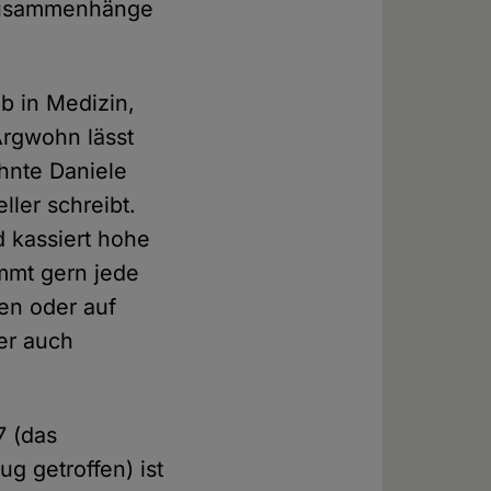
nzusammenhänge
b in Medizin,
Argwohn lässt
ähnte Daniele
ler schreibt.
d kassiert hohe
immt gern jede
len oder auf
er auch
7 (das
 getroffen) ist