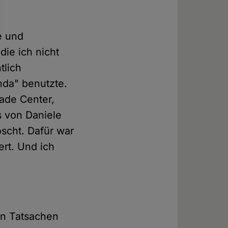
e und
ie ich nicht
tlich
nda" benutzte.
ade Center,
s von Daniele
scht. Dafür war
ert. Und ich
en Tatsachen