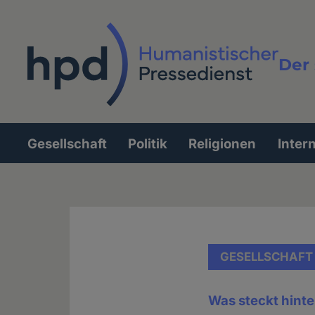
Direkt
zum
Inhalt
Der 
Vollt
Gesellschaft
Politik
Religionen
Inter
Hauptnavigation
GESELLSCHAFT
Was steckt hint