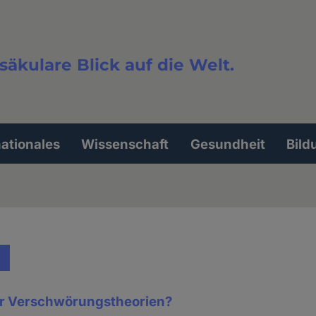
säkulare Blick auf die Welt.
extsuche
nationales
Wissenschaft
Gesundheit
Bild
er Verschwörungstheorien?