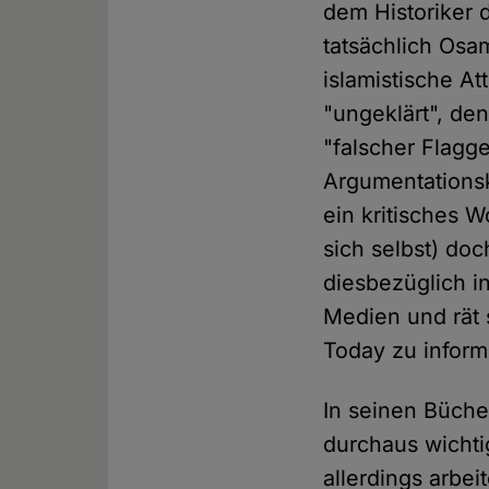
dem Historiker 
tatsächlich Osa
islamistische At
"ungeklärt", den
"falscher Flagge
Argumentationsk
ein kritisches W
sich selbst) doc
diesbezüglich in
Medien und rät 
Today zu informi
In seinen Büche
durchaus wichti
allerdings arbei