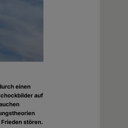
 durch einen
Schockbilder auf
Rauchen
rungstheorien
 Frieden stören.