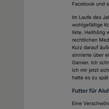
Facebook und sc
Im Laufe des Jah
wohlgefällige K
likte. Hellhörig
rechtlichen Me
Kurz darauf äuß
sinnierte über 
Ganser. Ich sch
ich mir jetzt si
hatte es zu spä
Futter für Alu
Eine Verschwöru