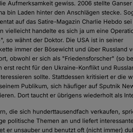
die Aufmerksamkeit gewiss. 2006 stellte Ganser 
ma bin Laden hinter den Anschlägen stecke. So
tentat auf das Satire-Magazin Charlie Hebdo sei 
n vielleicht handelte es sich ja um eine Operati
", so wähnt der Doktor. Die USA ist in seiner
ette immer der Bösewicht und über Russland ve
ort, obwohl er sich als "Friedensforscher" (so b
h erst recht für den Ukraine-Konflikt und Russla
teressieren sollte. Stattdessen kritisiert er die 
seinem Publikum, sich häufiger auf Sputnik Ne
eren. Dort taucht er übrigens wiederholt als Int
rn, die sich hunderttausendfach verkaufen, spr
ge politische Themen an und liefert interessant
tet er unsauber und benutzt oft (nicht immer) d