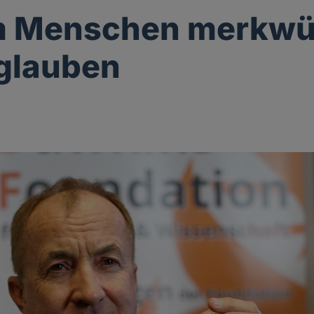
 Menschen merkwü
glauben
g