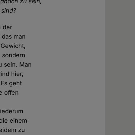
anach zu sein,
 sind?
 der
r das man
s Gewicht,
, sondern
u sein. Man
ind hier,
 Es geht
e offen
 wiederum
 die einem
beidem zu