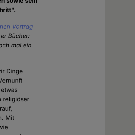
en sowie sein
ritt".
nen Vortrag
rer Bücher:
och mal ein
wir Dinge
Vernunft
 etwas
 religiöser
rauf,
. Mit
wie