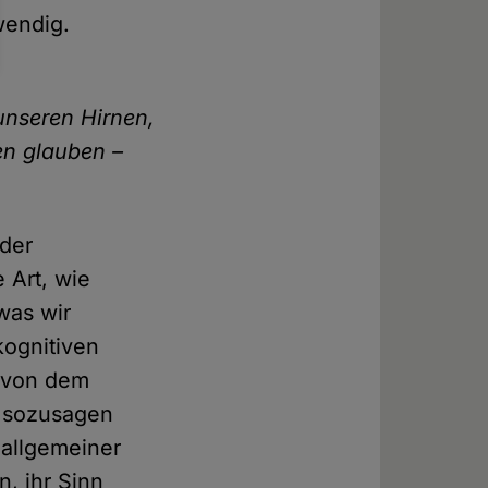
wendig.
unseren Hirnen,
en glauben –
 der
e Art, wie
was wir
kognitiven
, von dem
t sozusagen
t allgemeiner
, ihr Sinn