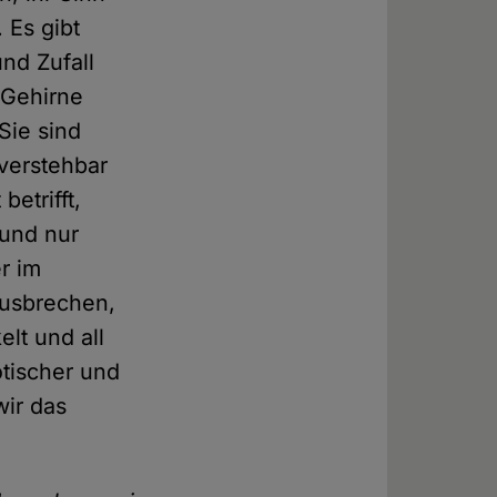
 Es gibt
und Zufall
 Gehirne
Sie sind
verstehbar
etrifft,
 und nur
r im
ausbrechen,
elt und all
aotischer und
wir das