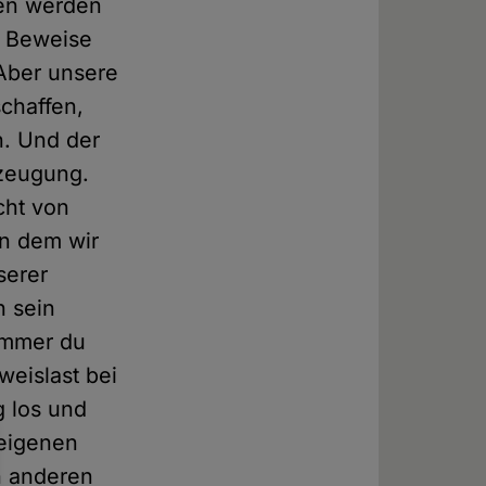
ken werden
e Beweise
 Aber unsere
schaffen,
n. Und der
rzeugung.
cht von
in dem wir
serer
h sein
immer du
weislast bei
g los und
 eigenen
n anderen