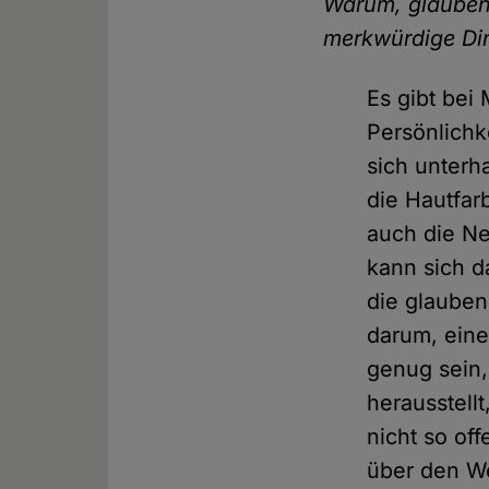
Warum, glauben
merkwürdige Din
Es gibt be
Persönlichk
sich unterh
die Hautfar
auch die Ne
kann sich da
die glauben 
darum, eine
genug sein,
herausstellt
nicht so of
über den We