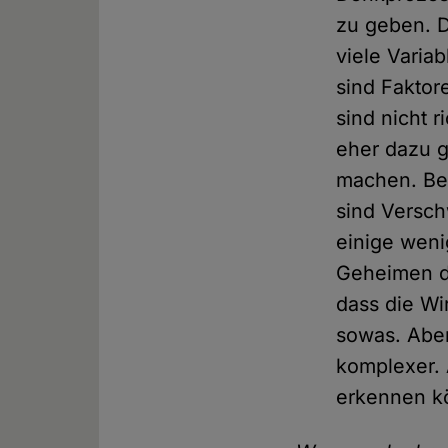
zu geben. De
viele Variab
sind Faktor
sind nicht 
eher dazu g
machen. Bes
sind Versch
einige weni
Geheimen di
dass die Wi
sowas. Aber 
komplexer. 
erkennen k