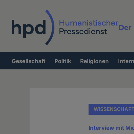
Direkt
zum
Inhalt
Der 
Vollt
Gesellschaft
Politik
Religionen
Inter
Hauptnavigation
WISSENSCHAF
Interview mit M