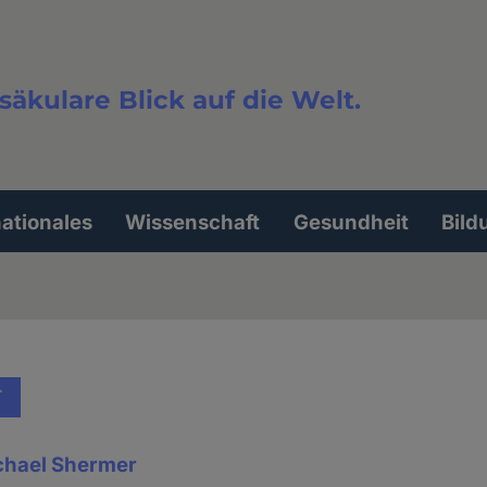
säkulare Blick auf die Welt.
extsuche
nationales
Wissenschaft
Gesundheit
Bild
T
ichael Shermer