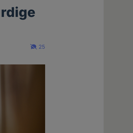
rdige
25