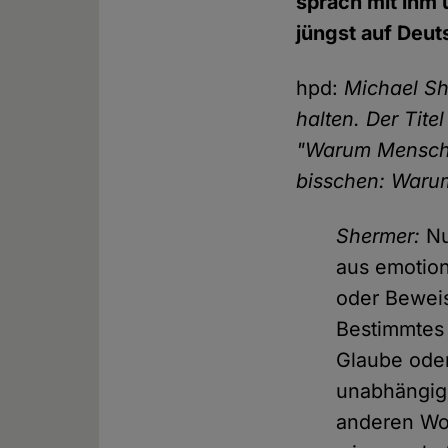
sprach mit ihm
jüngst auf Deut
hpd:
Michael Sh
halten. Der Tite
"Warum Mensche
bisschen: Waru
Shermer:
Nu
aus emotion
oder Beweis
Bestimmtes 
Glaube oder
unabhängig
anderen Wor