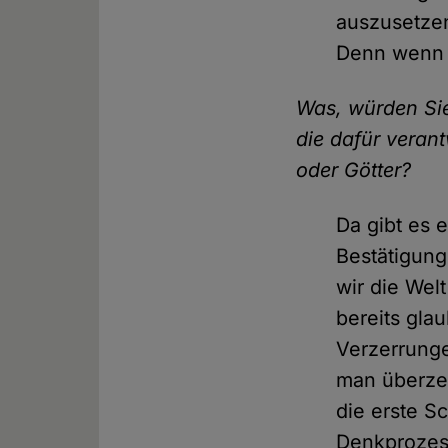
auszusetzen
Denn wenn d
Was, würden Sie
die dafür veran
oder Götter?
Da gibt es 
Bestätigungs
wir die Wel
bereits glau
Verzerrung
man überzeu
die erste Sc
Denkprozess