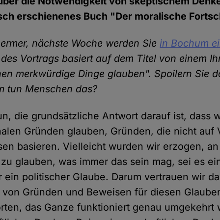
 über die Notwendigkeit von skeptischem Denk
sch erschienenes Buch "Der moralische Fortsch
ermer, nächste Woche werden Sie
in Bochum ei
l des Vortrags basiert auf dem Titel von einem Ih
n merkwürdige Dinge glauben". Spoilern Sie d
m tun Menschen das?
n, die grundsätzliche Antwort darauf ist, dass 
alen Gründen glauben, Gründen, die nicht auf 
en basieren. Vielleicht wurden wir erzogen, an
zu glauben, was immer das sein mag, sei es ein
 ein politischer Glaube. Darum vertrauen wir da
 von Gründen und Beweisen für diesen Glauben
ten, das Ganze funktioniert genau umgekehrt 