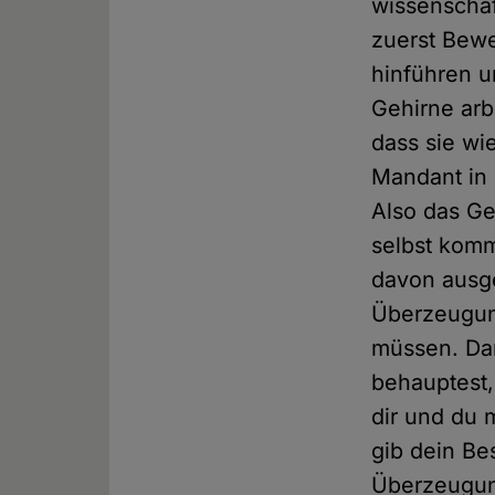
wissenscha
zuerst Bew
hinführen u
Gehirne arb
dass sie wi
Mandant in 
Also das Ge
selbst komm
davon ausge
Überzeugung
müssen. Da
behauptest, 
dir und du 
gib dein Bes
Überzeugung