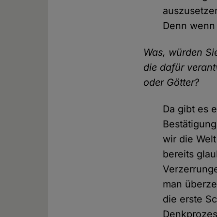
auszusetzen
Denn wenn d
Was, würden Sie
die dafür veran
oder Götter?
Da gibt es 
Bestätigungs
wir die Wel
bereits glau
Verzerrung
man überzeu
die erste Sc
Denkprozess