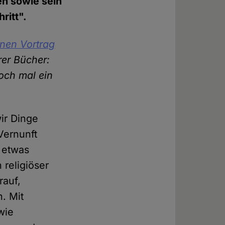
en sowie sein
ritt".
nen Vortrag
rer Bücher:
och mal ein
wir Dinge
Vernunft
 etwas
 religiöser
rauf,
. Mit
wie