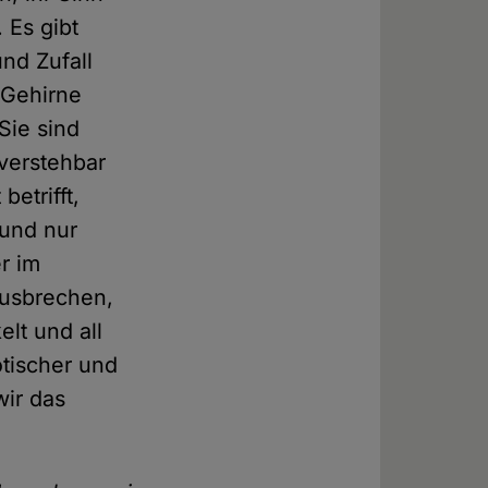
 Es gibt
und Zufall
 Gehirne
Sie sind
verstehbar
etrifft,
 und nur
r im
ausbrechen,
elt und all
aotischer und
wir das