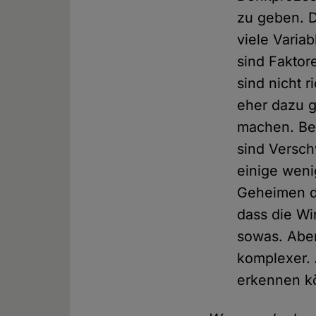
zu geben. De
viele Variab
sind Faktor
sind nicht 
eher dazu g
machen. Bes
sind Versch
einige weni
Geheimen di
dass die Wi
sowas. Aber 
komplexer. 
erkennen k