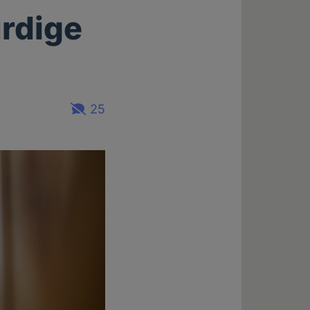
rdige
25