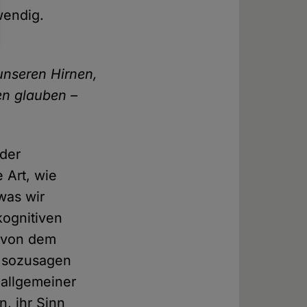
wendig.
unseren Hirnen,
en glauben –
 der
e Art, wie
was wir
kognitiven
, von dem
t sozusagen
t allgemeiner
, ihr Sinn