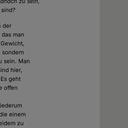
anach zu sein,
 sind?
 der
r das man
s Gewicht,
, sondern
u sein. Man
ind hier,
 Es geht
e offen
 wiederum
 die einem
beidem zu