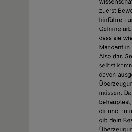
wissenscha
zuerst Bew
hinführen u
Gehirne arb
dass sie wi
Mandant in 
Also das Ge
selbst komm
davon ausge
Überzeugung
müssen. Da
behauptest, 
dir und du 
gib dein Bes
Überzeugung