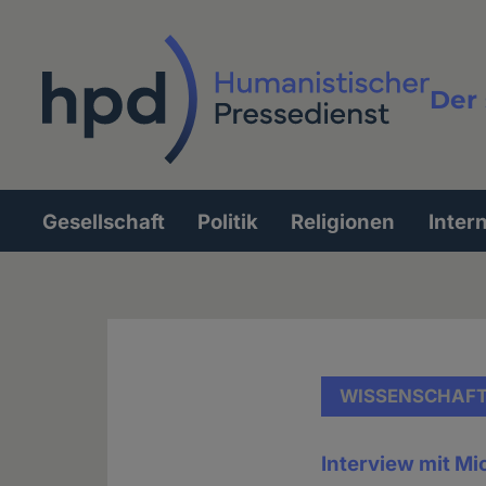
Direkt
zum
Inhalt
Der 
Vollt
Gesellschaft
Politik
Religionen
Inter
Hauptnavigation
WISSENSCHAF
Interview mit M