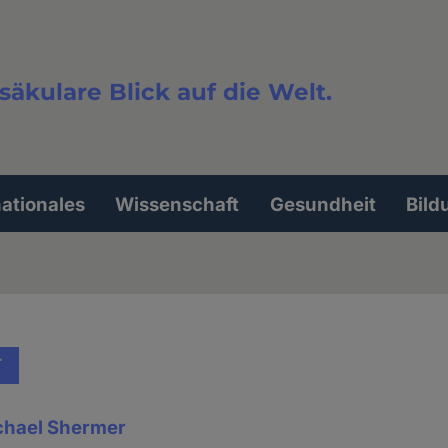
säkulare Blick auf die Welt.
extsuche
nationales
Wissenschaft
Gesundheit
Bild
T
ichael Shermer