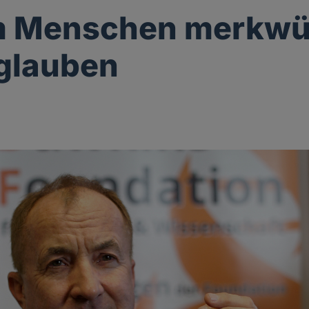
 Menschen merkwü
glauben
g