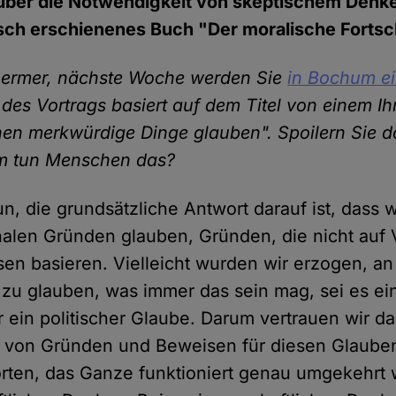
 über die Notwendigkeit von skeptischem Denk
sch erschienenes Buch "Der moralische Fortsch
ermer, nächste Woche werden Sie
in Bochum ei
l des Vortrags basiert auf dem Titel von einem Ih
n merkwürdige Dinge glauben". Spoilern Sie d
m tun Menschen das?
n, die grundsätzliche Antwort darauf ist, dass 
alen Gründen glauben, Gründen, die nicht auf 
en basieren. Vielleicht wurden wir erzogen, an
zu glauben, was immer das sein mag, sei es ein
 ein politischer Glaube. Darum vertrauen wir da
 von Gründen und Beweisen für diesen Glauben
ten, das Ganze funktioniert genau umgekehrt 