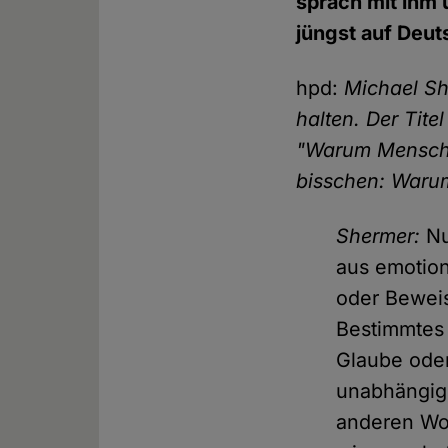
sprach mit ihm
jüngst auf Deut
hpd:
Michael Sh
halten. Der Tite
"Warum Mensche
bisschen: Waru
Shermer:
Nu
aus emotion
oder Beweis
Bestimmtes 
Glaube oder
unabhängig
anderen Wor