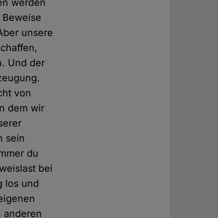
ken werden
e Beweise
 Aber unsere
schaffen,
n. Und der
rzeugung.
cht von
in dem wir
serer
h sein
immer du
weislast bei
g los und
 eigenen
n anderen