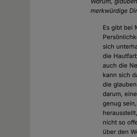
Warum, glauben
merkwürdige Din
Es gibt be
Persönlichk
sich unterh
die Hautfar
auch die Ne
kann sich da
die glauben 
darum, eine
genug sein,
herausstellt
nicht so of
über den We