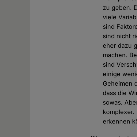
zu geben. De
viele Variab
sind Faktor
sind nicht 
eher dazu g
machen. Bes
sind Versch
einige weni
Geheimen di
dass die Wi
sowas. Aber 
komplexer. 
erkennen k