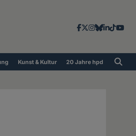
Facebook
X
Instagram
Bluesky
LinkedIn
TikTok
YouT
News-
und
Social
Suche
Su
ung
Kunst & Kultur
20 Jahre hpd
Network