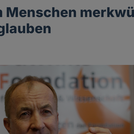
 Menschen merkwü
glauben
g