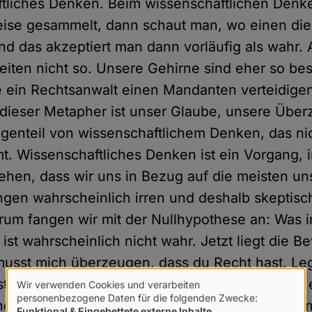
ftliches Denken. Beim wissenschaftlichen Den
eise gesammelt, dann schaut man, wo einen di
nd das akzeptiert man dann vorläufig als wahr.
eiten nicht so. Unsere Gehirne sind eher so be
e ein Rechtsanwalt einen Mandanten verteidige
dieser Metapher ist unser Glaube, unsere Übe
genteil von wissenschaftlichem Denken, das ni
t. Wissenschaftliches Denken ist ein Vorgang, 
hen, dass wir uns in Bezug auf die meisten un
en wahrscheinlich irren und deshalb skeptisc
rum fangen wir mit der Nullhypothese an: Was 
ist wahrscheinlich nicht wahr. Jetzt liegt die Be
musst mich überzeugen, dass du Recht hast. Le
tes! Sowas ist nicht einfach. Es ist schwer, die
Wir verwenden Cookies und verarbeiten
Verwendung
personenbezogene Daten für die folgenden Zwecke:
en abzulegen. Es ist schwer, sie der Kritik vo
Funktional & Eingebettete externe Inhalte
.