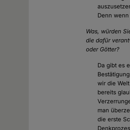
auszusetzen
Denn wenn d
Was, würden Sie
die dafür veran
oder Götter?
Da gibt es 
Bestätigungs
wir die Wel
bereits glau
Verzerrung
man überzeu
die erste Sc
Denkprozess