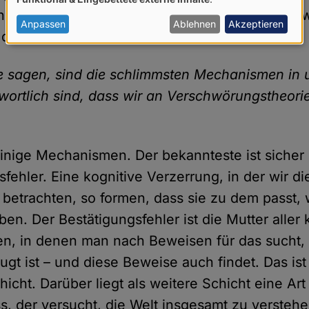
von
. Aber das ist in der Wissenschaft nun mal not
personenbezogenen
Anpassen
Ablehnen
Akzeptieren
u es nicht tust, wird es ein anderer tun.
Daten
und
 sagen, sind die schlimmsten Mechanismen in 
Cookies
twortlich sind, dass wir an Verschwörungstheori
einige Mechanismen. Der bekannteste ist sicher
fehler. Eine kognitive Verzerrung, in der wir di
t betrachten, so formen, dass sie zu dem passt, 
ben. Der Bestätigungsfehler ist die Mutter aller 
en, in denen man nach Beweisen für das sucht
gt ist – und diese Beweise auch findet. Das is
hicht. Darüber liegt als weitere Schicht eine Ar
, der versucht, die Welt insgesamt zu verstehen