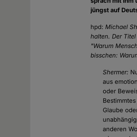
sprach mit ihm
jüngst auf Deut
hpd:
Michael Sh
halten. Der Tite
"Warum Mensche
bisschen: Waru
Shermer:
Nu
aus emotion
oder Beweis
Bestimmtes 
Glaube oder
unabhängig
anderen Wor