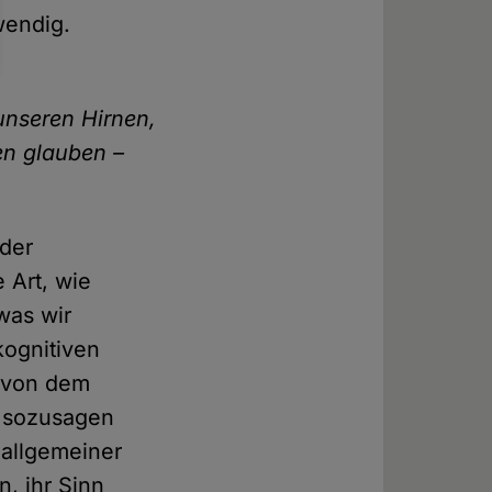
wendig.
unseren Hirnen,
en glauben –
 der
e Art, wie
was wir
kognitiven
, von dem
t sozusagen
t allgemeiner
, ihr Sinn