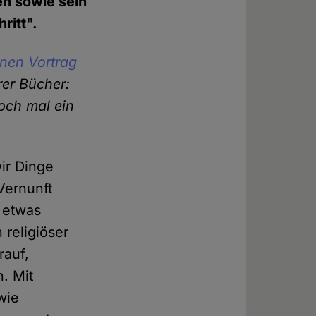
en sowie sein
ritt".
nen Vortrag
rer Bücher:
och mal ein
wir Dinge
Vernunft
 etwas
 religiöser
rauf,
. Mit
wie