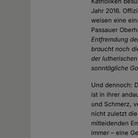
Katholiken besu
Jahr 2016. Offi
weisen eine eins
Passauer Oberhi
Entfremdung der
braucht noch die
der lutherischen
sonntägliche Go
Und dennoch: Di
ist in ihrer a
und Schmerz, vo
nicht zuletzt d
mitleidenden Em
immer – eine Ge