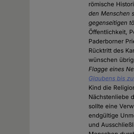
römische Histo
den Menschen so
gegenseitigen t
Öffentlichkeit, 
Paderborner Pri
Rücktritt des Ka
wünschen übrig 
Flagge eines N
Glaubens bis zu
Kind die Religi
Nächstenliebe d
sollte eine Ver
endgültige Unmö
und Ausschließl