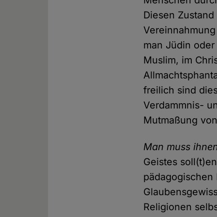
Menschen durch
Diesen Zustand 
Vereinnahmung z
man Jüdin oder 
Muslim, im Chri
Allmachtsphanta
freilich sind d
Verdammnis- un
Mutmaßung von 
Man muss ihnen 
Geistes soll(t)e
pädagogischen In
Glaubensgewissh
Religionen selb