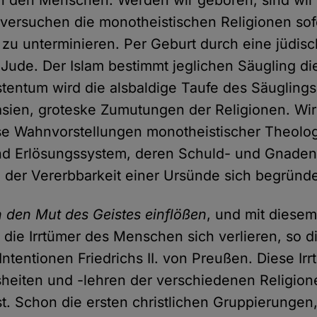
 den Menschen. Werden wir geboren, sind wir 
versuchen die monotheistischen Religionen sofo
u unterminieren. Per Geburt durch eine jüdisch
Jude. Der Islam bestimmt jeglichen Säugling die
stentum wird die alsbaldige Taufe des Säuglings
sien, groteske Zumutungen der Religionen. Wi
iese Wahnvorstellungen monotheistischer Theolo
d Erlösungssystem, deren Schuld- und Gnadenl
der Vererbbarkeit einer Ursünde sich begründe
den Mut des Geistes einflößen
, und mit diese
n die Irrtümer des Menschen sich verlieren, so d
tentionen Friedrichs II. von Preußen. Diese Irr
eiten und -lehren der verschiedenen Religione
st. Schon die ersten christlichen Gruppierungen