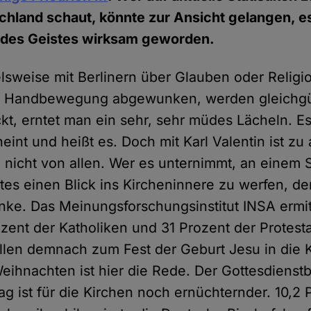
chland schaut, könnte zur Ansicht gelangen, es 
des Geistes wirksam geworden.
elsweise mit Berlinern über Glauben oder Religi
ger Handbewegung abgewunken, werden gleichgül
kt, erntet man ein sehr, sehr müdes Lächeln. Es
heint und heißt es. Doch mit Karl Valentin ist zu
 nicht von allen. Wer es unternimmt, an einem 
es einen Blick ins Kircheninnere zu werfen, der 
nke. Das Meinungsforschungsinstitut INSA ermitt
ozent der Katholiken und 31 Prozent der Protest
len demnach zum Fest der Geburt Jesu in die 
eihnachten ist hier die Rede. Der Gottesdiens
g ist für die Kirchen noch ernüchternder. 10,2 