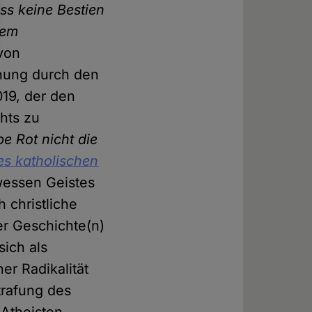
ss keine Bestien
rem
 von
ichung durch den
19, der den
chts zu
be Rot nicht die
es katholischen
wessen Geistes
 christliche
er Geschichte(n)
sich als
er Radikalität
trafung des