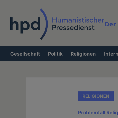
Direkt
zum
Inhalt
Der 
Vollt
Gesellschaft
Politik
Religionen
Inter
Hauptnavigation
RELIGIONEN
Problemfall Reli