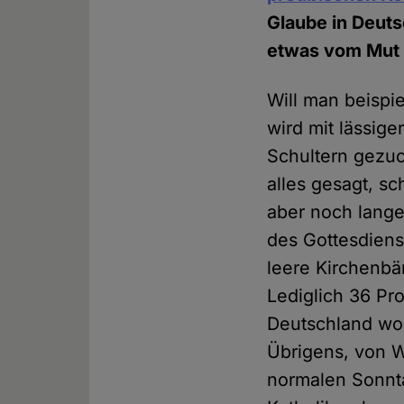
Glaube in Deuts
etwas vom Mut 
Will man beispi
wird mit lässi
Schultern gezuc
alles gesagt, sc
aber noch lange
des Gottesdienst
leere Kirchenbä
Lediglich 36 Pr
Deutschland wol
Übrigens, von W
normalen Sonnta