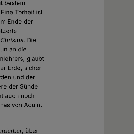
it bestem
Eine Torheit ist
dem Ende der
etzerte
Christus
. Die
nun an die
nlehrers, glaubt
er Erde, sicher
rden und der
ere der Sünde
eht auch noch
omas von Aquin.
erderber
, über