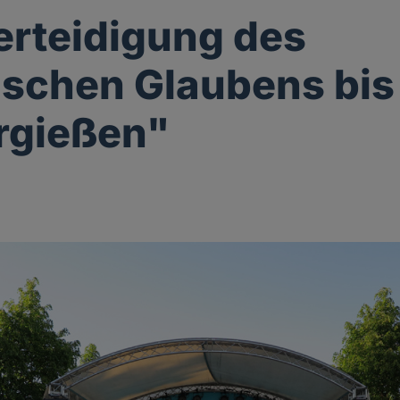
erteidigung des
ischen Glaubens bi
rgießen"