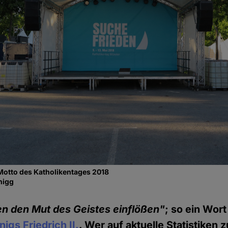
Motto des Katholikentages 2018
nigg
n den Mut des Geistes einflößen"
; so ein Wort
igs Friedrich II.
. Wer auf aktuelle Statistiken 