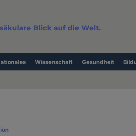
säkulare Blick auf die Welt.
extsuche
nationales
Wissenschaft
Gesundheit
Bild
gion