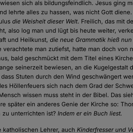
wiesen sich als bildungsfeindlich. Jesus ging m
nd lehrte alles zu hassen, was nicht Gott diene. 
ulus
die Weisheit dieser Welt
. Freilich, das mit 
ht, also log man und lügt bis heute weiter, verk
ft und Heilkunst,
die neue Grammatik hieß nun 
 verachtete man zutiefst, hatte man doch von 
nus, bald geschmückt mit dem Titel eines Kirche
ange seinerzeit bewiesen, an die Kugelgestalt d
ür, dass Stuten durch den Wind geschwängert we
des Höllenfeuers sich nach dem Grad der Schw
 Mensch wissen muss steht in der Bibel. Das si
re später ein anderes Genie der Kirche so: Th
zu unterrichten ist?
Indem er ein Buch liest.
ie katholischen Lehrer, auch
Kinderfresser und V