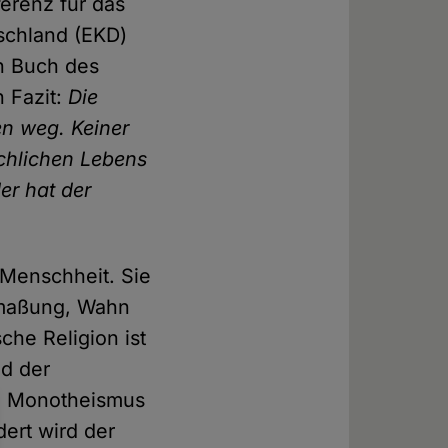
erenz für das
tschland (EKD)
in Buch des
n Fazit:
Die
en weg. Keiner
irchlichen Lebens
er hat der
 Menschheit. Sie
nmaßung, Wahn
he Religion ist
nd der
im Monotheismus
ert wird der