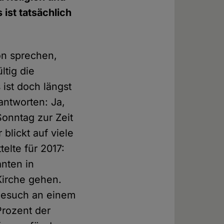
ist tatsächlich
on sprechen,
tig die
 ist doch längst
 antworten: Ja,
Sonntag zur Zeit
blickt auf viele
elte für 2017:
anten in
Kirche gehen.
tbesuch an einem
Prozent der