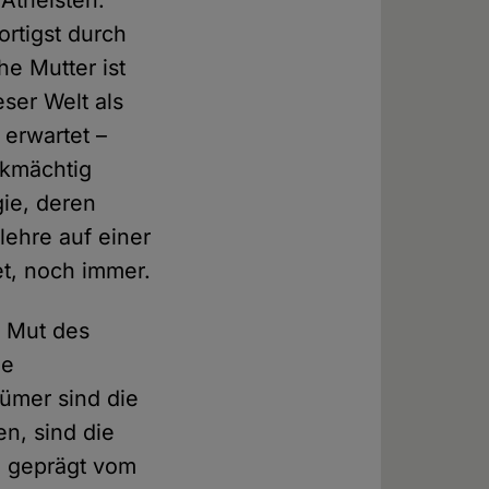
Atheisten.
rtigst durch
e Mutter ist
ser Welt als
 erwartet –
rkmächtig
gie, deren
ehre auf einer
t, noch immer.
m Mut des
ie
tümer sind die
n, sind die
, geprägt vom