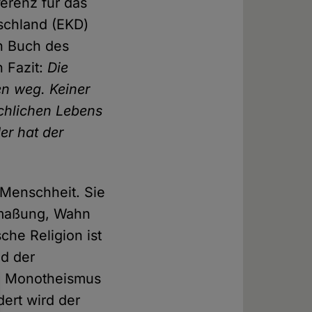
erenz für das
tschland (EKD)
in Buch des
n Fazit:
Die
en weg. Keiner
irchlichen Lebens
er hat der
 Menschheit. Sie
nmaßung, Wahn
he Religion ist
nd der
im Monotheismus
ert wird der