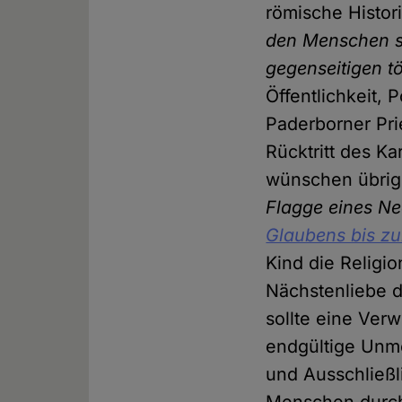
römische Histo
den Menschen so
gegenseitigen t
Öffentlichkeit, 
Paderborner Pri
Rücktritt des Ka
wünschen übrig 
Flagge eines N
Glaubens bis zu
Kind die Religi
Nächstenliebe d
sollte eine Ver
endgültige Unmö
und Ausschließl