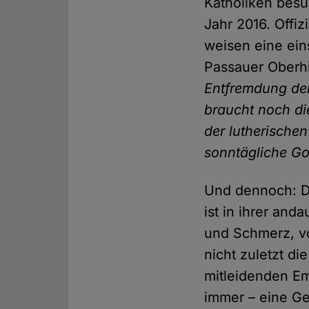
Katholiken besu
Jahr 2016. Offi
weisen eine eins
Passauer Oberhi
Entfremdung der
braucht noch die
der lutherischen
sonntägliche Go
Und dennoch: Di
ist in ihrer a
und Schmerz, vo
nicht zuletzt d
mitleidenden Em
immer – eine Ge