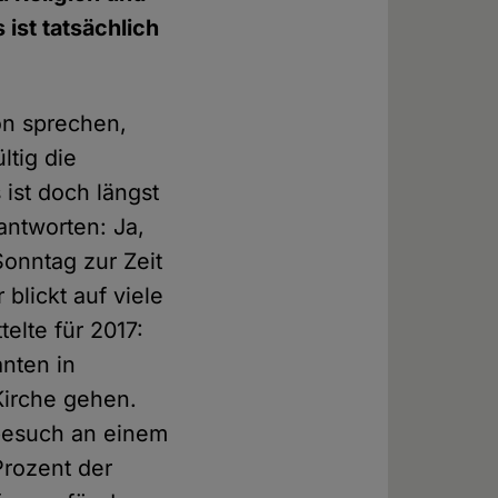
ist tatsächlich
on sprechen,
tig die
 ist doch längst
 antworten: Ja,
Sonntag zur Zeit
blickt auf viele
elte für 2017:
anten in
Kirche gehen.
tbesuch an einem
Prozent der