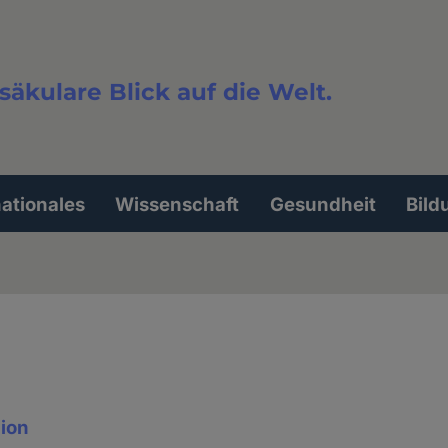
säkulare Blick auf die Welt.
extsuche
nationales
Wissenschaft
Gesundheit
Bild
gion