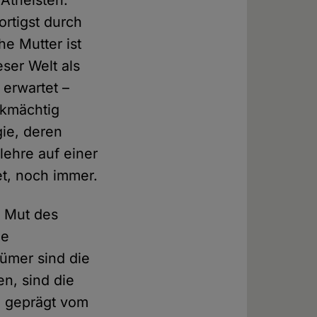
Atheisten.
rtigst durch
e Mutter ist
ser Welt als
 erwartet –
rkmächtig
gie, deren
ehre auf einer
t, noch immer.
m Mut des
ie
tümer sind die
n, sind die
, geprägt vom