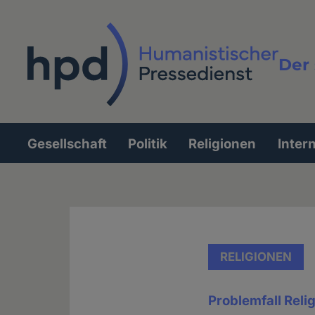
Direkt
zum
Inhalt
Der 
Vollt
Gesellschaft
Politik
Religionen
Inter
Hauptnavigation
RELIGIONEN
Problemfall Reli