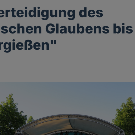
erteidigung des
ischen Glaubens bi
rgießen"