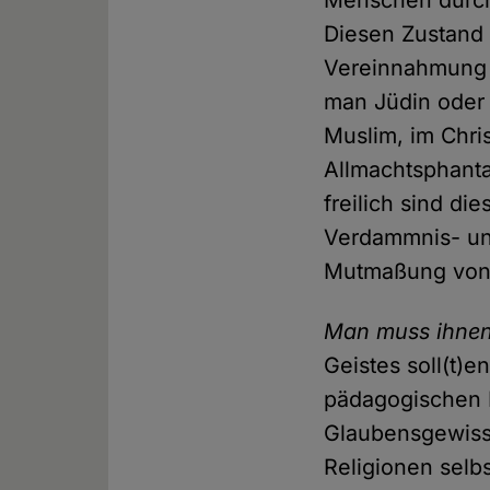
Menschen durch
Diesen Zustand 
Vereinnahmung z
man Jüdin oder 
Muslim, im Chri
Allmachtsphanta
freilich sind d
Verdammnis- un
Mutmaßung von 
Man muss ihnen 
Geistes soll(t)e
pädagogischen In
Glaubensgewissh
Religionen selb