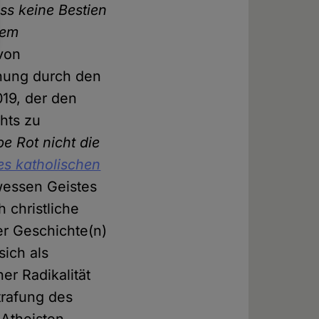
ss keine Bestien
rem
 von
ichung durch den
19, der den
chts zu
be Rot nicht die
es katholischen
wessen Geistes
 christliche
er Geschichte(n)
sich als
er Radikalität
trafung des