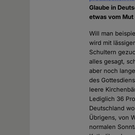
Glaube in Deuts
etwas vom Mut 
Will man beispi
wird mit lässi
Schultern gezuc
alles gesagt, sc
aber noch lange
des Gottesdienst
leere Kirchenbä
Lediglich 36 Pr
Deutschland wol
Übrigens, von W
normalen Sonnta