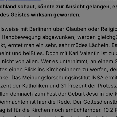
chland schaut, könnte zur Ansicht gelangen, es 
des Geistes wirksam geworden.
elsweise mit Berlinern über Glauben oder Religi
ger Handbewegung abgewunken, werden gleichgül
kt, erntet man ein sehr, sehr müdes Lächeln. Es
heint und heißt es. Doch mit Karl Valentin ist zu
 nicht von allen. Wer es unternimmt, an einem 
es einen Blick ins Kircheninnere zu werfen, der 
nke. Das Meinungsforschungsinstitut INSA ermitt
ozent der Katholiken und 31 Prozent der Protest
len demnach zum Fest der Geburt Jesu in die 
eihnachten ist hier die Rede. Der Gottesdiens
g ist für die Kirchen noch ernüchternder. 10,2 