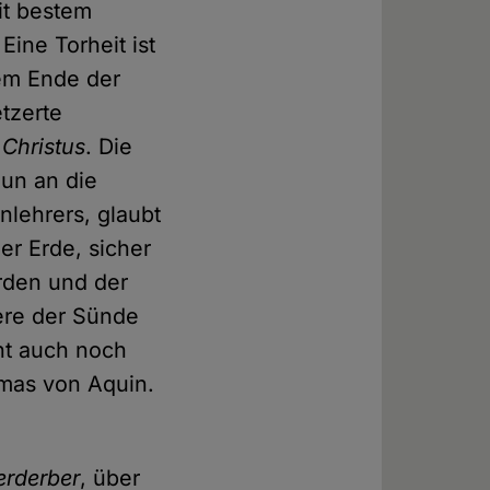
it bestem
Eine Torheit ist
dem Ende der
etzerte
Christus
. Die
nun an die
nlehrers, glaubt
er Erde, sicher
rden und der
ere der Sünde
eht auch noch
omas von Aquin.
erderber
, über