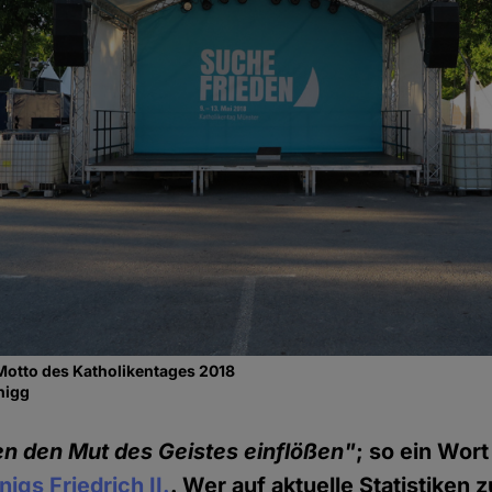
Motto des Katholikentages 2018
nigg
n den Mut des Geistes einflößen"
; so ein Wort
igs Friedrich II.
. Wer auf aktuelle Statistiken 