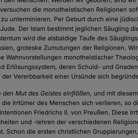
 den Menschen. Werden wir geboren, sind wir 
versuchen die monotheistischen Religionen sofo
u unterminieren. Per Geburt durch eine jüdisch
Jude. Der Islam bestimmt jeglichen Säugling die
stentum wird die alsbaldige Taufe des Säuglings
sien, groteske Zumutungen der Religionen. Wi
iese Wahnvorstellungen monotheistischer Theolo
d Erlösungssystem, deren Schuld- und Gnadenl
der Vererbbarkeit einer Ursünde sich begründe
den Mut des Geistes einflößen
, und mit diese
n die Irrtümer des Menschen sich verlieren, so d
tentionen Friedrichs II. von Preußen. Diese Irr
eiten und -lehren der verschiedenen Religione
st. Schon die ersten christlichen Gruppierungen