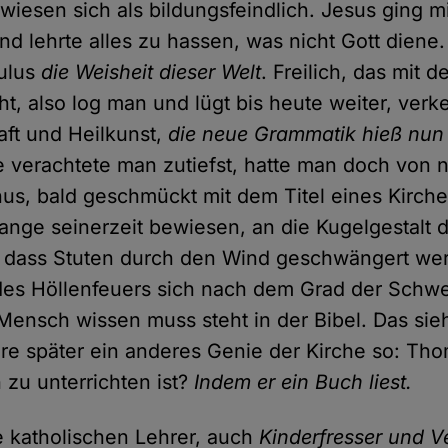
wiesen sich als bildungsfeindlich. Jesus ging m
nd lehrte alles zu hassen, was nicht Gott diene. 
ulus
die Weisheit dieser Welt
. Freilich, das mit 
ht, also log man und lügt bis heute weiter, verk
ft und Heilkunst,
die neue Grammatik hieß nun 
 verachtete man zutiefst, hatte man doch von 
nus, bald geschmückt mit dem Titel eines Kirche
ange seinerzeit bewiesen, an die Kugelgestalt d
ür, dass Stuten durch den Wind geschwängert we
des Höllenfeuers sich nach dem Grad der Schw
 Mensch wissen muss steht in der Bibel. Das si
re später ein anderes Genie der Kirche so: Th
zu unterrichten ist?
Indem er ein Buch liest.
ie katholischen Lehrer, auch
Kinderfresser und V