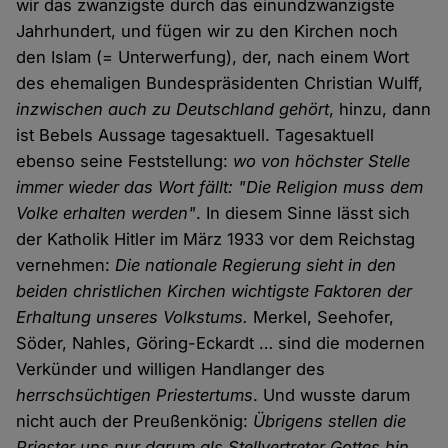
wir das zwanzigste durch das einundzwanzigste
Jahrhundert, und fügen wir zu den Kirchen noch
den Islam (= Unterwerfung), der, nach einem Wort
des ehemaligen Bundespräsidenten Christian Wulff,
inzwischen auch zu Deutschland gehört
, hinzu, dann
ist Bebels Aussage tagesaktuell. Tagesaktuell
ebenso seine Feststellung:
wo von höchster Stelle
immer wieder das Wort fällt: "Die Religion muss dem
Volke erhalten werden"
. In diesem Sinne lässt sich
der Katholik Hitler im März 1933 vor dem Reichstag
vernehmen:
Die nationale Regierung sieht in den
beiden christlichen Kirchen wichtigste Faktoren der
Erhaltung unseres Volkstums.
Merkel, Seehofer,
Söder, Nahles, Göring-Eckardt … sind die modernen
Verkünder und willigen Handlanger des
herrschsüchtigen Priestertums
. Und wusste darum
nicht auch der Preußenkönig:
Übrigens stellen die
Priester uns nur darum als Stellvertreter Gottes hin,