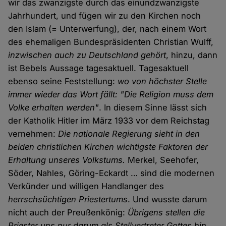
wir das zwanzigste durch das einundzwanzigste
Jahrhundert, und fügen wir zu den Kirchen noch
den Islam (= Unterwerfung), der, nach einem Wort
des ehemaligen Bundespräsidenten Christian Wulff,
inzwischen auch zu Deutschland gehört
, hinzu, dann
ist Bebels Aussage tagesaktuell. Tagesaktuell
ebenso seine Feststellung:
wo von höchster Stelle
immer wieder das Wort fällt: "Die Religion muss dem
Volke erhalten werden"
. In diesem Sinne lässt sich
der Katholik Hitler im März 1933 vor dem Reichstag
vernehmen:
Die nationale Regierung sieht in den
beiden christlichen Kirchen wichtigste Faktoren der
Erhaltung unseres Volkstums.
Merkel, Seehofer,
Söder, Nahles, Göring-Eckardt … sind die modernen
Verkünder und willigen Handlanger des
herrschsüchtigen Priestertums
. Und wusste darum
nicht auch der Preußenkönig:
Übrigens stellen die
Priester uns nur darum als Stellvertreter Gottes hin,