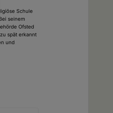
ligiöse Schule
 Bei seinem
behörde Ofsted
zu spät erkannt
hen und