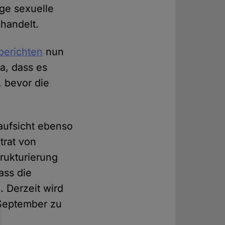
ge sexuelle
handelt.
berichten
nun
ja, dass es
, bevor die
aufsicht ebenso
dtrat von
rukturierung
ass die
. Derzeit wird
 September zu