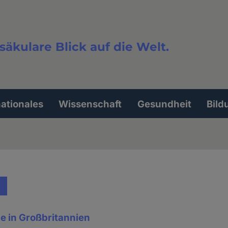
säkulare Blick auf die Welt.
extsuche
nationales
Wissenschaft
Gesundheit
Bild
e in Großbritannien