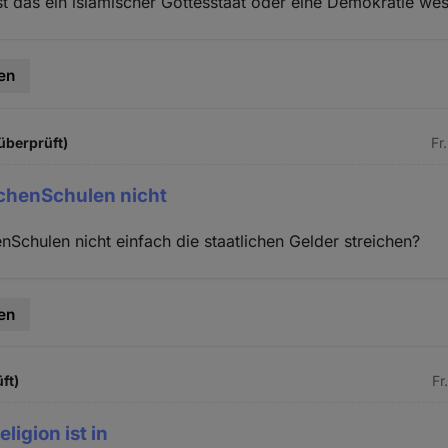
Ist das ein islamischer Gottesstaat oder eine Demokratie we
en
überprüft)
Fr
chenSchulen nicht
Schulen nicht einfach die staatlichen Gelder streichen?
en
ft)
Fr
ligion ist in