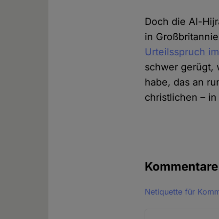
Doch die Al-Hijr
in Großbritanni
Urteilsspruch i
schwer gerügt, 
habe, das an ru
christlichen – i
Kommentar
Netiquette für Kom