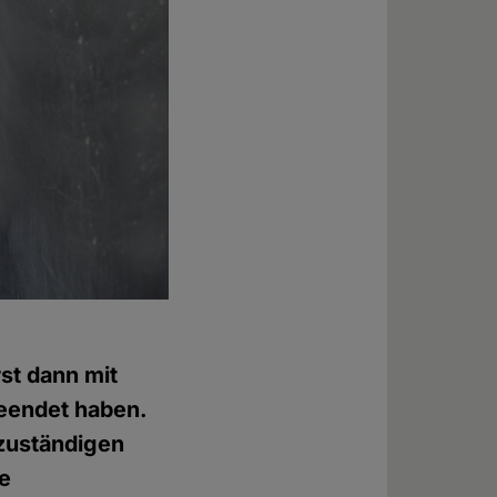
st dann mit
eendet haben.
 zuständigen
he