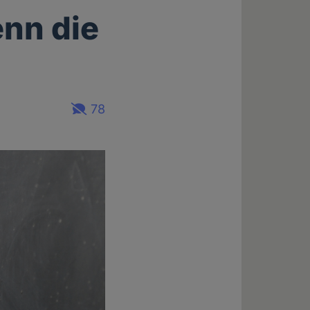
nn die
78