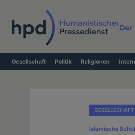
Direkt
zum
Inhalt
Der 
Vollt
Gesellschaft
Politik
Religionen
Inter
Hauptnavigation
GESELLSCHAFT
Islamische Schul