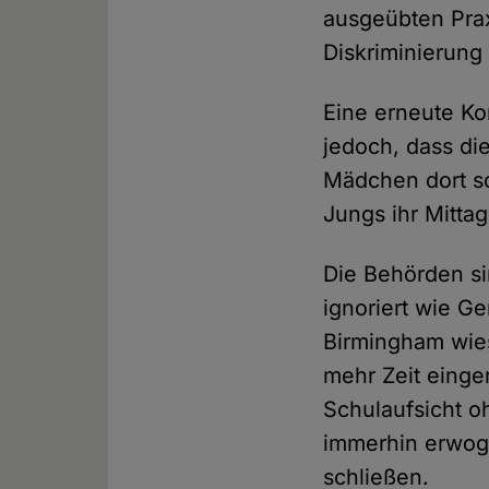
ausgeübten Prax
Diskriminierung
Eine erneute Ko
jedoch, dass die
Mädchen dort so
Jungs ihr Mitta
Die Behörden si
ignoriert wie Ge
Birmingham wies
mehr Zeit einge
Schulaufsicht oh
immerhin erwoge
schließen.