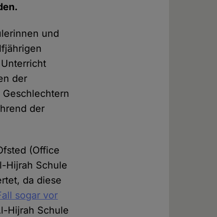
den.
ülerinnen und
lfjährigen
Unterricht
en der
h Geschlechtern
ährend der
Ofsted (Office
Al-Hijrah Schule
rtet, da diese
all sogar vor
Al-Hijrah Schule