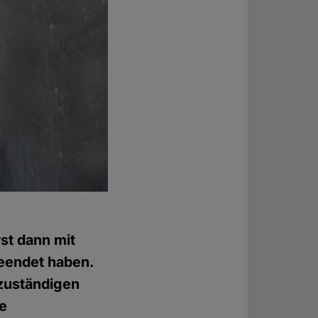
st dann mit
eendet haben.
 zuständigen
he