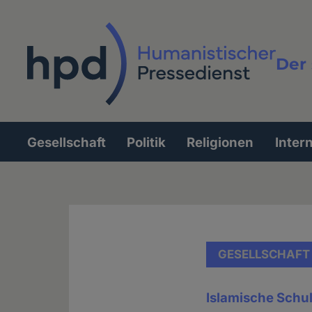
Direkt
zum
Inhalt
Der 
Vollt
Gesellschaft
Politik
Religionen
Inter
Hauptnavigation
GESELLSCHAFT
Islamische Schul