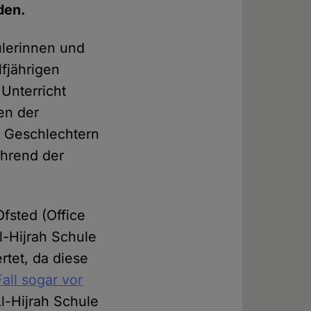
den.
ülerinnen und
lfjährigen
Unterricht
en der
h Geschlechtern
ährend der
Ofsted (Office
Al-Hijrah Schule
rtet, da diese
all sogar vor
Al-Hijrah Schule