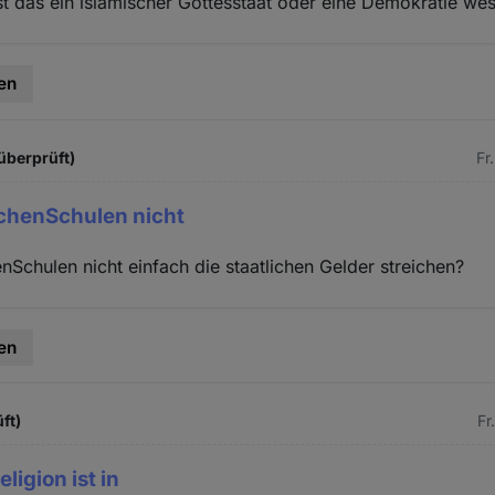
Ist das ein islamischer Gottesstaat oder eine Demokratie we
en
überprüft)
Fr
chenSchulen nicht
Schulen nicht einfach die staatlichen Gelder streichen?
en
ft)
Fr
ligion ist in