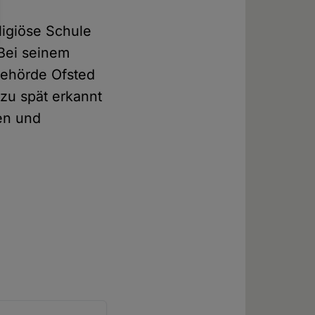
ligiöse Schule
 Bei seinem
behörde Ofsted
zu spät erkannt
hen und