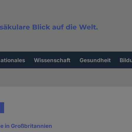
säkulare Blick auf die Welt.
extsuche
nationales
Wissenschaft
Gesundheit
Bild
e in Großbritannien