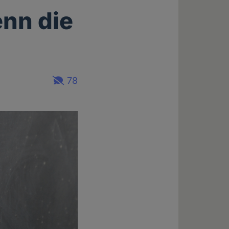
nn die
78