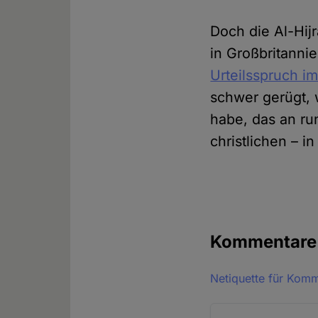
Doch die Al-Hijr
in Großbritanni
Urteilsspruch i
schwer gerügt, 
habe, das an ru
christlichen – i
Kommentar
Netiquette für Kom