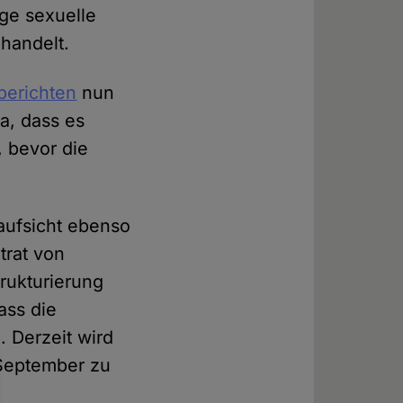
ge sexuelle
handelt.
berichten
nun
ja, dass es
, bevor die
aufsicht ebenso
dtrat von
rukturierung
ass die
. Derzeit wird
 September zu