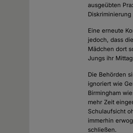
ausgeübten Prax
Diskriminierung
Eine erneute Ko
jedoch, dass die
Mädchen dort so
Jungs ihr Mitta
Die Behörden si
ignoriert wie Ge
Birmingham wies
mehr Zeit einge
Schulaufsicht oh
immerhin erwoge
schließen.