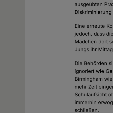
ausgeübten Prax
Diskriminierung
Eine erneute Ko
jedoch, dass die
Mädchen dort so
Jungs ihr Mitta
Die Behörden si
ignoriert wie Ge
Birmingham wies
mehr Zeit einge
Schulaufsicht oh
immerhin erwoge
schließen.