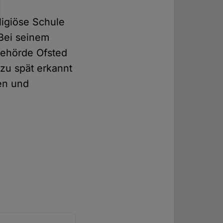
ligiöse Schule
 Bei seinem
behörde Ofsted
zu spät erkannt
hen und