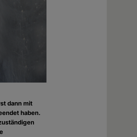
st dann mit
eendet haben.
 zuständigen
he