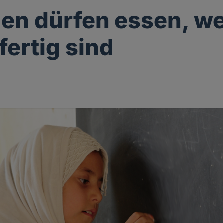
n dürfen essen, we
fertig sind
g