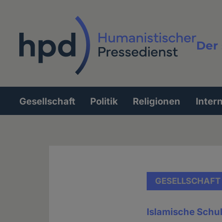
Direkt
zum
Inhalt
Der 
Vollt
Gesellschaft
Politik
Religionen
Inter
Hauptnavigation
GESELLSCHAFT
Islamische Schul