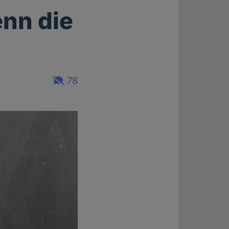
nn die
78