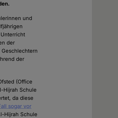
den.
ülerinnen und
lfjährigen
Unterricht
en der
h Geschlechtern
ährend der
Ofsted (Office
Al-Hijrah Schule
rtet, da diese
all sogar vor
Al-Hijrah Schule