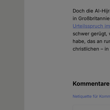
Doch die Al-Hijr
in Großbritanni
Urteilsspruch i
schwer gerügt, 
habe, das an ru
christlichen – i
Kommentar
Netiquette für Kom