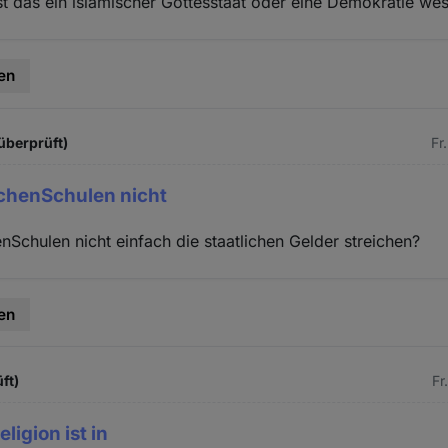
Ist das ein islamischer Gottesstaat oder eine Demokratie we
en
überprüft)
Fr
chenSchulen nicht
Schulen nicht einfach die staatlichen Gelder streichen?
en
ft)
Fr
ligion ist in