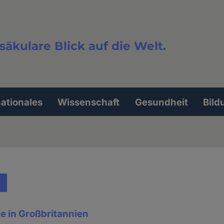
säkulare Blick auf die Welt.
extsuche
nationales
Wissenschaft
Gesundheit
Bild
e in Großbritannien