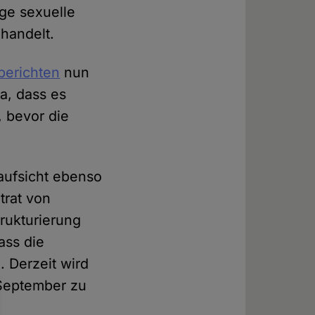
ge sexuelle
handelt.
berichten
nun
ja, dass es
, bevor die
aufsicht ebenso
dtrat von
rukturierung
ass die
. Derzeit wird
 September zu