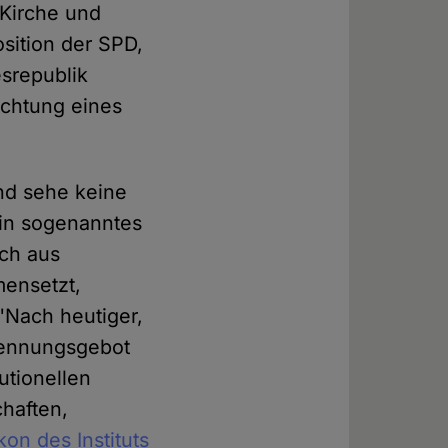
 Kirche und
Position der SPD,
srepublik
ichtung eines
nd sehe keine
 ein sogenanntes
ich aus
ensetzt,
 "Nach heutiger,
Trennungsgebot
utionellen
haften,
kon des Instituts