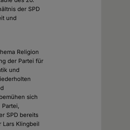
Laufe des 20.
rhältnis der SPD
it und
Thema Religion
g der Partei für
tik und
wiederholten
nd
n bemühen sich
Partei,
er SPD bereits
Lars Klingbeil