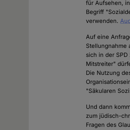
für Aufsehen, in
Begriff "Sozial
verwenden.
Au
Auf eine Anfra
Stellungnahme a
sich in der SPD 
Mitstreiter" dür
Die Nutzung des
Organisationsei
"Säkularen Sozis
Und dann kommt
zum jüdisch-chr
Fragen des Glau