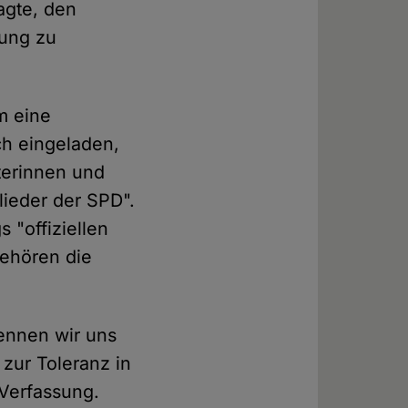
sagte, den
rung zu
m eine
ch eingeladen,
iterinnen und
lieder der SPD".
 "offiziellen
gehören die
ennen wir uns
zur Toleranz in
Verfassung.