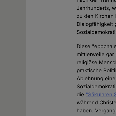
nach der Trennu
Jahrhunderts, 
zu den Kirchen 
Dialogfähigkeit
Sozialdemokrat
Diese "epochal
mittlerweile gar
religiöse Mensc
praktische Polit
Ablehnung eines
Sozialdemokrati
die
"Säkularen 
während Christe
haben. Vergange