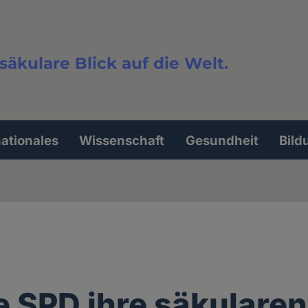
säkulare Blick auf die Welt.
extsuche
nationales
Wissenschaft
Gesundheit
Bild
e SPD ihre säkularen