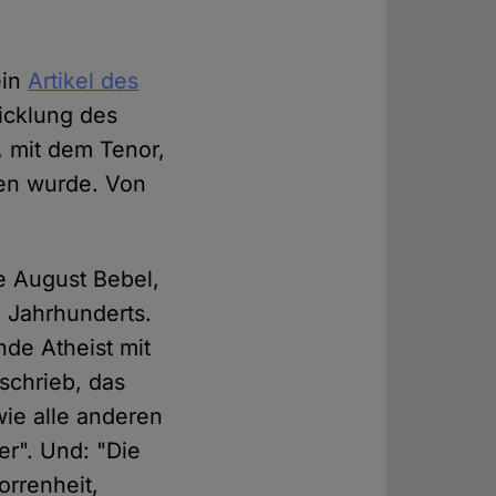
ein
Artikel des
icklung des
, mit dem Tenor,
den wurde. Von
e August Bebel,
. Jahrhunderts.
nde Atheist mit
schrieb, das
wie alle anderen
r". Und: "Die
orrenheit,