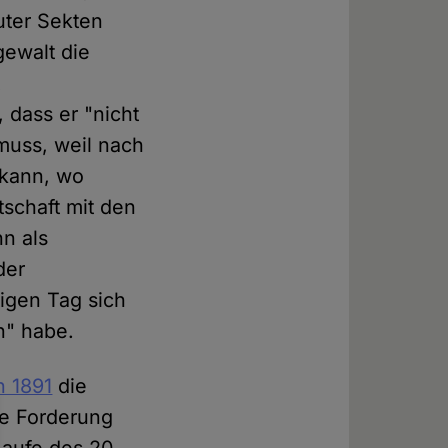
uter Sekten
gewalt die
t
 dass er "nicht
muss, weil nach
 kann, wo
schaft mit den
n als
der
igen Tag sich
n" habe.
n 1891
die
de Forderung