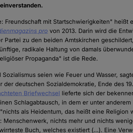
t einverstanden.
: Freundschaft mit Startschwierigkeiten" heißt 
dienmagazins pro
von 2013. Darin wird die Entw
er Partei zu den beiden Amtskirchen geschildert
ünftige, radikale Haltung von damals überwun
-religiöser Propaganda" ist die Rede.
 Sozialismus seien wie Feuer und Wasser, sagt
er der deutschen Sozialdemokratie, Ende des 19
achteten Briefwechsel
lieferte sich der bekenne
inen Schlagabtausch, in dem er unter anderem 
"nichts als Heidentum, das heißt eine Religion 
: Menschenwerk, nichts mehr und nichts wenige
rwirrteste Buch, welches existiert (…). Eine Verw