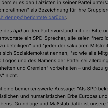
 dem er es den Laizisten in seiner Partei unter
demoratInnen" als Bezeichnung für ihre Gruppie
ch der
hpd
berichtete darüber
.
ge des
hpd
an den Parteivorstand mit der Bitte u
ntwortete ein SPD-Sprecher, alle seien "herzli
zu beteiligen" und "jeder der säkularen Mitstre
fe sich Sozialdemokrat nennen, "so wie alle Mitg
 Logos und des Namens der Partei sei allerdings
nheiten und Gremien" vorbehalten – und dazu 
" nicht.
 eine bemerkenswerte Aussage: "Als SPD bek
istlichen und humanistischen Erbe Europas und 
bens. Grundlage und Maßstab dafür ist unsere 