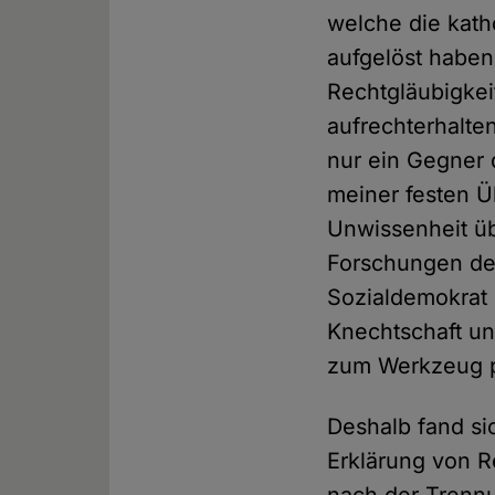
welche die kath
aufgelöst haben
Rechtgläubigkei
aufrechterhalte
nur ein Gegner 
meiner festen Ü
Unwissenheit üb
Forschungen der
Sozialdemokrat 
Knechtschaft un
zum Werkzeug p
Deshalb fand s
Erklärung von R