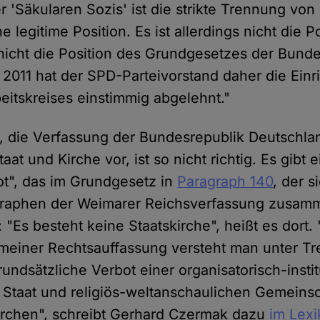
r 'Säkularen Sozis' ist die strikte Trennung von
ne legitime Position. Es ist allerdings nicht die 
nicht die Position des Grundgesetzes der Bunde
. 2011 hat der SPD-Parteivorstand daher die Einr
beitskreises einstimmig abgelehnt."
 die Verfassung der Bundesrepublik Deutschla
at und Kirche vor, ist so nicht richtig. Es gibt
t", das im Grundgesetz in
Paragraph 140
, der s
raphen der Weimarer Reichsverfassung zusamm
 "Es besteht keine Staatskirche", heißt es dort.
emeiner Rechtsauffassung versteht man unter 
rundsätzliche Verbot einer organisatorisch-instit
Staat und religiös-weltanschaulichen Gemeinsc
irchen", schreibt Gerhard Czermak dazu
im Lexi