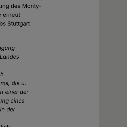
hrung des Monty-
e erneut
s Stuttgart
igung
 Landes
ch
ms, die u.
n einer der
ung eines
in der