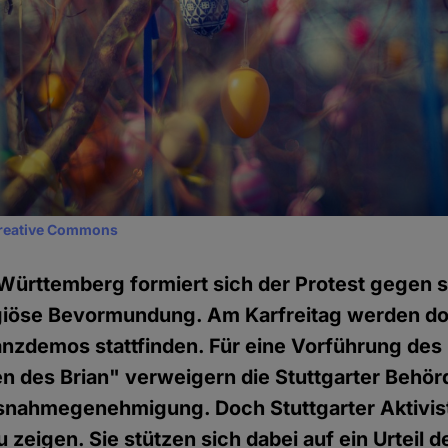
reative Commons
ürttemberg formiert sich der Protest gegen s
giöse Bevormundung. Am Karfreitag werden dor
anzdemos stattfinden. Für eine Vorführung de
n des Brian" verweigern die Stuttgarter Behör
nahmegenehmigung. Doch Stuttgarter Aktivist
 zeigen. Sie stützen sich dabei auf ein Urteil d