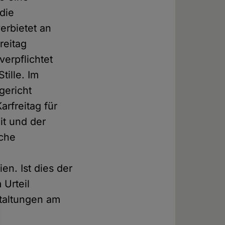
die
erbietet an
reitag
verpflichtet
tille. Im
gericht
arfreitag für
it und der
iche
n. Ist dies der
 Urteil
taltungen am