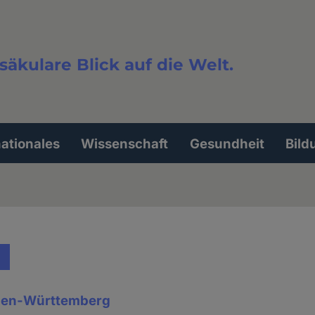
säkulare Blick auf die Welt.
extsuche
nationales
Wissenschaft
Gesundheit
Bild
aden-Württemberg