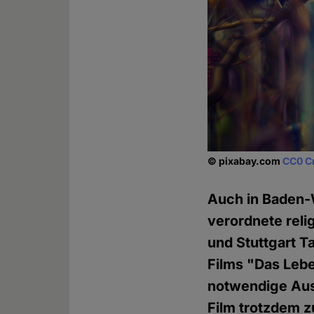
© pixabay.com
CC0 C
Auch in Baden-W
verordnete reli
und Stuttgart T
Films "Das Lebe
notwendige Aus
Film trotzdem zu