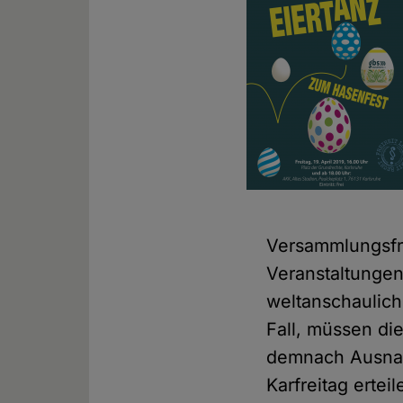
Versammlungsfre
Veranstaltungen
weltanschaulich
Fall, müssen di
demnach Ausna
Karfreitag erteil