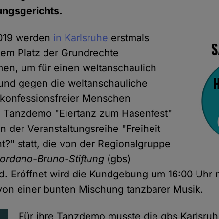
ngsgerichts.
2019 werden
in Karlsruhe
erstmals
em Platz der Grundrechte
, um für einen weltanschaulich
 und gegen die weltanschauliche
 konfessionsfreier Menschen
e Tanzdemo "Eiertanz zum Hasenfest"
n der Veranstaltungsreihe "Freiheit
t?" statt, die von der Regionalgruppe
iordano-Bruno-Stiftung
(gbs)
rd. Eröffnet wird die Kundgebung um 16:00 Uhr 
 von einer bunten Mischung tanzbarer Musik.
Für ihre Tanzdemo musste die gbs Karlsruh