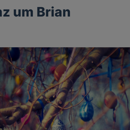
nz um Brian
g