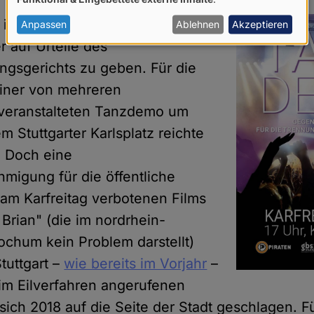
von
 in Karlsruhe scheint man in
personenbezogenen
Anpassen
Ablehnen
Akzeptieren
Daten
r auf Urteile des
und
gsgerichts zu geben. Für die
Cookies
iner von mehreren
 veranstalteten Tanzdemo um
m Stuttgarter Karlsplatz reichte
. Doch eine
igung für die öffentliche
am Karfreitag verbotenen Films
Brian" (die im nordrhein-
ochum kein Problem darstellt)
tuttgart –
wie bereits im Vorjahr
–
 im Eilverfahren angerufenen
sich 2018 auf die Seite der Stadt geschlagen. F