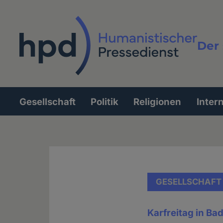
Direkt
zum
Inhalt
Der 
Vollt
Gesellschaft
Politik
Religionen
Inter
Hauptnavigation
GESELLSCHAFT
Karfreitag in B