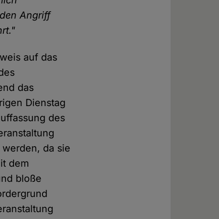
lich
den Angriff
rt."
nweis auf das
 des
end das
rigen Dienstag
Auffassung des
eranstaltung
 werden, da sie
it dem
 und bloße
ordergrund
eranstaltung