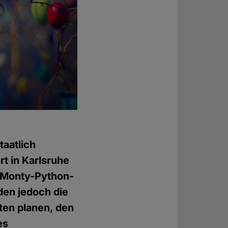
taatlich
t in Karlsruhe
s Monty-Python-
den jedoch die
en planen, den
es