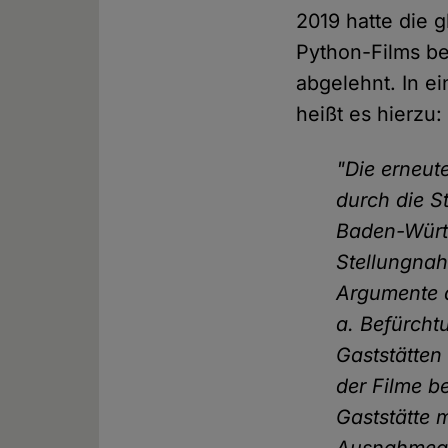
2019 hatte die g
Python-Films be
abgelehnt. In e
heißt es hierzu:
"Die erneu
durch die S
Baden-Württ
Stellungnah
Argumente 
a. Befürcht
Gaststätten
der Filme b
Gaststätte 