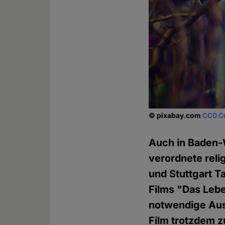
© pixabay.com
CC0 C
Auch in Baden-W
verordnete reli
und Stuttgart T
Films "Das Lebe
notwendige Aus
Film trotzdem zu