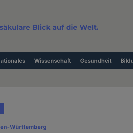
säkulare Blick auf die Welt.
extsuche
nationales
Wissenschaft
Gesundheit
Bild
aden-Württemberg