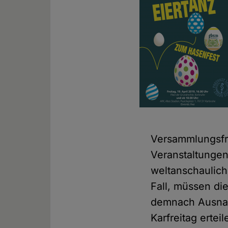
Versammlungsfre
Veranstaltungen
weltanschaulich
Fall, müssen di
demnach Ausna
Karfreitag erteil