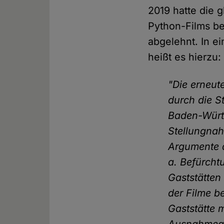
2019 hatte die g
Python-Films be
abgelehnt. In e
heißt es hierzu:
"Die erneu
durch die S
Baden-Württ
Stellungnah
Argumente 
a. Befürcht
Gaststätten
der Filme b
Gaststätte 