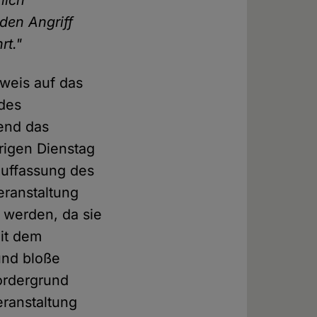
lich
den Angriff
rt."
nweis auf das
 des
end das
rigen Dienstag
Auffassung des
eranstaltung
 werden, da sie
it dem
 und bloße
ordergrund
eranstaltung