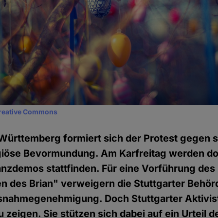
reative Commons
ürttemberg formiert sich der Protest gegen s
giöse Bevormundung. Am Karfreitag werden dor
anzdemos stattfinden. Für eine Vorführung de
n des Brian" verweigern die Stuttgarter Behör
nahmegenehmigung. Doch Stuttgarter Aktivist
 zeigen. Sie stützen sich dabei auf ein Urteil d