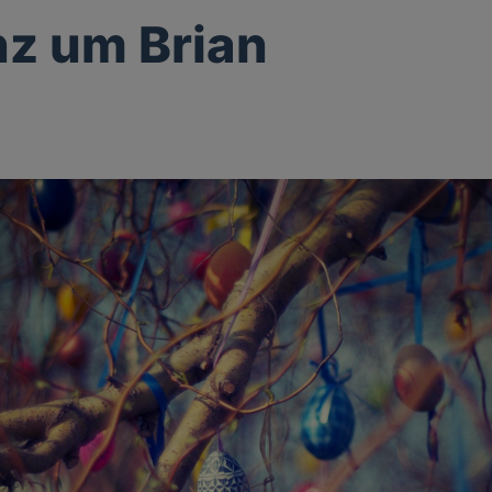
nz um Brian
g