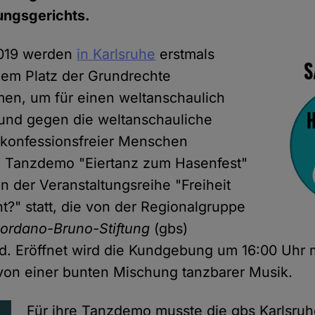
ngsgerichts.
2019 werden
in Karlsruhe
erstmals
em Platz der Grundrechte
, um für einen weltanschaulich
 und gegen die weltanschauliche
 konfessionsfreier Menschen
e Tanzdemo "Eiertanz zum Hasenfest"
n der Veranstaltungsreihe "Freiheit
t?" statt, die von der Regionalgruppe
iordano-Bruno-Stiftung
(gbs)
rd. Eröffnet wird die Kundgebung um 16:00 Uhr 
 von einer bunten Mischung tanzbarer Musik.
Für ihre Tanzdemo musste die gbs Karlsruh