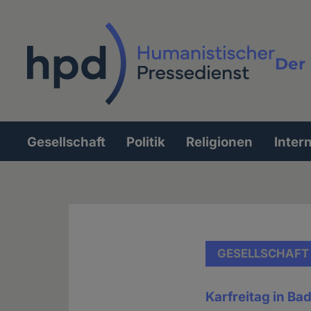
Direkt
zum
Inhalt
Der 
Vollt
Gesellschaft
Politik
Religionen
Inter
Hauptnavigation
GESELLSCHAFT
Karfreitag in B