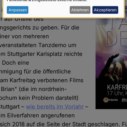
von
 in Karlsruhe scheint man in
personenbezogenen
Anpassen
Ablehnen
Akzeptieren
Daten
r auf Urteile des
und
gsgerichts zu geben. Für die
Cookies
iner von mehreren
 veranstalteten Tanzdemo um
m Stuttgarter Karlsplatz reichte
. Doch eine
igung für die öffentliche
am Karfreitag verbotenen Films
Brian" (die im nordrhein-
ochum kein Problem darstellt)
tuttgart –
wie bereits im Vorjahr
–
 im Eilverfahren angerufenen
sich 2018 auf die Seite der Stadt geschlagen. F