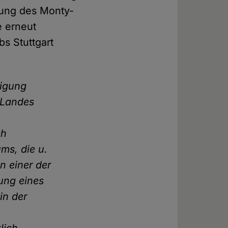
hrung des Monty-
e erneut
s Stuttgart
igung
 Landes
ch
ms, die u.
n einer der
ung eines
in der