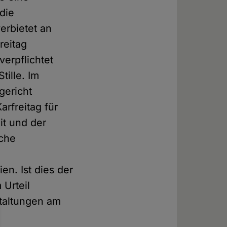
die
erbietet an
reitag
verpflichtet
tille. Im
gericht
arfreitag für
it und der
iche
n. Ist dies der
 Urteil
taltungen am