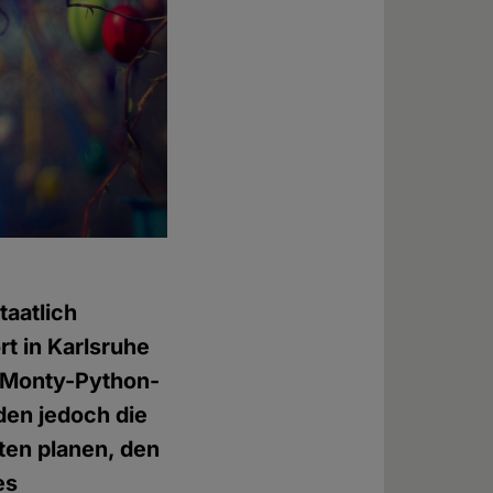
taatlich
t in Karlsruhe
s Monty-Python-
den jedoch die
en planen, den
es