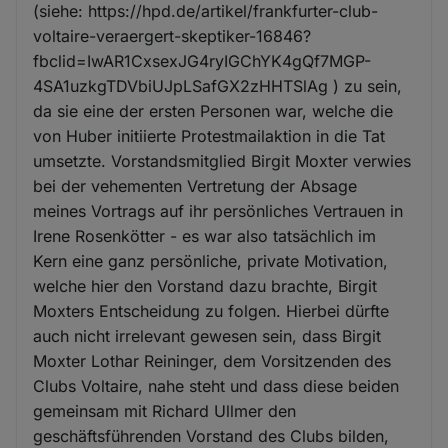
(siehe: https://hpd.de/artikel/frankfurter-club-
voltaire-veraergert-skeptiker-16846?
fbclid=IwAR1CxsexJG4ryIGChYK4gQf7MGP-
4SA1uzkgTDVbiUJpLSafGX2zHHTSlAg ) zu sein,
da sie eine der ersten Personen war, welche die
von Huber initiierte Protestmailaktion in die Tat
umsetzte. Vorstandsmitglied Birgit Moxter verwies
bei der vehementen Vertretung der Absage
meines Vortrags auf ihr persönliches Vertrauen in
Irene Rosenkötter - es war also tatsächlich im
Kern eine ganz persönliche, private Motivation,
welche hier den Vorstand dazu brachte, Birgit
Moxters Entscheidung zu folgen. Hierbei dürfte
auch nicht irrelevant gewesen sein, dass Birgit
Moxter Lothar Reininger, dem Vorsitzenden des
Clubs Voltaire, nahe steht und dass diese beiden
gemeinsam mit Richard Ullmer den
geschäftsführenden Vorstand des Clubs bilden,