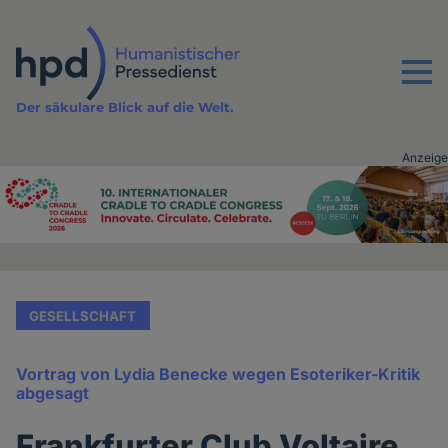
Direkt
zum
Inhalt
Menu
Der säkulare Blick auf die Welt.
Anzeige
Advertising
vor
Inhalt
GESELLSCHAFT
Vortrag von Lydia Benecke wegen Esoteriker-Kritik
abgesagt
Frankfurter Club Voltaire