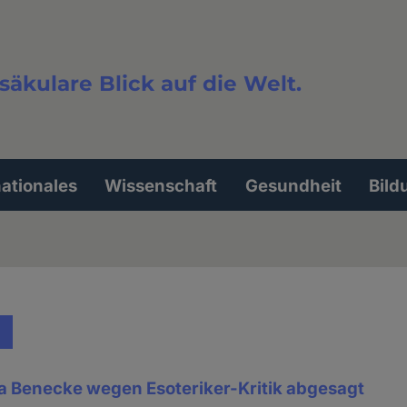
säkulare Blick auf die Welt.
extsuche
nationales
Wissenschaft
Gesundheit
Bild
ia Benecke wegen Esoteriker-Kritik abgesagt