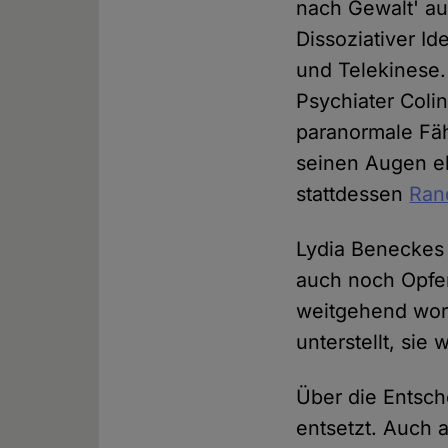
nach Gewalt' au
Dissoziativer Id
und Telekinese.
Psychiater Coli
paranormale Fäh
seinen Augen el
stattdessen
Ran
Lydia Beneckes 
auch noch Opfer
weitgehend wort
unterstellt, sie
Über die Entsc
entsetzt. Auch 