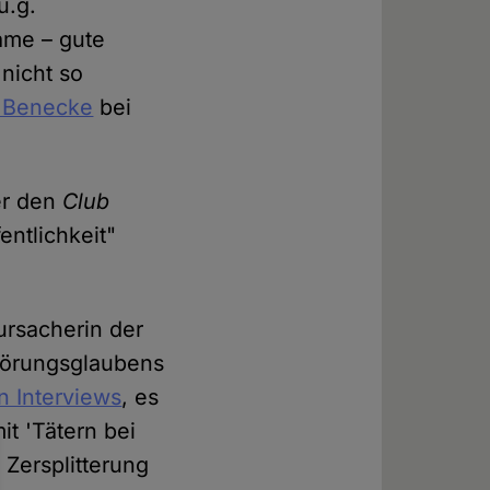
u.g.
ame – gute
nicht so
 Benecke
bei
er den
Club
entlichkeit"
ursacherin der
hwörungsglaubens
n Interviews
, es
t 'Tätern bei
 Zersplitterung