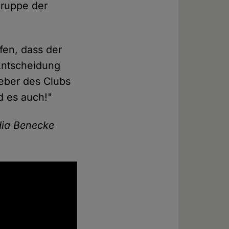
gruppe der
ffen, dass der
 Entscheidung
eber des Clubs
d es auch!"
dia Benecke