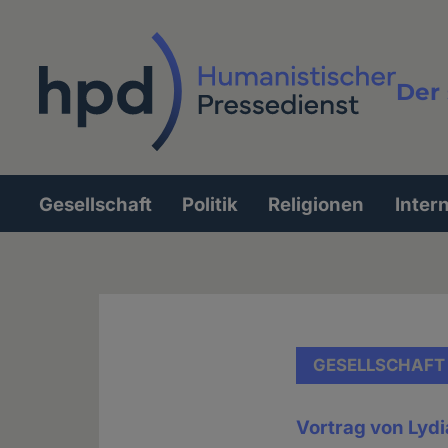
Direkt
zum
Inhalt
Der 
Vollt
Gesellschaft
Politik
Religionen
Inter
Hauptnavigation
GESELLSCHAFT
Vortrag von Lyd