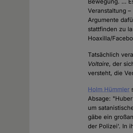
Bewegung. … Es 
Veranstaltung –
Argumente dafür
stattfinden zu l
Hoaxilla/Facebo
Tatsächlich ver
Voltaire
, der si
versteht, die Ve
Holm Hümmler
s
Absage: "Huber 
um satanistisch
gäbe ein großan
der Polizei'. In