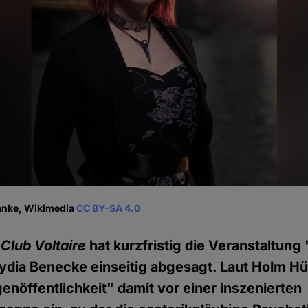
anke, Wikimedia
CC BY-SA 4.0
r
Club Voltaire
hat kurzfristig die Veranstaltung
ydia Benecke einseitig abgesagt. Laut Holm H
genöffentlichkeit" damit vor einer inszenierten