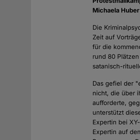
Protestmailkamp
Michaela Huber
Die Kriminalpsyc
Zeit auf Vorträ
für die kommend
rund 80 Plätze
satanisch-ritue
Das gefiel der 
nicht, die über
aufforderte, geg
unterstützt dies
Expertin bei XY-
Expertin auf de