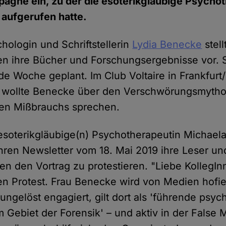
agne ein, zu der die esoterikgläubige Psycho
 aufgerufen hatte.
hologin und Schriftstellerin
Lydia Benecke
stell
gen ihre Bücher und Forschungsergebnisse vor. 
e Woche geplant. Im Club Voltaire in Frankfurt
n wollte Benecke über den Verschwörungsmytho
llen Mißbrauchs sprechen.
"esoterikgläubige(n) Psychotherapeutin Michael
 ihren Newsletter vom 18. Mai 2019 ihre Leser u
en den Vortrag zu protestieren. "Liebe KollegInn
en Protest. Frau Benecke wird von Medien hofiert
ungelöst engagiert, gilt dort als 'führende psy
m Gebiet der Forensik' – und aktiv in der False