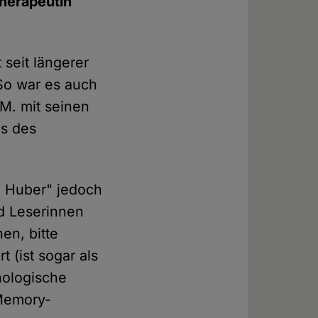
therapeutin
t seit längerer
So war es auch
/M. mit seinen
s des
a Huber" jedoch
nd Leserinnen
en, bitte
 (ist sogar als
chologische
 Memory-