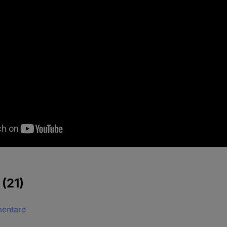
e
(21)
mentare