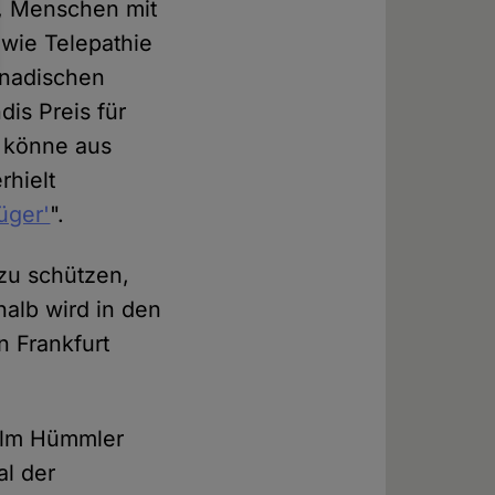
h, Menschen mit
 wie Telepathie
anadischen
dis Preis für
r könne aus
rhielt
üger'
".
zu schützen,
alb wird in den
n Frankfurt
Holm Hümmler
al der