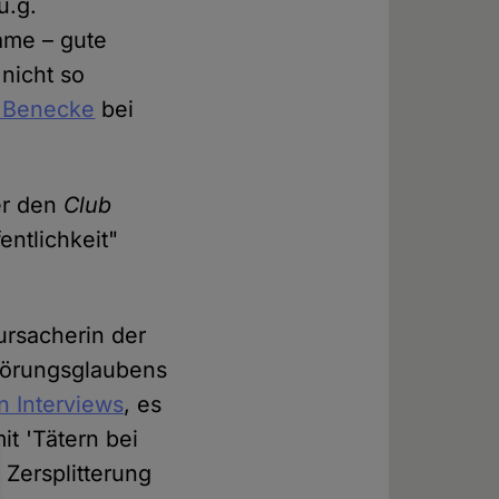
u.g.
ame – gute
nicht so
 Benecke
bei
er den
Club
entlichkeit"
ursacherin der
hwörungsglaubens
n Interviews
, es
t 'Tätern bei
 Zersplitterung