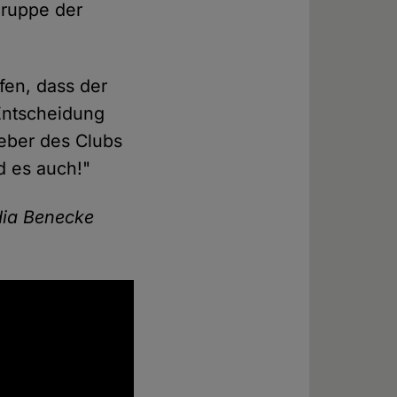
gruppe der
ffen, dass der
 Entscheidung
eber des Clubs
d es auch!"
dia Benecke