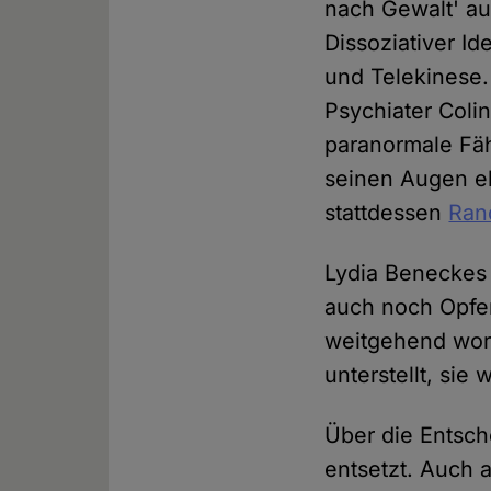
nach Gewalt' au
Dissoziativer Id
und Telekinese.
Psychiater Coli
paranormale Fäh
seinen Augen el
stattdessen
Ran
Lydia Beneckes 
auch noch Opfer
weitgehend wort
unterstellt, sie
Über die Entsc
entsetzt. Auch 