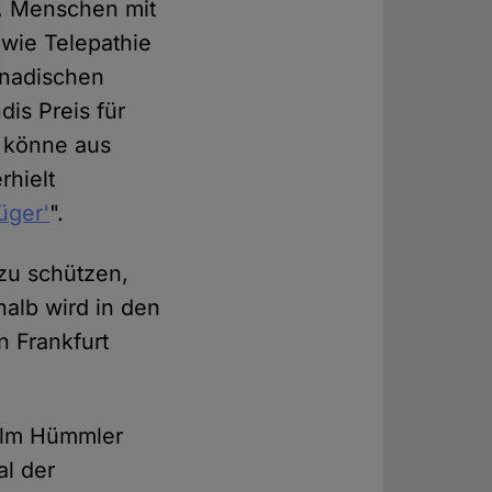
h, Menschen mit
 wie Telepathie
anadischen
dis Preis für
r könne aus
rhielt
üger'
".
zu schützen,
alb wird in den
n Frankfurt
Holm Hümmler
al der