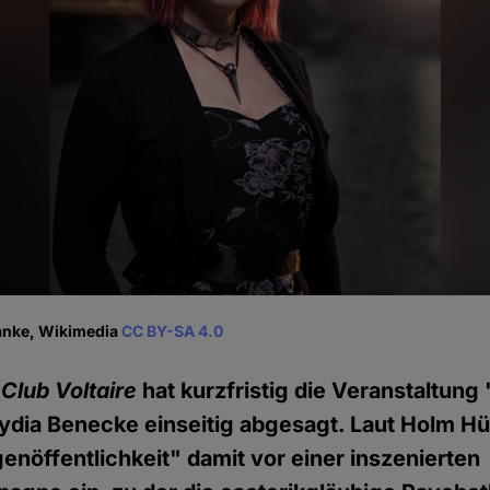
anke, Wikimedia
CC BY-SA 4.0
r
Club Voltaire
hat kurzfristig die Veranstaltung
ydia Benecke einseitig abgesagt. Laut Holm H
genöffentlichkeit" damit vor einer inszenierten