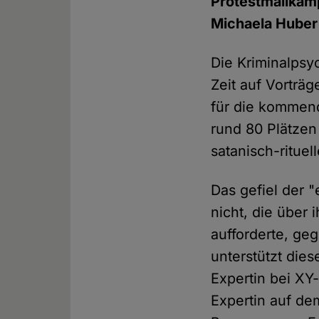
Protestmailkamp
Michaela Huber
Die Kriminalpsyc
Zeit auf Vorträ
für die kommend
rund 80 Plätze
satanisch-ritue
Das gefiel der 
nicht, die über
aufforderte, geg
unterstützt dies
Expertin bei XY-
Expertin auf de