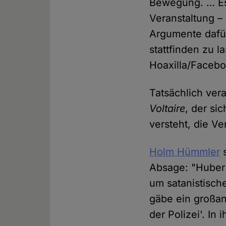
Bewegung. … Es 
Veranstaltung –
Argumente dafür
stattfinden zu l
Hoaxilla/Facebo
Tatsächlich ver
Voltaire
, der si
versteht, die Ve
Holm Hümmler
s
Absage: "Huber 
um satanistisch
gäbe ein großan
der Polizei'. In