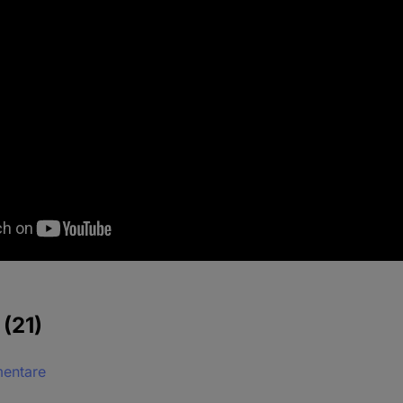
e
(21)
mentare