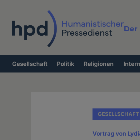
Direkt
zum
Inhalt
Der 
Vollt
Gesellschaft
Politik
Religionen
Inter
Hauptnavigation
GESELLSCHAFT
Vortrag von Lyd