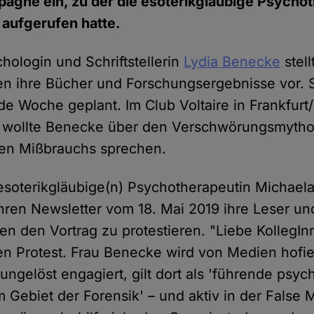
agne ein, zu der die esoterikgläubige Psycho
 aufgerufen hatte.
hologin und Schriftstellerin
Lydia Benecke
stell
gen ihre Bücher und Forschungsergebnisse vor. 
e Woche geplant. Im Club Voltaire in Frankfurt
n wollte Benecke über den Verschwörungsmytho
llen Mißbrauchs sprechen.
"esoterikgläubige(n) Psychotherapeutin Michael
 ihren Newsletter vom 18. Mai 2019 ihre Leser u
en den Vortrag zu protestieren. "Liebe KollegInn
en Protest. Frau Benecke wird von Medien hofiert
ungelöst engagiert, gilt dort als 'führende psy
m Gebiet der Forensik' – und aktiv in der False