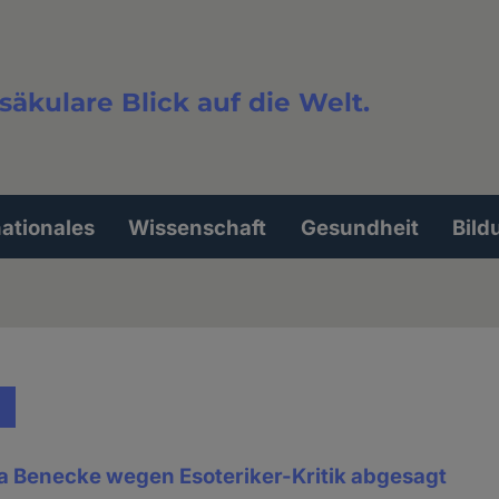
säkulare Blick auf die Welt.
extsuche
nationales
Wissenschaft
Gesundheit
Bild
ia Benecke wegen Esoteriker-Kritik abgesagt