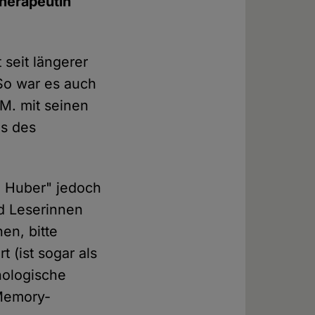
therapeutin
t seit längerer
So war es auch
/M. mit seinen
s des
a Huber" jedoch
nd Leserinnen
en, bitte
 (ist sogar als
chologische
 Memory-