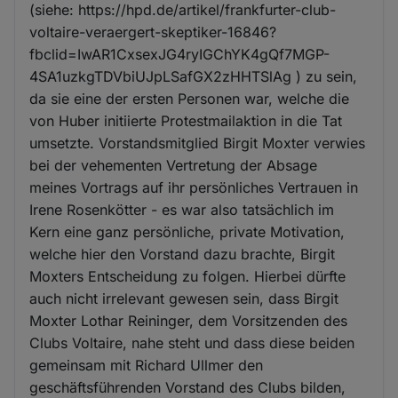
(siehe: https://hpd.de/artikel/frankfurter-club-
voltaire-veraergert-skeptiker-16846?
fbclid=IwAR1CxsexJG4ryIGChYK4gQf7MGP-
4SA1uzkgTDVbiUJpLSafGX2zHHTSlAg ) zu sein,
da sie eine der ersten Personen war, welche die
von Huber initiierte Protestmailaktion in die Tat
umsetzte. Vorstandsmitglied Birgit Moxter verwies
bei der vehementen Vertretung der Absage
meines Vortrags auf ihr persönliches Vertrauen in
Irene Rosenkötter - es war also tatsächlich im
Kern eine ganz persönliche, private Motivation,
welche hier den Vorstand dazu brachte, Birgit
Moxters Entscheidung zu folgen. Hierbei dürfte
auch nicht irrelevant gewesen sein, dass Birgit
Moxter Lothar Reininger, dem Vorsitzenden des
Clubs Voltaire, nahe steht und dass diese beiden
gemeinsam mit Richard Ullmer den
geschäftsführenden Vorstand des Clubs bilden,