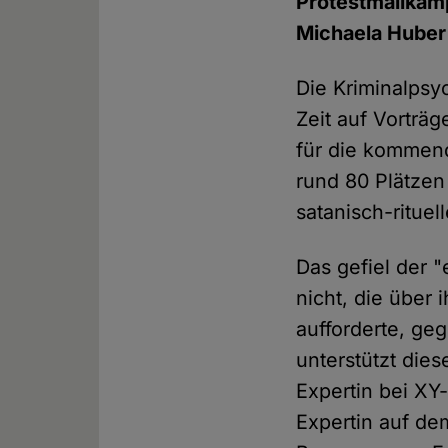
Protestmailkamp
Michaela Huber
Die Kriminalpsyc
Zeit auf Vorträ
für die kommend
rund 80 Plätze
satanisch-ritue
Das gefiel der 
nicht, die über
aufforderte, geg
unterstützt dies
Expertin bei XY-
Expertin auf de