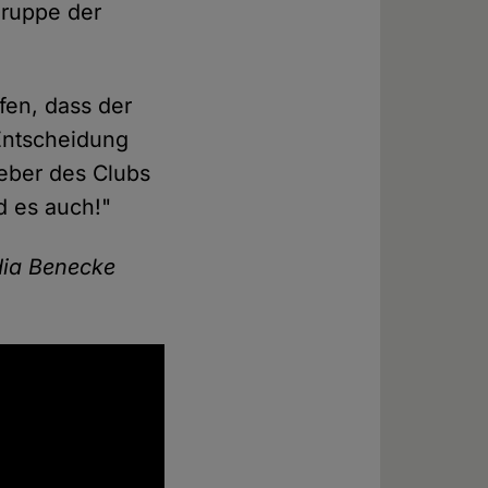
gruppe der
ffen, dass der
 Entscheidung
eber des Clubs
d es auch!"
dia Benecke