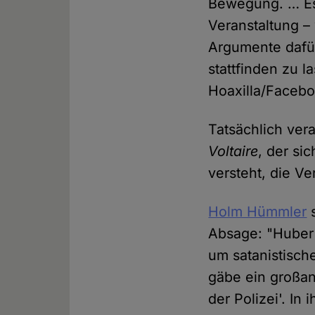
Bewegung. … Es 
Veranstaltung –
Argumente dafür
stattfinden zu l
Hoaxilla/Facebo
Tatsächlich ver
Voltaire
, der si
versteht, die Ve
Holm Hümmler
s
Absage: "Huber 
um satanistisch
gäbe ein großan
der Polizei'. In