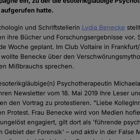
agne ein, zu der die esoterikgläubige Psycho
 aufgerufen hatte.
hologin und Schriftstellerin
Lydia Benecke
stell
gen ihre Bücher und Forschungsergebnisse vor. 
e Woche geplant. Im Club Voltaire in Frankfurt
n wollte Benecke über den Verschwörungsmytho
llen Mißbrauchs sprechen.
"esoterikgläubige(n) Psychotherapeutin Michael
 ihren Newsletter vom 18. Mai 2019 ihre Leser u
en den Vortrag zu protestieren. "Liebe KollegInn
en Protest. Frau Benecke wird von Medien hofiert
ungelöst engagiert, gilt dort als 'führende psy
m Gebiet der Forensik' – und aktiv in der False