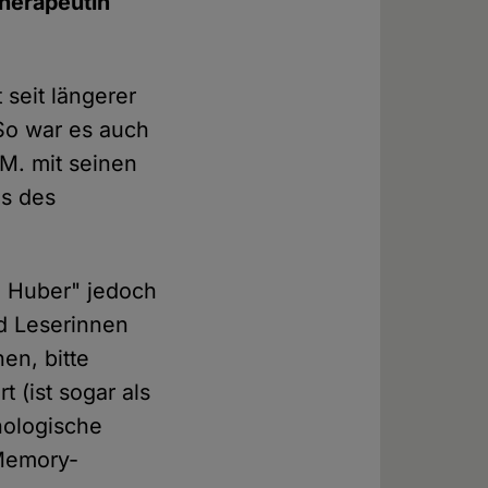
therapeutin
t seit längerer
So war es auch
/M. mit seinen
s des
a Huber" jedoch
nd Leserinnen
en, bitte
 (ist sogar als
chologische
 Memory-