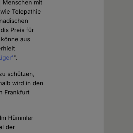
h, Menschen mit
 wie Telepathie
anadischen
dis Preis für
r könne aus
rhielt
üger'
".
zu schützen,
alb wird in den
n Frankfurt
Holm Hümmler
al der