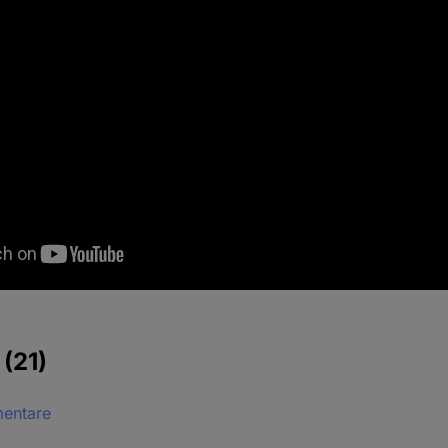
e
(21)
mentare