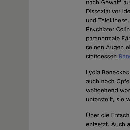
nach Gewalt' au
Dissoziativer Id
und Telekinese.
Psychiater Coli
paranormale Fäh
seinen Augen el
stattdessen
Ran
Lydia Beneckes 
auch noch Opfer
weitgehend wort
unterstellt, sie
Über die Entsc
entsetzt. Auch 