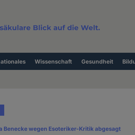
säkulare Blick auf die Welt.
extsuche
nationales
Wissenschaft
Gesundheit
Bild
ia Benecke wegen Esoteriker-Kritik abgesagt