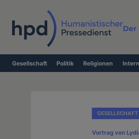
Direkt
zum
Inhalt
Der 
Vollt
Gesellschaft
Politik
Religionen
Inter
Hauptnavigation
GESELLSCHAFT
Vortrag von Lyd