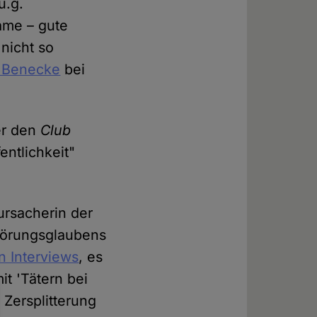
u.g.
ame – gute
nicht so
 Benecke
bei
er den
Club
entlichkeit"
ursacherin der
hwörungsglaubens
n Interviews
, es
t 'Tätern bei
 Zersplitterung