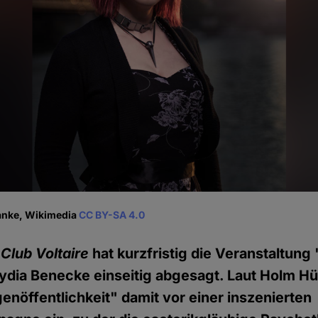
anke, Wikimedia
CC BY-SA 4.0
r
Club Voltaire
hat kurzfristig die Veranstaltung
ydia Benecke einseitig abgesagt. Laut Holm H
genöffentlichkeit" damit vor einer inszenierten