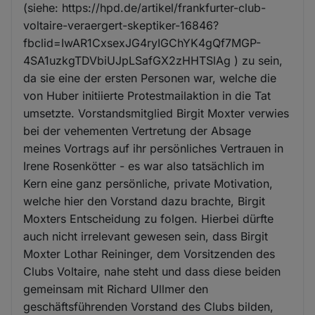
(siehe: https://hpd.de/artikel/frankfurter-club-
voltaire-veraergert-skeptiker-16846?
fbclid=IwAR1CxsexJG4ryIGChYK4gQf7MGP-
4SA1uzkgTDVbiUJpLSafGX2zHHTSlAg ) zu sein,
da sie eine der ersten Personen war, welche die
von Huber initiierte Protestmailaktion in die Tat
umsetzte. Vorstandsmitglied Birgit Moxter verwies
bei der vehementen Vertretung der Absage
meines Vortrags auf ihr persönliches Vertrauen in
Irene Rosenkötter - es war also tatsächlich im
Kern eine ganz persönliche, private Motivation,
welche hier den Vorstand dazu brachte, Birgit
Moxters Entscheidung zu folgen. Hierbei dürfte
auch nicht irrelevant gewesen sein, dass Birgit
Moxter Lothar Reininger, dem Vorsitzenden des
Clubs Voltaire, nahe steht und dass diese beiden
gemeinsam mit Richard Ullmer den
geschäftsführenden Vorstand des Clubs bilden,