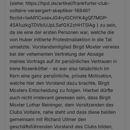
(siehe: https://hpd.de/artikel/frankfurter-club-
voltaire-veraergert-skeptiker-16846?
fbclid=IwAR1CxsexJG4ryIGChYK4gQf7MGP-
4SA1uzkgTDVbiUJpLSafGX2zHHTSlAg ) zu sein,
da sie eine der ersten Personen war, welche die
von Huber initiierte Protestmailaktion in die Tat
umsetzte. Vorstandsmitglied Birgit Moxter verwies
bei der vehementen Vertretung der Absage
meines Vortrags auf ihr persönliches Vertrauen in
Irene Rosenkötter - es war also tatsächlich im
Kern eine ganz persönliche, private Motivation,
welche hier den Vorstand dazu brachte, Birgit
Moxters Entscheidung zu folgen. Hierbei dürfte
auch nicht irrelevant gewesen sein, dass Birgit
Moxter Lothar Reininger, dem Vorsitzenden des
Clubs Voltaire, nahe steht und dass diese beiden
gemeinsam mit Richard Ullmer den
geschäftsführenden Vorstand des Clubs bilden,