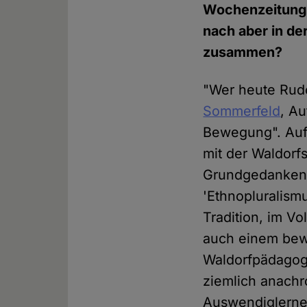
Wochenzeitung
nach aber in de
zusammen?
"Wer heute Rudo
Sommerfeld
, Au
Bewegung". Auf
mit der Waldorf
Grundgedanken s
'Ethnopluralism
Tradition, im Vo
auch einem bewa
Waldorfpädagogi
ziemlich anachr
Auswendiglernen,