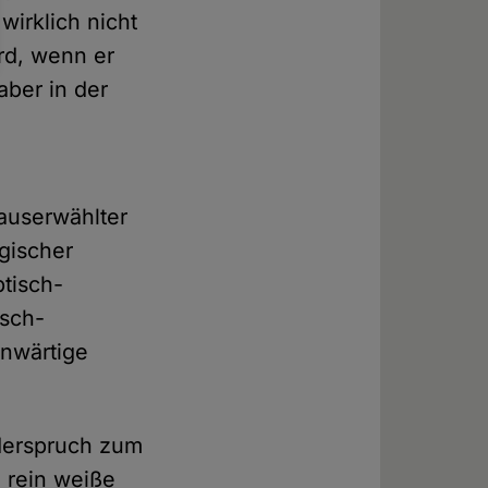
wirklich nicht
ird, wenn er
aber in der
auserwählter
gischer
ptisch-
isch-
enwärtige
iderspruch zum
e rein weiße