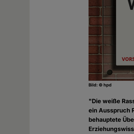
Bild: © hpd
"Die weiße Rass
ein Ausspruch R
behauptete Übe
Erziehungswisse