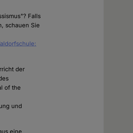
ssismus"? Falls
ch, schauen Sie
aldorfschule:
richt der
 des
l of the
uung und
mus eine