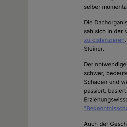
selber momentan
Die Dachorganis
sah sich in de
zu distanzieren
Steiner.
Der notwendige S
schwer, bedeute
Schaden und wär
passiert, basier
Erziehungswisse
"Bekenntnissch
Auch der Geschic