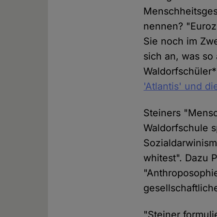
Menschheitsgesc
nennen? "Euroze
Sie noch im Zwe
sich an, was so
Waldorfschüler*i
'Atlantis' und di
Steiners "Mensc
Waldorfschule sp
Sozialdarwinismus
whitest". Dazu 
"Anthroposophi
gesellschaftlich
"Steiner formul