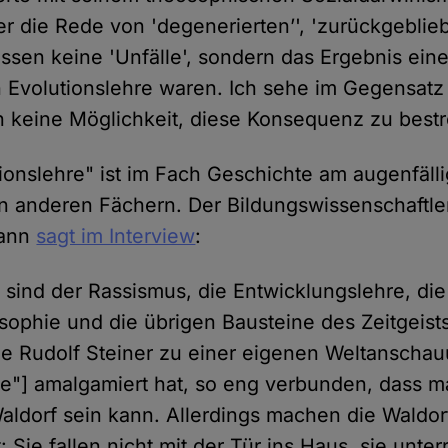
der die Rede von 'degenerierten’', 'zurückgebli
assen keine 'Unfälle', sondern das Ergebnis ein
Evolutionslehre waren. Ich sehe im Gegensatz 
keine Möglichkeit, diese Konsequenz zu bestre
ionslehre" ist im Fach Geschichte am augenfälli
in anderen Fächern. Der Bildungswissenschaftler
mann
sagt im Interview
:
h sind der Rassismus, die Entwicklungslehre, die
sophie und die übrigen Bausteine des Zeitgeists
ie Rudolf Steiner zu einer eigenen Weltanscha
e"] amalgamiert hat, so eng verbunden, dass m
Waldorf sein kann. Allerdings machen die Waldo
 Sie fallen nicht mit der Tür ins Haus, sie unter