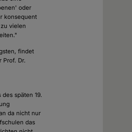
ebenen' oder
er konsequent
zu vielen
iten."
gsten, findet
 Prof. Dr.
 des späten 19.
uung
an da nicht nur
rfschulen das
richten nicht