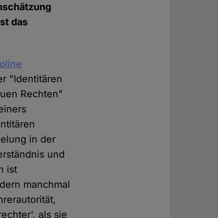
inschätzung
st das
oline
r "Identitären
euen Rechten"
einers
ntitären
elung in der
verständnis und
 ist
sondern manchmal
rerautorität,
echter', als sie