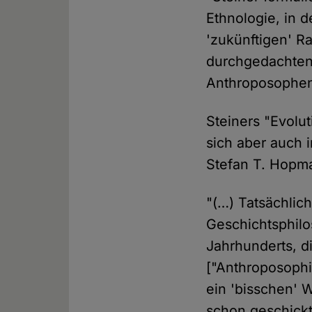
Ethnologie, in 
'zukünftigen' R
durchgedachten 
Anthroposophen 
Steiners "Evolut
sich aber auch 
Stefan T. Hop
"(…) Tatsächlic
Geschichtsphilo
Jahrhunderts, d
["Anthroposophi
ein 'bisschen' 
schon geschickt: