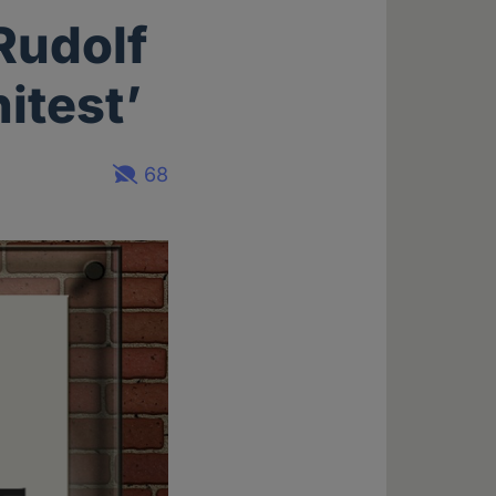
Rudolf
itest’
68