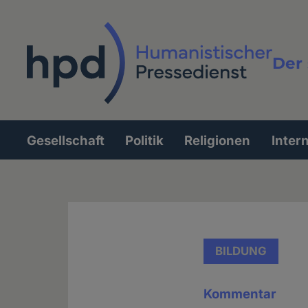
Direkt
zum
Inhalt
Der 
Vollt
Gesellschaft
Politik
Religionen
Inter
Hauptnavigation
BILDUNG
Kommentar