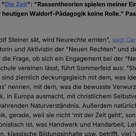
 "
Die Zeit
": "Rassentheorien spielen meiner E
r heutigen Waldorf-Pädagogik keine Rolle." Pas
lf Steiner sät, wird Neurechte ernten",
sagt Car
torin und Aktivistin der "Neuen Rechten" und de
 die Frage, ob sich ein Engagement bei der "N
schule vereinen lässt, führt Sommerfeld aus: "St
ind ziemlich deckungsgleich mit dem, was Ide
us' nennen, mit dem, was die bewusste Verwurz
lk, in Europa ausmacht, mit christlichem Selbst
hrenden Naturverständnis. Außerdem natürlich
k, gerade, weil sie nicht 'mit der Zeit geht', 
onistisch ist, was Handwerk und Handarbeit, Leh
 klassische Bildungsinhalte usw. betrifft, viel 'r