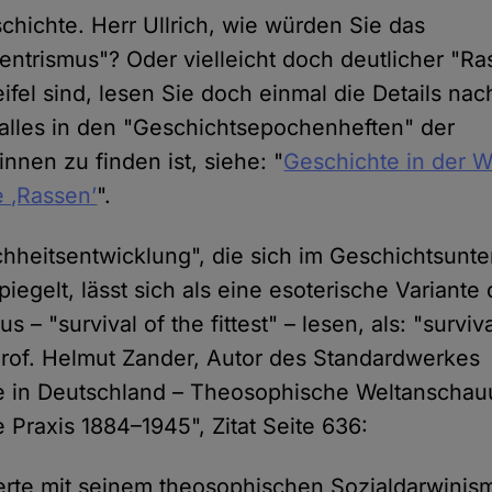
hichte. Herr Ullrich, wie würden Sie das
ntrismus"? Oder vielleicht doch deutlicher "Ra
ifel sind, lesen Sie doch einmal die Details na
 alles in den "Geschichtsepochenheften" der
nnen zu finden ist, siehe: "
Geschichte in der W
e ‚Rassen’
".
hheitsentwicklung", die sich im Geschichtsunter
iegelt, lässt sich als eine esoterische Variante
 – "survival of the fittest" – lesen, als: "surviva
Prof. Helmut Zander, Autor des Standardwerkes
e in Deutschland – Theosophische Weltanscha
e Praxis 1884–1945", Zitat Seite 636:
ierte mit seinem theosophischen Sozialdarwinis